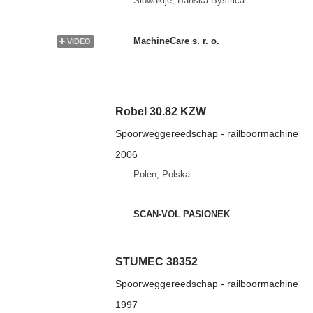
Slowakije, Banská Bystrica
MachineCare s. r. o.
VIDEO
Robel 30.82 KZW
Spoorweggereedschap - railboormachine
2006
Polen, Polska
SCAN-VOL PASIONEK
STUMEC 38352
Spoorweggereedschap - railboormachine
1997