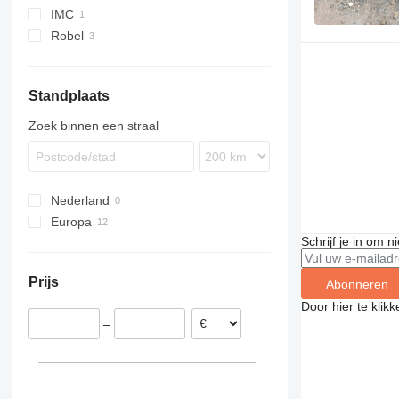
IMC
Robel
Standplaats
Zoek binnen een straal
Nederland
Europa
Schrijf je in om 
Duitsland
Polen
Prijs
Abonneren
Slowakije
Door hier te klik
Verenigd Koninkrijk
–
België