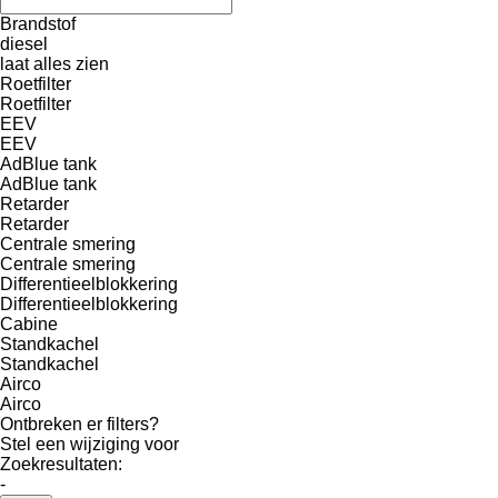
Brandstof
diesel
laat alles zien
Roetfilter
Roetfilter
EEV
EEV
AdBlue tank
AdBlue tank
Retarder
Retarder
Centrale smering
Centrale smering
Differentieelblokkering
Differentieelblokkering
Cabine
Standkachel
Standkachel
Airco
Airco
Ontbreken er filters?
Stel een wijziging voor
Zoekresultaten:
-