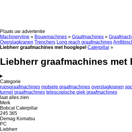
Plaats uw advertentie
Machineryline
»
Bouwmachines
»
Graafmachines
»
Graafmachi
Overslagkranen
Trenchers
Long reach graafmachines
Amfibisc
Liebherr graafmachines met hooglepel
Caterpillar
»
Liebherr graafmachines met 
Categorie
rupsgraafmachines
mobiele graafmachines
overslagkranen
sp
tunnel graafmachines
telescopische giek graafmachines
laat alles zien
Merk
Bobcat
Caterpillar
245
365
Demag
Komatsu
PC
Liebherr