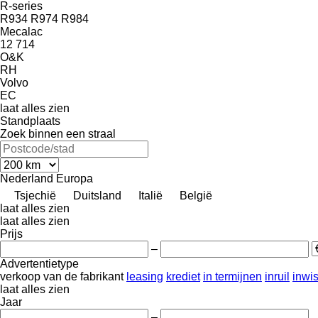
R-series
R934
R974
R984
Mecalac
12
714
O&K
RH
Volvo
EC
laat alles zien
Standplaats
Zoek binnen een straal
Nederland
Europa
Tsjechië
Duitsland
Italië
België
laat alles zien
laat alles zien
Prijs
–
Advertentietype
verkoop
van de fabrikant
leasing
krediet
in termijnen
inruil
inwi
laat alles zien
Jaar
–