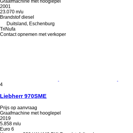
Graafmachine met hooglepel
2001
23.070 m/u
Brandstof
diesel
Duitsland, Eschenburg
TriNufa
Contact opnemen met verkoper
4
Liebherr 970SME
Prijs op aanvraag
Graafmachine met hooglepel
2019
5.858 m/u
Euro 6