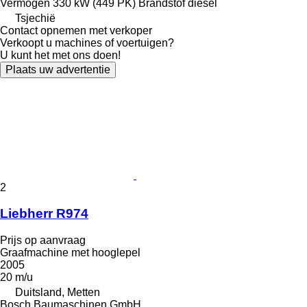
Vermogen
330 kW (449 PK)
Brandstof
diesel
Tsjechië
Contact opnemen met verkoper
Verkoopt u machines of voertuigen?
U kunt het met ons doen!
Plaats uw advertentie
2
Liebherr R974
Prijs op aanvraag
Graafmachine met hooglepel
2005
20 m/u
Duitsland, Metten
Bosch Baumaschinen GmbH