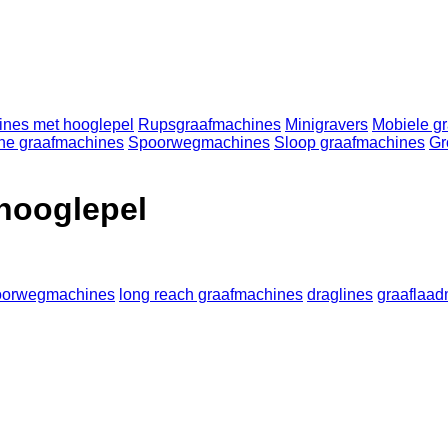
nes met hooglepel
Rupsgraafmachines
Minigravers
Mobiele g
he graafmachines
Spoorwegmachines
Sloop graafmachines
Gr
hooglepel
oorwegmachines
long reach graafmachines
draglines
graaflaa