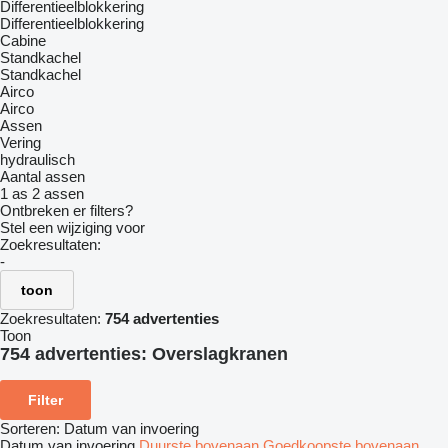
Differentieelblokkering
Differentieelblokkering
Cabine
Standkachel
Standkachel
Airco
Airco
Assen
Vering
hydraulisch
Aantal assen
1 as
2 assen
Ontbreken er filters?
Stel een wijziging voor
Zoekresultaten:
-
toon
Zoekresultaten:
754 advertenties
Toon
754 advertenties:
Overslagkranen
Filter
Sorteren
:
Datum van invoering
Datum van invoering
Duurste bovenaan
Goedkoopste bovenaan