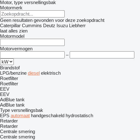
Motor, type versnellingsbak
Motormerk
Geen resultaten gevonden voor deze zoekopdracht
Caterpillar
Cummins
Deutz
Isuzu
Liebherr
laat alles zien
Motormodel
Motorvermogen
–
Brandstof
LPG/benzine
diesel
elektrisch
Roetfilter
Roetfilter
EEV
EEV
AdBlue tank
AdBlue tank
Type versnellingsbak
EPS
automaat
handgeschakeld
hydrostatisch
Retarder
Retarder
Centrale smering
Centrale smering