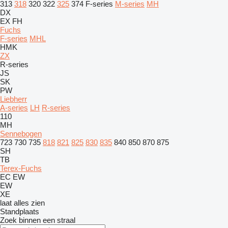
313
318
320
322
325
374
F-series
M-series
MH
DX
EX
FH
Fuchs
F-series
MHL
HMK
ZX
R-series
JS
SK
PW
Liebherr
A-series
LH
R-series
110
MH
Sennebogen
723
730
735
818
821
825
830
835
840
850
870
875
SH
TB
Terex-Fuchs
EC
EW
EW
XE
laat alles zien
Standplaats
Zoek binnen een straal