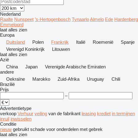
Nederland
Raalte
Nunspeet
’s-Hertogenbosch
Tynaarlo
Almelo
Ede
Hardenberg
Emmeloord
laat alles zien
Europa
Duitsland
Polen
Frankrijk
Italië
Roemenië
Spanje
Verenigd Koninkrijk
Litouwen
laat alles zien
Azië
China
Japan
Verenigde Arabische Emiraten
andere
Oekraïne
Marokko
Zuid-Afrika
Uruguay
Chili
Brazilië
Prijs
–
Advertentietype
verkoop
Verhuur
veiling
van de fabrikant
leasing
krediet
in termijnen
inruil
inwisselen
Conditie
nieuw
gebruikt
schade
voor onderdelen
met gebrek
laat alles zien