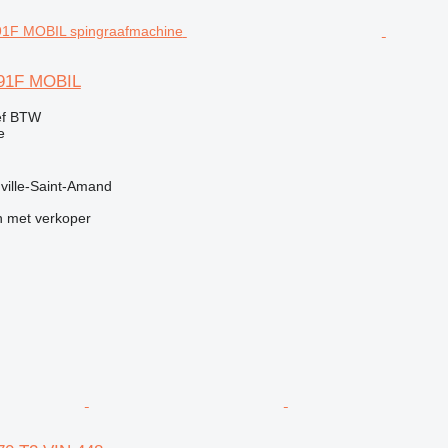
91F MOBIL
ef BTW
e
uville-Saint-Amand
 met verkoper