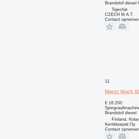
Brandstof
diesel
Tsjechië
CZECH M.A.T.
Contact opnemen
11
Menzi Muck 60
€ 18.200
Spingraafmachin
Brandstof
diesel
Finland, Kolar
Kenttäsepät Oy
Contact opnemen