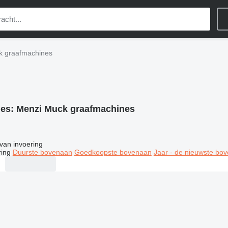
k graafmachines
ies:
Menzi Muck graafmachines
van invoering
ring
Duurste bovenaan
Goedkoopste bovenaan
Jaar - de nieuwste bo