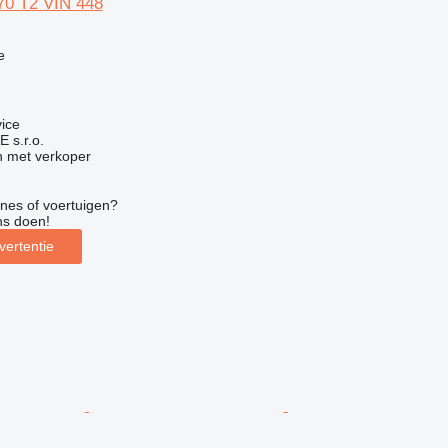
70 T2 VIN 448
e
vice
s.r.o.
 met verkoper
nes of voertuigen?
ns doen!
vertentie