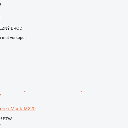
e
)
ELEZNÝ BROD
 met verkoper
e
enzi-Muck M220
ef BTW
e