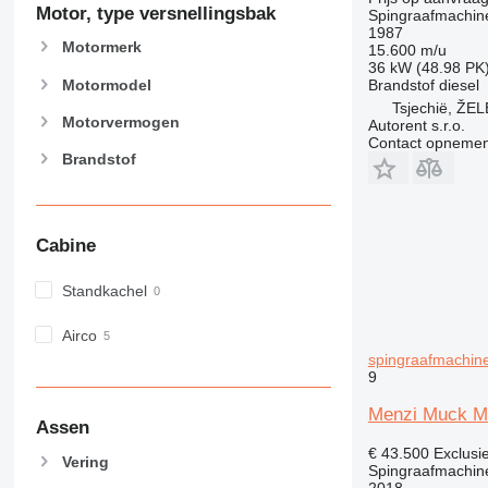
M-series
Motor, type versnellingsbak
Spingraafmachin
1987
MH
Motormerk
15.600 m/u
NR
36 kW (48.98 PK
Motormodel
Brandstof
diesel
PC
Tsjechië, Ž
Motorvermogen
Autorent s.r.o.
Contact opnemen
Brandstof
Cabine
Standkachel
Airco
spingraafmachin
9
Menzi Muck M
Assen
€ 43.500
Exclusi
Vering
Spingraafmachin
2018