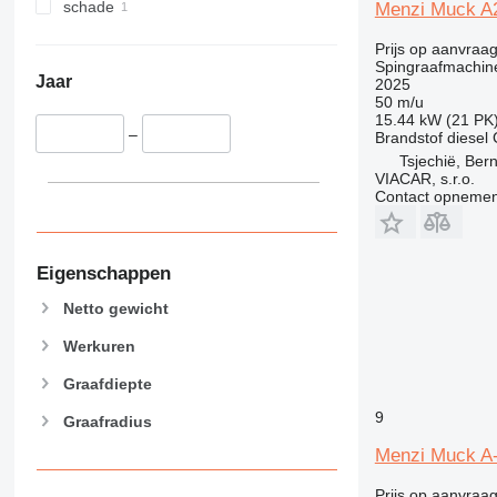
375
8055
schade
Menzi Muck A
390
8056
Prijs op aanvraa
395
8060
Spingraafmachin
416
8065
Jaar
2025
50 m/u
420
8080
15.44 kW (21 PK
422
8085
–
Brandstof
diesel
Tsjechië, Ber
424
JS
VIACAR, s.r.o.
426
JZ
Contact opnemen
428
NXT
430
432
Eigenschappen
434
Netto gewicht
438
Werkuren
444
C-series
Graafdiepte
D series
9
Graafradius
E-series
Menzi Muck A-
F-series
GC
Prijs op aanvraa