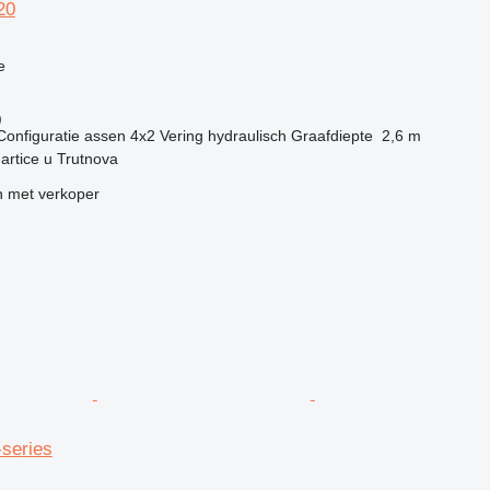
20
g
e
)
Configuratie assen
4x2
Vering
hydraulisch
Graafdiepte
2,6 m
nartice u Trutnova
 met verkoper
series
g