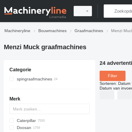
Machineryline
Bouwmachines
Graafmachines
Menzi Muc
Menzi Muck graafmachines
24 advertent
Categorie
Filter
spingraafmachines
Sorteren
:
Datum 
Datum van invoe
Merk
Caterpillar
AX
140W
BC
323
90
CK
440
Doosan
150W
MC
325
180
570
120
CF
S-series
DX
R-series