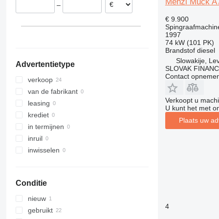
Menzi Muck A
–
Slowakije
318
140X LC
G-series
€ 9.900
Hongarije
319
205
Spingraafmachin
320
215
1997
74 kW (101 PK)
321
220X
Brandstof
diesel
322
225
Slowakije, Le
Advertentietype
323
245HDLR
SLOVAK FINANCE 
Contact opnemen
324
8008
verkoop
325
8010
van de fabrikant
Verkoopt u machi
326
8014
leasing
U kunt het met o
329
8016
krediet
Plaats uw ad
330
8018
in termijnen
336
8025
inruil
340
8026
inwisselen
345
8030
349
8035
Conditie
350
8045
365
8050
nieuw
4
374
8052
gebruikt