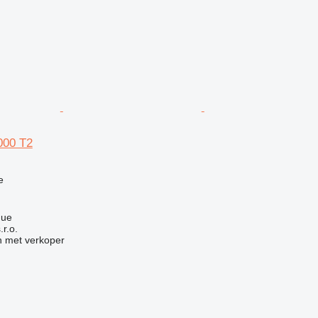
000 T2
e
gue
r.o.
 met verkoper