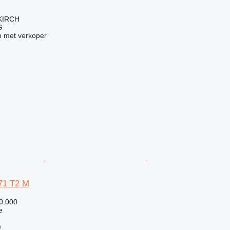
LKIRCH
G
 met verkoper
71 T2 M
0.000
e
)