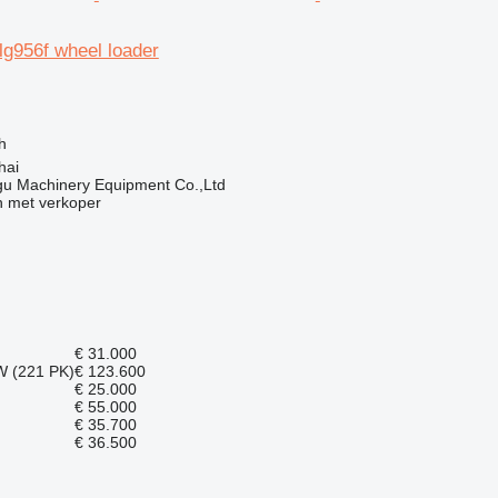
g956f wheel loader
g
h
hai
u Machinery Equipment Co.,Ltd
 met verkoper
€ 31.000
W (221 PK)
€ 123.600
€ 25.000
€ 55.000
€ 35.700
€ 36.500