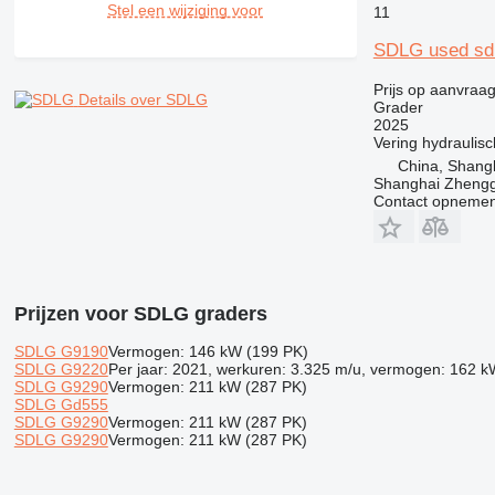
Stel een wijziging voor
11
SDLG used sdl
Prijs op aanvraa
Details over SDLG
Grader
2025
Vering
hydraulisc
China, Shang
Shanghai Zhengg
Contact opnemen
Prijzen voor SDLG graders
SDLG G9190
Vermogen: 146 kW (199 PK)
SDLG G9220
Per jaar: 2021, werkuren: 3.325 m/u, vermogen: 162 k
SDLG G9290
Vermogen: 211 kW (287 PK)
SDLG Gd555
SDLG G9290
Vermogen: 211 kW (287 PK)
SDLG G9290
Vermogen: 211 kW (287 PK)