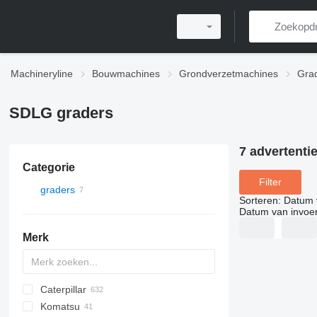
Machineryline
Bouwmachines
Grondverzetmachines
Gra
SDLG graders
7 advertenti
Categorie
Filter
graders
Sorteren
:
Datum 
Datum van invoe
Merk
Caterpillar
BG
143
836 C
Komatsu
845
12H
710
F-series
FG
BG
HMK