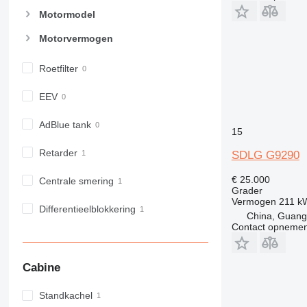
Motormodel
Motorvermogen
Roetfilter
EEV
AdBlue tank
15
Retarder
SDLG G9290
€ 25.000
Centrale smering
Grader
Vermogen
211 k
Differentieelblokkering
China, Guan
Contact opnemen
Cabine
Standkachel