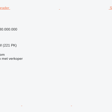
S
30.000.000
W (221 PK)
com
 met verkoper