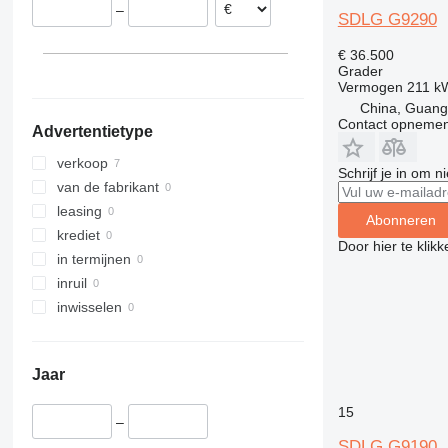
–
SDLG G9290
€ 36.500
Grader
Vermogen
211 k
China, Guan
Contact opnemen
Advertentietype
verkoop
Schrijf je in om 
van de fabrikant
leasing
Abonneren
krediet
Door hier te klik
in termijnen
inruil
inwisselen
Jaar
15
–
SDLG G9190