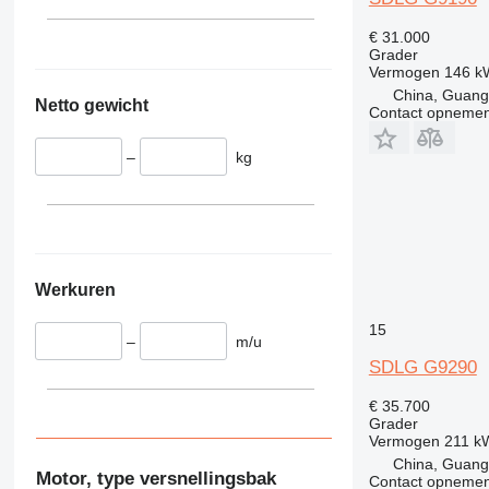
€ 31.000
Grader
Vermogen
146 k
China, Guan
Netto gewicht
Contact opnemen
–
kg
Werkuren
15
–
m/u
SDLG G9290
€ 35.700
Grader
Vermogen
211 k
China, Guan
Motor, type versnellingsbak
Contact opnemen