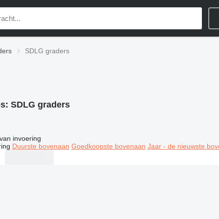
ders
SDLG graders
es:
SDLG graders
van invoering
ring
Duurste bovenaan
Goedkoopste bovenaan
Jaar - de nieuwste bo