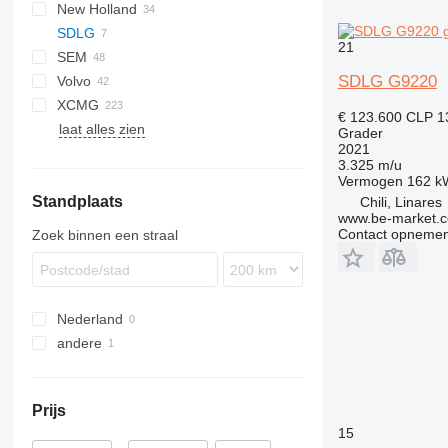
New Holland
12K
720
GD
CLG
SDLG
12M
730
G-series
F-series
21
SEM
120
NH
G-series
G-Series
SDLG G9220
Volvo
140
RG
919
STG
SG
TG
G9190
XCMG
160
920
G-series
G9220
€ 123.600
CLP 1
laat alles zien
428
921
GR
PY
G9290
Grader
2021
M-series
922
3.325 m/u
Vermogen
162 k
Standplaats
Chili, Linares
www.be-market.
Contact opnemen
Zoek binnen een straal
Nederland
andere
Chili
Prijs
15