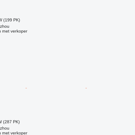
W (199 PK)
gzhou
 met verkoper
W (287 PK)
gzhou
 met verkoper