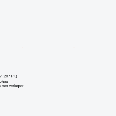
W (287 PK)
gzhou
 met verkoper