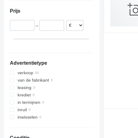
Italië
Israël
Prijs
Ierland
Zwitserland
–
Finland
Zweden
Polen
laat alles zien
Advertentietype
verkoop
van de fabrikant
leasing
krediet
in termijnen
inruil
inwisselen
Conditie