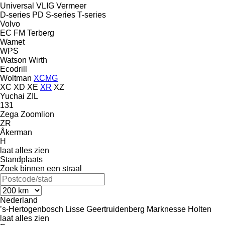
Universal
VLIG
Vermeer
D-series
PD
S-series
T-series
Volvo
EC
FM
Terberg
Wamet
WPS
Watson
Wirth
Ecodrill
Woltman
XCMG
XC
XD
XE
XR
XZ
Yuchai
ZIL
131
Zega
Zoomlion
ZR
Åkerman
H
laat alles zien
Standplaats
Zoek binnen een straal
Nederland
’s-Hertogenbosch
Lisse
Geertruidenberg
Marknesse
Holten
laat alles zien