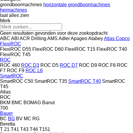
grondboormachines
horizontale grondboormachines
heimachines
laat alles zien
Merk
Geen resultaten gevonden voor deze zoekopdracht
ABC
ABI
ACR Drilling
AMS
Adler
Apageo
Atabey
Atlas Copco
FlexiROC
FlexiROC D55
FlexiROC D60
FlexiROC T15
FlexiROC T40
FlexiROC T45
ROC
ROC 460
ROC D3
ROC D5
ROC D7
ROC D9
ROC F6
ROC
F7
ROC F9
ROC L6
SmartROC
SmartROC C50
SmartROC T35
SmartROC T40
SmartROC
T45
Atlas
ROC
BKM
BMC
BOMAG
Banut
700
Bauer
BC
BG
BV
MC
RG
Beretta
T 21
T41
T43
T46
T151