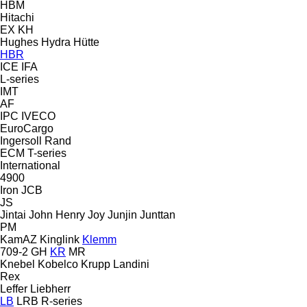
HBM
Hitachi
EX
KH
Hughes
Hydra
Hütte
HBR
ICE
IFA
L-series
IMT
AF
IPC
IVECO
EuroCargo
Ingersoll Rand
ECM
T-series
International
4900
Iron
JCB
JS
Jintai
John Henry
Joy
Junjin
Junttan
PM
KamAZ
Kinglink
Klemm
709-2
GH
KR
MR
Knebel
Kobelco
Krupp
Landini
Rex
Leffer
Liebherr
LB
LRB
R-series