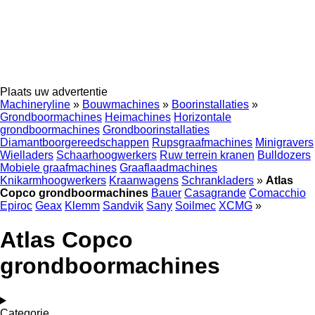
Plaats uw advertentie
Machineryline
»
Bouwmachines
»
Boorinstallaties
»
Grondboormachines
Heimachines
Horizontale
grondboormachines
Grondboorinstallaties
Diamantboorgereedschappen
Rupsgraafmachines
Minigravers
Wielladers
Schaarhoogwerkers
Ruw terrein kranen
Bulldozers
Mobiele graafmachines
Graaflaadmachines
Knikarmhoogwerkers
Kraanwagens
Schrankladers
»
Atlas
Copco grondboormachines
Bauer
Casagrande
Comacchio
Epiroc
Geax
Klemm
Sandvik
Sany
Soilmec
XCMG
»
Atlas Copco
grondboormachines
Categorie