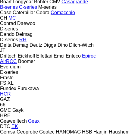
Boart Longyear
Böhler
CMV
Casagrande
B-series
C-series
M-series
Case
Caterpillar
Cobra
Comacchio
CH
MC
Conrad
Daewoo
D-series
Dando
Delmag
D-series
RH
Delta
Demag
Deutz
Digga
Dino
Ditch-Witch
JT
Driltech
Eickhoff
Ellettari
Emci
Enteco
Epiroc
AirROC
Boomer
Everdigm
D-series
Fraste
FS
XL
Fundex
Furukawa
HCR
GAZ
66
GMC
Gayk
HRE
Geawelltech
Geax
DTC
EK
Gemsa
Geoprobe
Geotec
HANOMAG
HSB
Hanjin
Hausherr