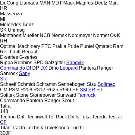
LiuGong
Llamada
MAN
MDT
Mack
Magirus-Deutz
Mait
HR
Massenza
MI
Mercedes-Benz
SK
Unimog
Montabert
Mueller
NCB
Nemek
Nordmeyer
Normet
O&K
RH
Optimal Machinery
PTC
Prakla
Pride
Puntel
Qmatec
Ram
Reichdrill
Renault
D-series
G-series
Rippa
Robbins
SPD
Salzgitter
Sandvik
Commando
DI
DP
DX
Dino
Leopard
Pantera
Ranger
Sanrock
Sany
SR
Schaeff
Schmidt
Schramm
Sennebogen
Sisu
Soilmec
CM
PSM
R208
R312
R625
R940
SF
SM
SR
ST
Soiltek
Stone
Stonepower
Sunward
Tamrock
Commando
Pantera
Ranger
Scout
Tatra
148
Techno Drill
Tecniwell
Tei Rock Drills
Teka
Teredo
Tescar
CF
Titan
Tracto-Technik
Trivelsonda
Turchi
300F