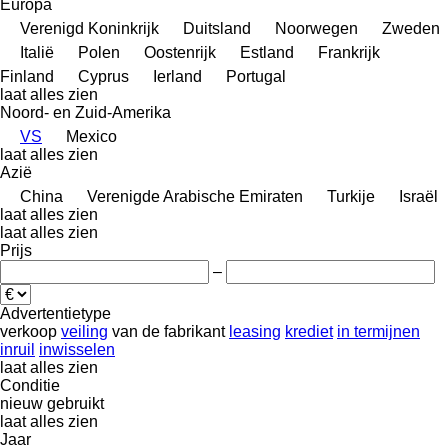
Europa
Verenigd Koninkrijk
Duitsland
Noorwegen
Zweden
Italië
Polen
Oostenrijk
Estland
Frankrijk
Finland
Cyprus
Ierland
Portugal
laat alles zien
Noord- en Zuid-Amerika
VS
Mexico
laat alles zien
Azië
China
Verenigde Arabische Emiraten
Turkije
Israël
laat alles zien
laat alles zien
Prijs
–
Advertentietype
verkoop
veiling
van de fabrikant
leasing
krediet
in termijnen
inruil
inwisselen
laat alles zien
Conditie
nieuw
gebruikt
laat alles zien
Jaar