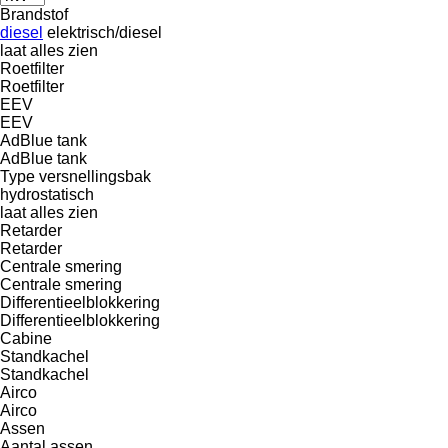
Brandstof
diesel
elektrisch/diesel
laat alles zien
Roetfilter
Roetfilter
EEV
EEV
AdBlue tank
AdBlue tank
Type versnellingsbak
hydrostatisch
laat alles zien
Retarder
Retarder
Centrale smering
Centrale smering
Differentieelblokkering
Differentieelblokkering
Cabine
Standkachel
Standkachel
Airco
Airco
Assen
Aantal assen