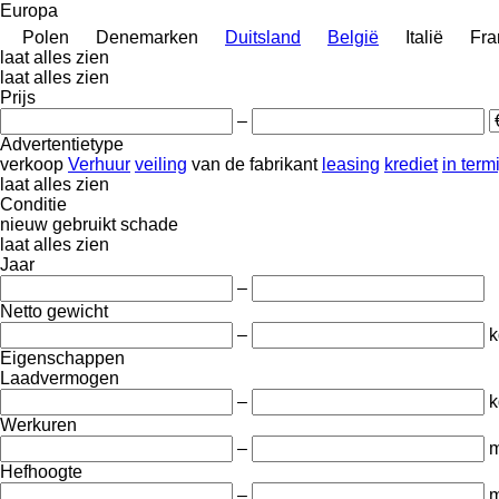
Europa
Polen
Denemarken
Duitsland
België
Italië
Fra
laat alles zien
laat alles zien
Prijs
–
Advertentietype
verkoop
Verhuur
veiling
van de fabrikant
leasing
krediet
in term
laat alles zien
Conditie
nieuw
gebruikt
schade
laat alles zien
Jaar
–
Netto gewicht
–
k
Eigenschappen
Laadvermogen
–
k
Werkuren
–
m
Hefhoogte
–