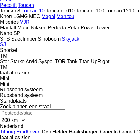
Pecolift
Toucan
Toucan 8
Toucan 10
Toucan 1010
Toucan 1100
Toucan 1210
T
Knorr
LGMG
MEC
Magni
Manitou
M series
VJR
Mantall
Mobil
Nikken
Perfecta
Polar
Power Tower
Nano SP
STS
Saeclimber
Sinoboom
Skyjack
SJ
Snorkel
TM
Star
Starke Arvid
Syspal
TOR
Tank
Titan
UpRight
TM
laat alles zien
Mini
Mini
Rupsband systeem
Rupsband systeem
Standplaats
Zoek binnen een straal
Nederland
Tilburg
Eindhoven
Den Helder
Haaksbergen
Groenlo
Gemert
G
laat alles zien