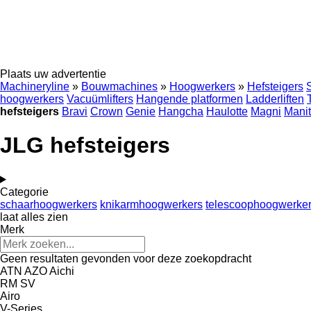
Plaats uw advertentie
Machineryline
»
Bouwmachines
»
Hoogwerkers
»
Hefsteigers
hoogwerkers
Vacuümlifters
Hangende platformen
Ladderliften
hefsteigers
Bravi
Crown
Genie
Hangcha
Haulotte
Magni
Mani
JLG hefsteigers
Categorie
schaarhoogwerkers
knikarmhoogwerkers
telescoophoogwerke
laat alles zien
Merk
Geen resultaten gevonden voor deze zoekopdracht
ATN
AZO
Aichi
RM
SV
Airo
V-Series