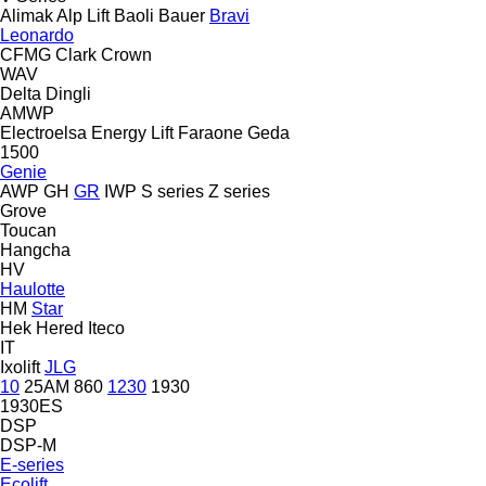
Alimak
Alp Lift
Baoli
Bauer
Bravi
Leonardo
CFMG
Clark
Crown
WAV
Delta
Dingli
AMWP
Electroelsa
Energy Lift
Faraone
Geda
1500
Genie
AWP
GH
GR
IWP
S series
Z series
Grove
Toucan
Hangcha
HV
Haulotte
HM
Star
Hek
Hered
Iteco
IT
Ixolift
JLG
10
25AM
860
1230
1930
1930ES
DSP
DSP-M
E-series
Ecolift