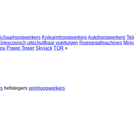
Schaarhoogwerkers
Knikarmhoogwerkers
Autohoogwerkers
Tel
Telescopisch uitschuifbaar voertuigen
Rupsgraafmachines
Mini
tou
Power Tower
Skyjack
TOR
»
rs
hefsteigers
spinhoogwerkers