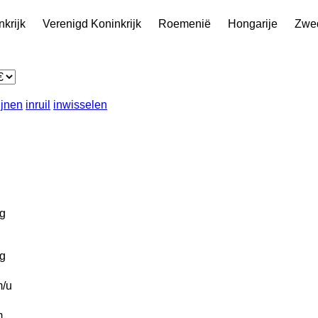
nkrijk
Verenigd Koninkrijk
Roemenië
Hongarije
Zwe
ijnen
inruil
inwisselen
g
g
/u
m