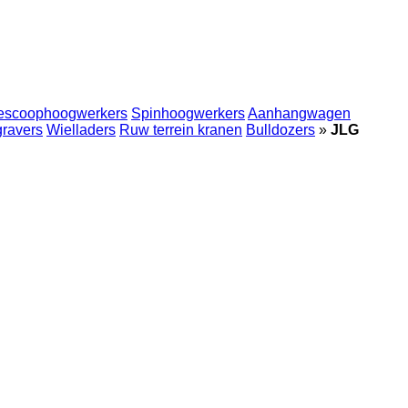
escoophoogwerkers
Spinhoogwerkers
Aanhangwagen
gravers
Wielladers
Ruw terrein kranen
Bulldozers
»
JLG