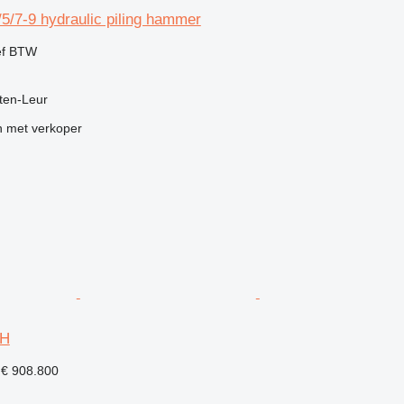
5/7-9 hydraulic piling hammer
ef BTW
ten-Leur
 met verkoper
5H
 € 908.800