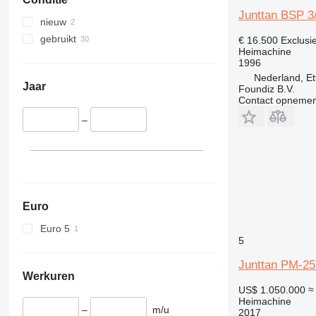
Junttan BSP 3/
nieuw
gebruikt
€ 16.500
Exclusi
Heimachine
1996
Nederland, Et
Jaar
Foundiz B.V.
Contact opnemen
–
Euro
Euro 5
5
Junttan PM-2
Werkuren
US$ 1.050.000
≈
Heimachine
–
m/u
2017