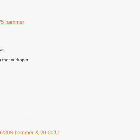
4/5 hammer
g
va
 met verkoper
16/20S hammer & 20 CCU