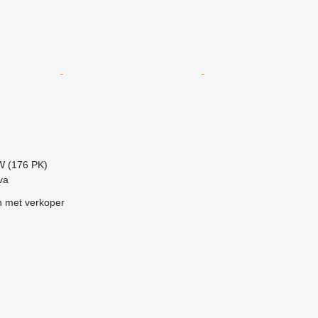
g
W (176 PK)
va
 met verkoper