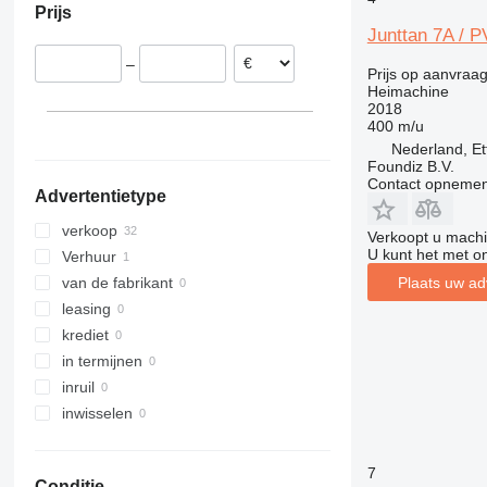
Prijs
Junttan 7A / P
–
Prijs op aanvraa
Heimachine
2018
400 m/u
Nederland, Et
Foundiz B.V.
Contact opnemen
Advertentietype
verkoop
Verkoopt u machi
U kunt het met o
Verhuur
Plaats uw ad
van de fabrikant
leasing
krediet
in termijnen
inruil
inwisselen
7
Conditie