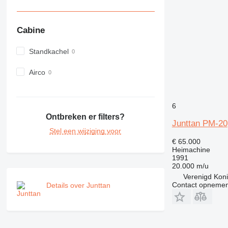
Cabine
Standkachel
Airco
6
Ontbreken er filters?
Junttan PM-20
Stel een wijziging voor
€ 65.000
Heimachine
1991
20.000 m/u
Verenigd Konin
Contact opnemen
Details over Junttan