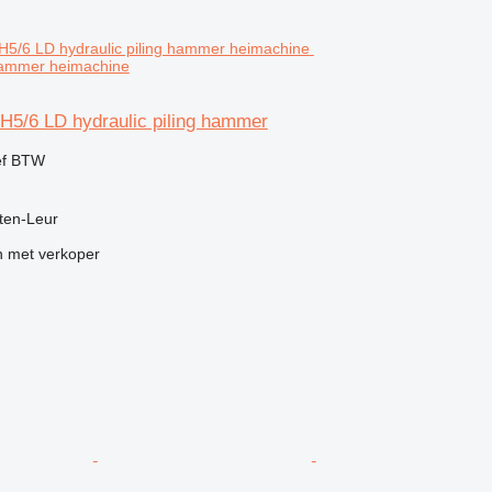
 hammer heimachine
H5/6 LD hydraulic piling hammer
ef BTW
ten-Leur
 met verkoper