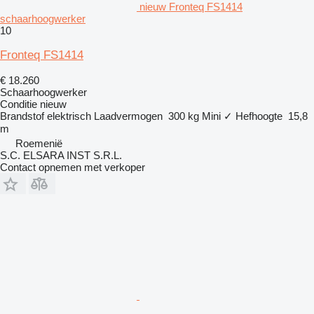
nieuw Fronteq FS1414
schaarhoogwerker
10
Fronteq FS1414
€ 18.260
Schaarhoogwerker
Conditie
nieuw
Brandstof
elektrisch
Laadvermogen
300 kg
Mini
✓
Hefhoogte
15,8
m
Roemenië
S.C. ELSARA INST S.R.L.
Contact opnemen met verkoper