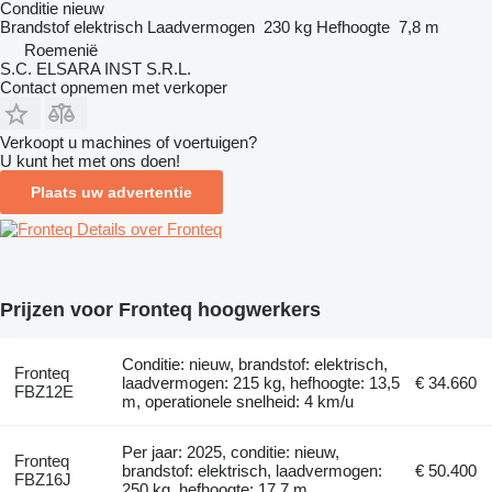
Conditie
nieuw
Brandstof
elektrisch
Laadvermogen
230 kg
Hefhoogte
7,8 m
Roemenië
S.C. ELSARA INST S.R.L.
Contact opnemen met verkoper
Verkoopt u machines of voertuigen?
U kunt het met ons doen!
Plaats uw advertentie
Details over Fronteq
Prijzen voor Fronteq hoogwerkers
Conditie: nieuw, brandstof: elektrisch,
Fronteq
laadvermogen: 215 kg, hefhoogte: 13,5
€ 34.660
FBZ12E
m, operationele snelheid: 4 km/u
Per jaar: 2025, conditie: nieuw,
Fronteq
brandstof: elektrisch, laadvermogen:
€ 50.400
FBZ16J
250 kg, hefhoogte: 17,7 m