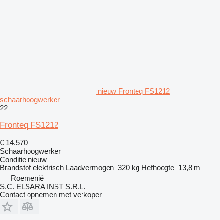
nieuw Fronteq FS1212
schaarhoogwerker
22
Fronteq FS1212
€ 14.570
Schaarhoogwerker
Conditie
nieuw
Brandstof
elektrisch
Laadvermogen
320 kg
Hefhoogte
13,8 m
Roemenië
S.C. ELSARA INST S.R.L.
Contact opnemen met verkoper