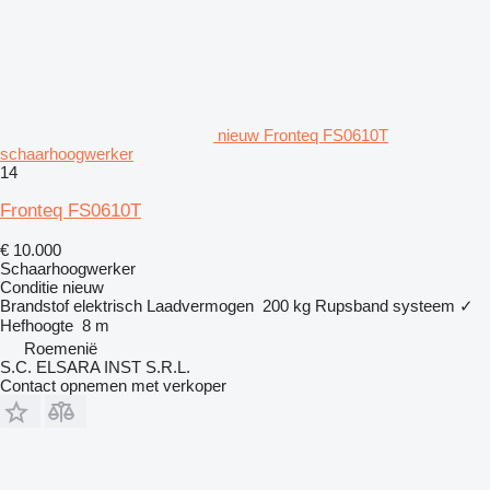
nieuw Fronteq FS0610T
schaarhoogwerker
14
Fronteq FS0610T
€ 10.000
Schaarhoogwerker
Conditie
nieuw
Brandstof
elektrisch
Laadvermogen
200 kg
Rupsband systeem
✓
Hefhoogte
8 m
Roemenië
S.C. ELSARA INST S.R.L.
Contact opnemen met verkoper