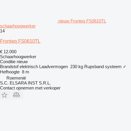
nieuw Fronteq FS0610TL
schaarhoogwerker
14
Fronteq FS0610TL
€ 12.000
Schaarhoogwerker
Conditie
nieuw
Brandstof
elektrisch
Laadvermogen
230 kg
Rupsband systeem
✓
Hefhoogte
8 m
Roemenië
S.C. ELSARA INST S.R.L.
Contact opnemen met verkoper