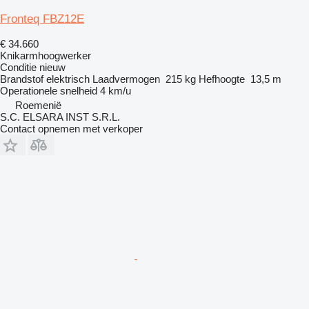
Fronteq FBZ12E
€ 34.660
Knikarmhoogwerker
Conditie
nieuw
Brandstof
elektrisch
Laadvermogen
215 kg
Hefhoogte
13,5 m
Operationele snelheid
4 km/u
Roemenië
S.C. ELSARA INST S.R.L.
Contact opnemen met verkoper