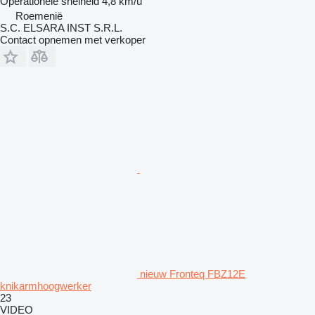
Operationele snelheid
4,8 km/u
Roemenië
S.C. ELSARA INST S.R.L.
Contact opnemen met verkoper
nieuw Fronteq FBZ12E
knikarmhoogwerker
23
VIDEO