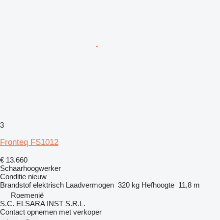
3
Fronteq FS1012
€ 13.660
Schaarhoogwerker
Conditie
nieuw
Brandstof
elektrisch
Laadvermogen
320 kg
Hefhoogte
11,8 m
Roemenië
S.C. ELSARA INST S.R.L.
Contact opnemen met verkoper