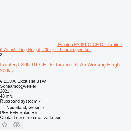
Fronteq FS0610T CE Declaration,
6.7m Working Height, 200kg schaarhoogwerker
8
Fronteq FS0610T CE Declaration, 6.7m Working Height,
200kg
€ 10.900
Exclusief BTW
Schaarhoogwerker
2021
48 m/u
Rupsband systeem
✓
Nederland, Groenlo
PFEIFER Sales BV
Contact opnemen met verkoper