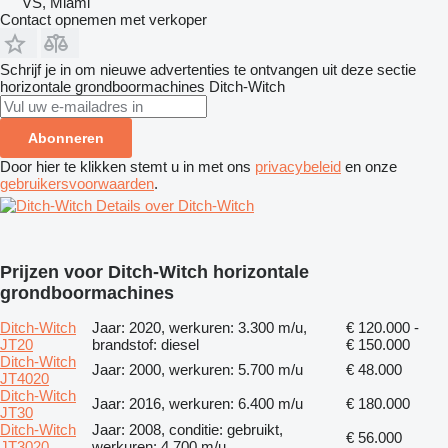
VS, Miami
Contact opnemen met verkoper
Schrijf je in om nieuwe advertenties te ontvangen uit deze sectie
horizontale grondboormachines
Ditch-Witch
Abonneren
Door hier te klikken stemt u in met ons
privacybeleid
en onze
gebruikersvoorwaarden
.
Details over Ditch-Witch
Prijzen voor Ditch-Witch horizontale
grondboormachines
Ditch-Witch
Jaar: 2020, werkuren: 3.300 m/u,
€ 120.000 -
JT20
brandstof: diesel
€ 150.000
Ditch-Witch
Jaar: 2000, werkuren: 5.700 m/u
€ 48.000
JT4020
Ditch-Witch
Jaar: 2016, werkuren: 6.400 m/u
€ 180.000
JT30
Ditch-Witch
Jaar: 2008, conditie: gebruikt,
€ 56.000
JT3020
werkuren: 4.700 m/u