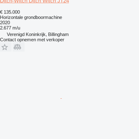
Ditch-Witch Ditch Witch JT24
€ 135.000
Horizontale grondboormachine
2020
2.677 m/u
Verenigd Koninkrijk, Billingham
Contact opnemen met verkoper