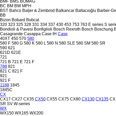
BMF
BMS
BOMAG
BC
BM
BW
MPH
BST
Bahco
Baljer & Zembrod
Balkancar
Baltacıoğlu
Barber-G
BB
Bizon
Bobard
Bobcat
320
323
325
328
331
334
337
430
453
753
763
E series
S seri
Bondioli & Pavesi
Bonfiglioli
Bosch Rexroth
Bosch
Boschung
Casagrande
Casappa
Case IH
Case
40XT
450
570
580
580 F
580 G
580 K
580 L
580 N
580 SLE
580 SM
580 SR
590
621
621D
621E
721
721 B
721 E
721 F
788
821
821 C
821 F
921
921 F
1188
1845
1845C
CX
CX17
CX27
CX35
CX50
CX55
CX75
CX80
CX130
CX135
CX
SR
SV
W-series
WX
WX150
WX165
WX200