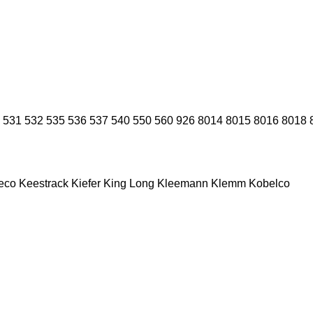
531
532
535
536
537
540
550
560
926
8014
8015
8016
8018
eco
Keestrack
Kiefer
King Long
Kleemann
Klemm
Kobelco