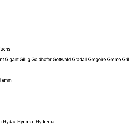
Fuchs
nt
Gigant
Gillig
Goldhofer
Gottwald
Gradall
Gregoire
Gremo
Gri
Hamm
a
Hydac
Hydreco
Hydrema