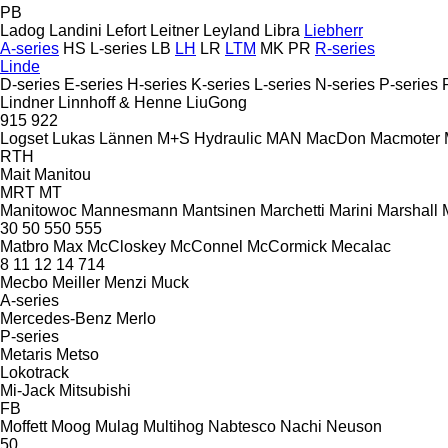
PB
Ladog
Landini
Lefort
Leitner
Leyland
Libra
Liebherr
A-series
HS
L-series
LB
LH
LR
LTM
MK
PR
R-series
Linde
D-series
E-series
H-series
K-series
L-series
N-series
P-series
Lindner
Linnhoff & Henne
LiuGong
915
922
Logset
Lukas
Lännen
M+S Hydraulic
MAN
MacDon
Macmoter
RTH
Mait
Manitou
MRT
MT
Manitowoc
Mannesmann
Mantsinen
Marchetti
Marini
Marshall
30
50
550
555
Matbro
Max
McCloskey
McConnel
McCormick
Mecalac
8
11
12
14
714
Mecbo
Meiller
Menzi Muck
A-series
Mercedes-Benz
Merlo
P-series
Metaris
Metso
Lokotrack
Mi-Jack
Mitsubishi
FB
Moffett
Moog
Mulag
Multihog
Nabtesco
Nachi
Neuson
50