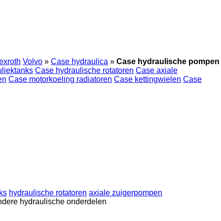
exroth
Volvo
»
Case hydraulica
»
Case hydraulische pompen
liektanks
Case hydraulische rotatoren
Case axiale
en
Case motorkoeling radiatoren
Case kettingwielen
Case
ks
hydraulische rotatoren
axiale zuigerpompen
ndere hydraulische onderdelen