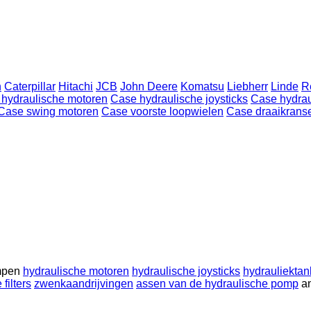
h
Caterpillar
Hitachi
JCB
John Deere
Komatsu
Liebherr
Linde
R
hydraulische motoren
Case hydraulische joysticks
Case hydrau
Case swing motoren
Case voorste loopwielen
Case draaikrans
mpen
hydraulische motoren
hydraulische joysticks
hydrauliektan
filters
zwenkaandrijvingen
assen van de hydraulische pomp
a