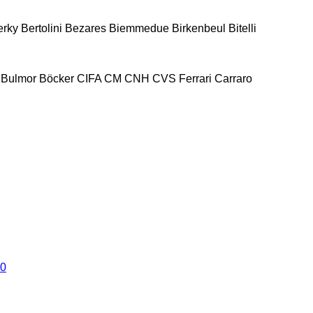
erky
Bertolini
Bezares
Biemmedue
Birkenbeul
Bitelli
Bulmor
Böcker
CIFA
CM
CNH
CVS Ferrari
Carraro
0