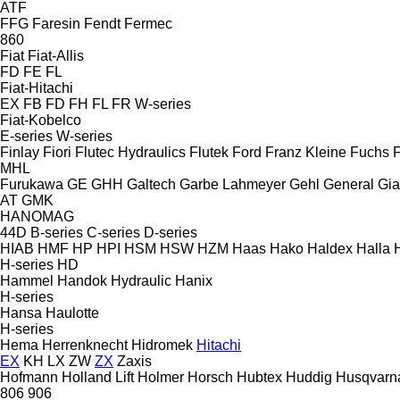
ATF
FFG
Faresin
Fendt
Fermec
860
Fiat
Fiat-Allis
FD
FE
FL
Fiat-Hitachi
EX
FB
FD
FH
FL
FR
W-series
Fiat-Kobelco
E-series
W-series
Finlay
Fiori
Flutec Hydraulics
Flutek
Ford
Franz Kleine
Fuchs
MHL
Furukawa
GE
GHH
Galtech
Garbe Lahmeyer
Gehl
General
Gia
AT
GMK
HANOMAG
44D
B-series
C-series
D-series
HIAB
HMF
HP
HPI
HSM
HSW
HZM
Haas
Hako
Haldex
Halla
H-series
HD
Hammel
Handok Hydraulic
Hanix
H-series
Hansa
Haulotte
H-series
Hema
Herrenknecht
Hidromek
Hitachi
EX
KH
LX
ZW
ZX
Zaxis
Hofmann
Holland Lift
Holmer
Horsch
Hubtex
Huddig
Husqvarn
806
906