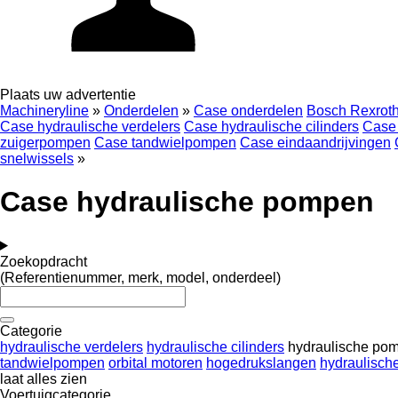
Plaats uw advertentie
Machineryline
»
Onderdelen
»
Case onderdelen
Bosch Rexrot
Case hydraulische verdelers
Case hydraulische cilinders
Case 
zuigerpompen
Case tandwielpompen
Case eindaandrijvingen
snelwissels
»
Case hydraulische pompen
Zoekopdracht
(Referentienummer, merk, model, onderdeel)
Categorie
hydraulische verdelers
hydraulische cilinders
hydraulische po
tandwielpompen
orbital motoren
hogedrukslangen
hydraulische 
laat alles zien
Voertuigcategorie