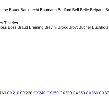
reene
Bauer
Bauknecht
Baumann
Bedford
Bell
Belle
Belparts
B
es
T series
Boss
Boss
Braud
Breining
Brevini
Brokk
Broyt
Bucher
Buchholz
160
CX210
CX220
CX240
CX250
CX300
CX350
CX360
CX37