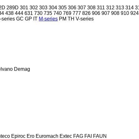
2D
289D
301
302
303
304
305
306
307
308
311
312
313
314
3
34
438
444
631
730
735
740
769
777
826
906
907
908
910
924
-series
GC
GP
IT
M-series
PM
TH
V-series
lvano
Demag
teco
Epiroc
Ero
Euromach
Extec
FAG
FAI
FAUN