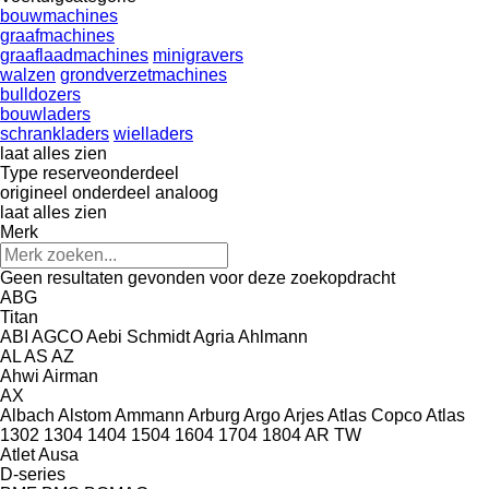
bouwmachines
graafmachines
graaflaadmachines
minigravers
walzen
grondverzetmachines
bulldozers
bouwladers
schrankladers
wielladers
laat alles zien
Type reserveonderdeel
origineel onderdeel
analoog
laat alles zien
Merk
Geen resultaten gevonden voor deze zoekopdracht
ABG
Titan
ABI
AGCO
Aebi Schmidt
Agria
Ahlmann
AL
AS
AZ
Ahwi
Airman
AX
Albach
Alstom
Ammann
Arburg
Argo
Arjes
Atlas Copco
Atlas
1302
1304
1404
1504
1604
1704
1804
AR
TW
Atlet
Ausa
D-series