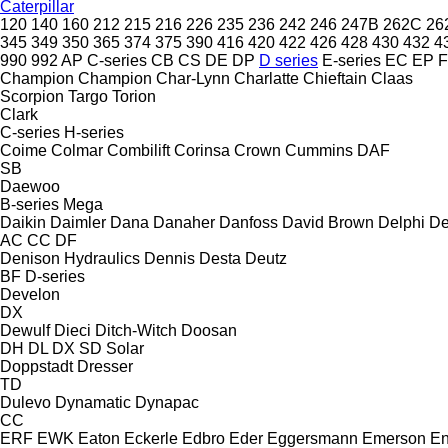
Caterpillar
120
140
160
212
215
216
226
235
236
242
246
247B
262C
26
345
349
350
365
374
375
390
416
420
422
426
428
430
432
4
990
992
AP
C-series
CB
CS
DE
DP
D series
E-series
EC
EP
F
Champion
Champion
Char-Lynn
Charlatte
Chieftain
Claas
Scorpion
Targo
Torion
Clark
C-series
H-series
Coime
Colmar
Combilift
Corinsa
Crown
Cummins
DAF
SB
Daewoo
B-series
Mega
Daikin
Daimler
Dana
Danaher
Danfoss
David Brown
Delphi
De
AC
CC
DF
Denison Hydraulics
Dennis
Desta
Deutz
BF
D-series
Develon
DX
Dewulf
Dieci
Ditch-Witch
Doosan
DH
DL
DX
SD
Solar
Doppstadt
Dresser
TD
Dulevo
Dynamatic
Dynapac
CC
ERF
EWK
Eaton
Eckerle
Edbro
Eder
Eggersmann
Emerson
En