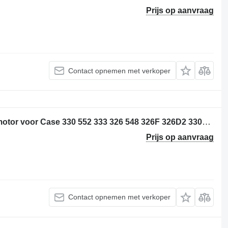
Prijs op aanvraag
Contact opnemen met verkoper
Caterpillar 5367293 - 6296326 swing motor voor Case 330 552 333 326 548 326F 326D2 330GC 333GC 326GC MH3040 MH3032 326FLN minigraver
Prijs op aanvraag
Contact opnemen met verkoper