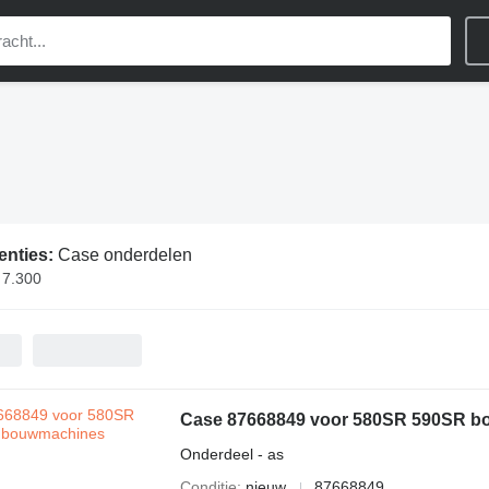
enties:
Case onderdelen
 7.300
Case 87668849 voor 580SR 590SR 
Onderdeel - as
Conditie
nieuw
87668849