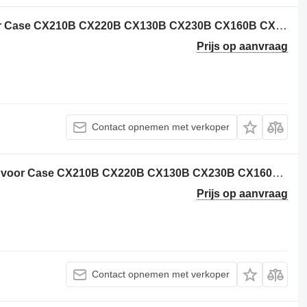
Case KRA15440 eindaandrijving voor Case CX210B CX220B CX130B CX230B CX160B CX180B CX225SR bouwmachines
Prijs op aanvraag
Contact opnemen met verkoper
KRA21060KLA11170 eindaandrijving voor Case CX210B CX220B CX130B CX230B CX160B CX180B CX225SR graafmachine
Prijs op aanvraag
Contact opnemen met verkoper