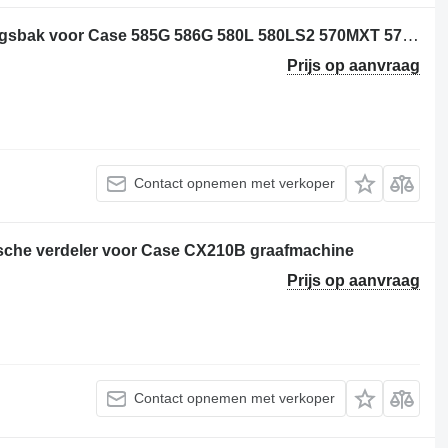
Case 87396486 - 445018A1 versnellingsbak voor Case 585G 586G 580L 580LS2 570MXT 570XLT graaflaadmachine
Prijs op aanvraag
Contact opnemen met verkoper
sche verdeler voor Case CX210B graafmachine
Prijs op aanvraag
Contact opnemen met verkoper