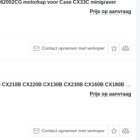
62002CG motorkap voor Case CX33C minigraver
Prijs op aanvraag
Contact opnemen met verkoper
KRA15450 eindaandrijving voor Case CX210B CX220B CX130B CX230B CX160B CX180B CX225SR graafmachine
Prijs op aanvraag
Contact opnemen met verkoper