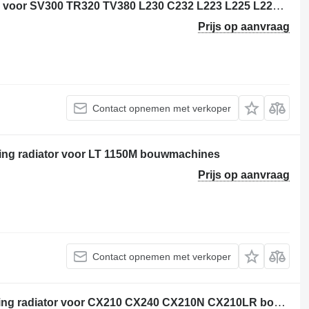
Case 84475134 motorkoeling radiator voor SV300 TR320 TV380 L230 C232 L223 L225 L228 C238 SR220 SR240 SR250 SV250 SV280 bouwmachines
Prijs op aanvraag
Contact opnemen met verkoper
ing radiator voor LT 1150M bouwmachines
Prijs op aanvraag
Contact opnemen met verkoper
Case LN00046 - LN004530 motorkoeling radiator voor CX210 CX240 CX210N CX210LR bouwmachines