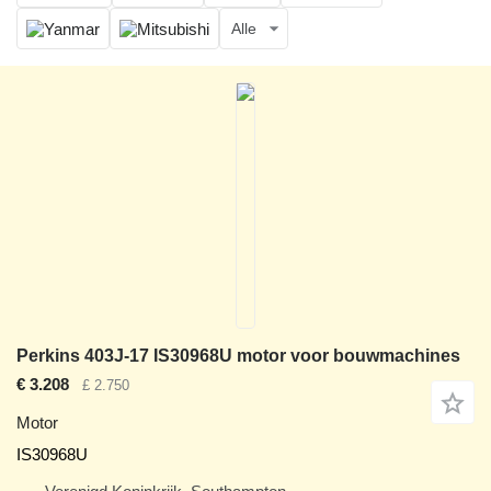
Alle
Perkins 403J-17 IS30968U motor voor bouwmachines
€ 3.208
£ 2.750
Motor
IS30968U