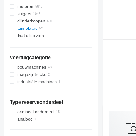
motoren
zuigers
cilinderkoppen
tuimelaars
laat alles zien
Voertuigcategorie
bouwmachines
magazijntrucks
graafmachines
industriële machines
kranen
vorkheftrucks
graaflaadmachines
grondverzetmachines
anderen industriële machines
ruw terrein kranen
verreikers
bouwladers
bulldozers
Type reserveonderdeel
anderen bouwmachines
schrankladers
wielladers
origineel onderdeel
analoog