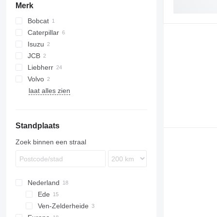
Merk
Bobcat
Caterpillar
S series
Isuzu
924
JCB
928
Liebherr
930
427
10
Volvo
980
560
A-series
laat alles zien
988
LTM
L-series
D series
PR
R-series
Standplaats
Zoek binnen een straal
Nederland
Ede
Ven-Zelderheide