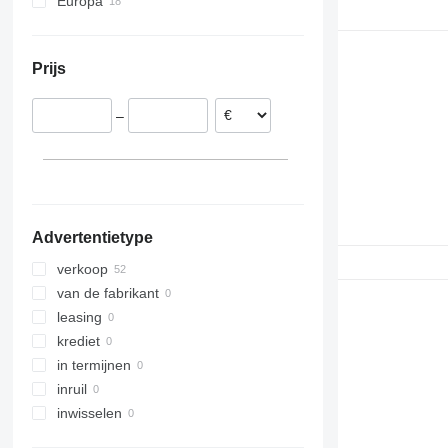
Europa
Duitsland
Italië
Prijs
Roemenië
Spanje
–
Denemarken
Tsjechië
Polen
Advertentietype
verkoop
van de fabrikant
leasing
krediet
in termijnen
inruil
inwisselen