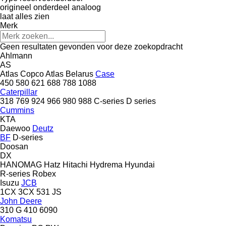
origineel onderdeel
analoog
laat alles zien
Merk
Geen resultaten gevonden voor deze zoekopdracht
Ahlmann
AS
Atlas Copco
Atlas
Belarus
Case
450
580
621
688
788
1088
Caterpillar
318
769
924
966
980
988
C-series
D series
Cummins
KTA
Daewoo
Deutz
BF
D-series
Doosan
DX
HANOMAG
Hatz
Hitachi
Hydrema
Hyundai
R-series
Robex
Isuzu
JCB
1CX
3CX
531
JS
John Deere
310 G
410
6090
Komatsu