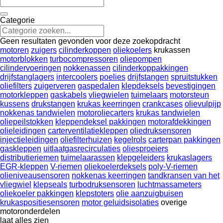
Categorie
Geen resultaten gevonden voor deze zoekopdracht
motoren
zuigers
cilinderkoppen
oliekoelers
krukassen
motorblokken
turbocompressoren
oliepompen
cilindervoeringen
nokkenassen
cilinderkoppakkingen
drijfstanglagers
intercoolers
poelies
drijfstangen
spruitstukken
oliefilters
zuigerveren
gaspedalen
klepdeksels
bevestigingen
motorkleppen
gaskabels
vliegwielen
tuimelaars
motorsteun
kussens
drukstangen
krukas keerringen
crankcases
olievulpijp
nokkenas tandwielen
motoroliecarters
krukas tandwielen
oliepeilstokken
kleppendeksel pakkingen
motorafdekkingen
olieleidingen
carterventilatiekleppen
oliedruksensoren
injectieleidingen
oliefilterhuizen
kegelrols
carterpan pakkingen
gaskleppen
uitlaatgasrecirculaties
oliesproeiers
distributieriemen
tuimelaarassen
klepgeleiders
krukaslagers
EGR-kleppen
V-riemen
oliekoelerdeksels
poly-V-riemen
olieniveausensoren
nokkenas keerringen
tandkransen van het
vliegwiel
klepseals
turbodruksensoren
luchtmassameters
oliekoeler pakkingen
klepstoters
olie aanzuigbuisen
krukaspositiesensoren
motor geluidsisolaties
overige
motoronderdelen
laat alles zien