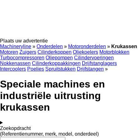
Plaats uw advertentie
Machineryline
»
Onderdelen
»
Motoronderdelen
»
Krukassen
Motoren
Zuigers
Cilinderkoppen
Oliekoelers
Motorblokken
Turbocompressoren
Oliepompen
Cilindervoeringen
Nokkenassen
Cilinderkoppakkingen
Drijfstanglagers
Intercoolers
Poelies
Spruitstukken
Drijfstangen
»
Speciale machines en
industriële uitrusting
krukassen
Zoekopdracht
(Referentienummer, merk, model, onderdeel)