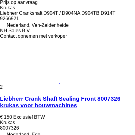
Prijs op aanvraag
Krukas
Liebherr Crankshaft D904T / D904NA D904TB D914T
9266921
Nederland, Ven-Zeldenheide
NH Sales B.V.
Contact opnemen met verkoper
2
Liebherr Crank Shaft Sealing Front 8007326
krukas voor bouwmachines
€ 150
Exclusief BTW
Krukas
8007326
Nederland, Ede