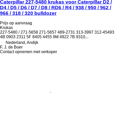
Caterpillar 227-5480 krukas voor Caterpillar D2 /
D4 / D5 / D6 / D7 / D8 / RD6 / R4 / 938 / 950 / 962 /
966 / 318 / 320 bulldozer
Prijs op aanvraag
Krukas
227-5480 / 271-5658 271-5657 489-2731 313-3997 312-45493
4B 0903 2311 5F 8405 4455 9M 4922 7B 9310...
Nederland, Andijk
F. J. de Boer
Contact opnemen met verkoper