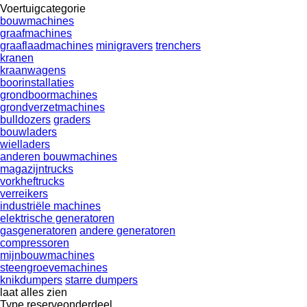
Voertuigcategorie
bouwmachines
graafmachines
graaflaadmachines
minigravers
trenchers
kranen
kraanwagens
boorinstallaties
grondboormachines
grondverzetmachines
bulldozers
graders
bouwladers
wielladers
anderen bouwmachines
magazijntrucks
vorkheftrucks
verreikers
industriële machines
elektrische generatoren
gasgeneratoren
andere generatoren
compressoren
mijnbouwmachines
steengroevemachines
knikdumpers
starre dumpers
laat alles zien
Type reserveonderdeel