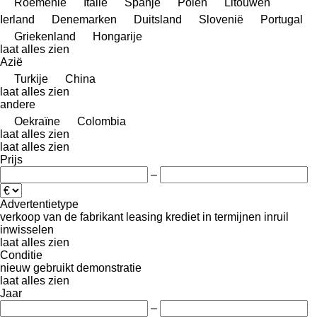
Roemenië
Italië
Spanje
Polen
Litouwen
Ierland
Denemarken
Duitsland
Slovenië
Portugal
Griekenland
Hongarije
laat alles zien
Azië
Turkije
China
laat alles zien
andere
Oekraïne
Colombia
laat alles zien
laat alles zien
Prijs
–
Advertentietype
verkoop
van de fabrikant
leasing
krediet
in termijnen
inruil
inwisselen
laat alles zien
Conditie
nieuw
gebruikt
demonstratie
laat alles zien
Jaar
–