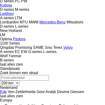
D series
PC
PW
Kubota
D-series
M-series
Liebherr
A-series
LTM
Lombardini
MTU
MWM
Mercedes-Benz
Mitsubishi
D-series
L-series
New Holland
LM
Optima
Perkins
1100 Series
Qingdao Promising
SAME
Sisu
Terex
Volvo
A-series
EC
EW
G-series
L-series
Wolf
Yanmar
B-series
laat alles zien
Standplaats
Zoek binnen een straal
Nederland
Ede
Ven-Zelderheide
Goor
Andijk
Deurne
Giessen
laat alles zien
Europa