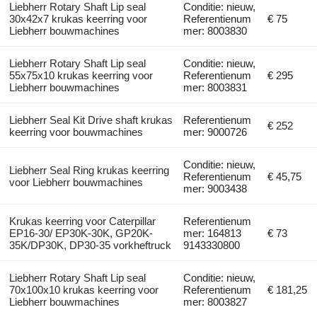
Liebherr Rotary Shaft Lip seal
Conditie: nieuw,
30x42x7 krukas keerring voor
Referentienum
€ 75
Liebherr bouwmachines
mer: 8003830
Liebherr Rotary Shaft Lip seal
Conditie: nieuw,
55x75x10 krukas keerring voor
Referentienum
€ 295
Liebherr bouwmachines
mer: 8003831
Liebherr Seal Kit Drive shaft krukas
Referentienum
€ 252
keerring voor bouwmachines
mer: 9000726
Conditie: nieuw,
Liebherr Seal Ring krukas keerring
Referentienum
€ 45,75
voor Liebherr bouwmachines
mer: 9003438
Krukas keerring voor Caterpillar
Referentienum
EP16-30/ EP30K-30K, GP20K-
mer: 164813
€ 73
35K/DP30K, DP30-35 vorkheftruck
9143330800
Liebherr Rotary Shaft Lip seal
Conditie: nieuw,
70x100x10 krukas keerring voor
Referentienum
€ 181,25
Liebherr bouwmachines
mer: 8003827