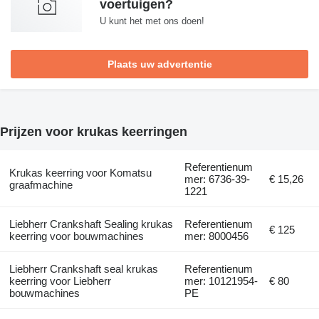
voertuigen?
U kunt het met ons doen!
Plaats uw advertentie
Prijzen voor krukas keerringen
Referentienum
Krukas keerring voor Komatsu
mer: 6736-39-
€ 15,26
graafmachine
1221
Liebherr Crankshaft Sealing krukas
Referentienum
€ 125
keerring voor bouwmachines
mer: 8000456
Liebherr Crankshaft seal krukas
Referentienum
keerring voor Liebherr
mer: 10121954-
€ 80
bouwmachines
PE