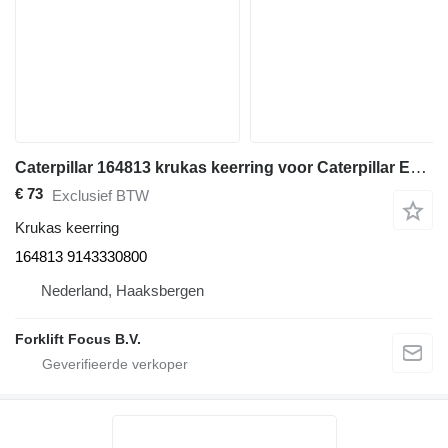
Caterpillar 164813 krukas keerring voor Caterpillar EP16-30/ EP30K-30K, GP20K-35K/DP30K, DP30-35 vorkheftruck
€ 73
Exclusief BTW
Krukas keerring
164813 9143330800
Nederland, Haaksbergen
Forklift Focus B.V.