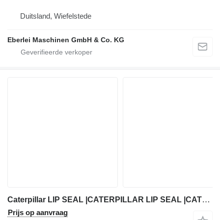
Duitsland, Wiefelstede
Eberlei Maschinen GmbH & Co. KG
Caterpillar LIP SEAL |CATERPILLAR LIP SEAL |CATERPILLAR LIP SEAL 1J-4034|1J-4034-1|1J-4034-2 krukas keerring voor Caterpillar bouwmachines
Prijs op aanvraag