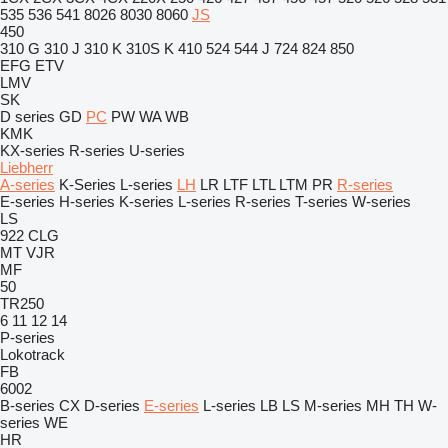
535
536
541
8026
8030
8060
JS
450
310 G
310 J
310 K
310S K
410
524
544 J
724
824
850
EFG
ETV
LMV
SK
D series
GD
PC
PW
WA
WB
KMK
KX-series
R-series
U-series
Liebherr
A-series
K-Series
L-series
LH
LR
LTF
LTL
LTM
PR
R-series
E-series
H-series
K-series
L-series
R-series
T-series
W-series
LS
922
CLG
MT
VJR
MF
50
TR250
6
11
12
14
P-series
Lokotrack
FB
6002
B-series
CX
D-series
E-series
L-series
LB
LS
M-series
MH
TH
W-
series
WE
HR