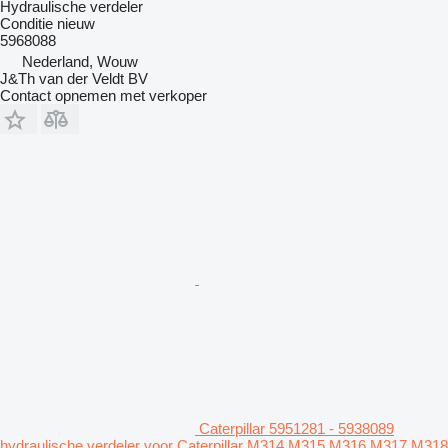
Hydraulische verdeler
Conditie
nieuw
5968088
Nederland, Wouw
J&Th van der Veldt BV
Contact opnemen met verkoper
Caterpillar 5951281 - 5938089
hydraulische verdeler voor Caterpillar M314 M315 M316 M317 M318