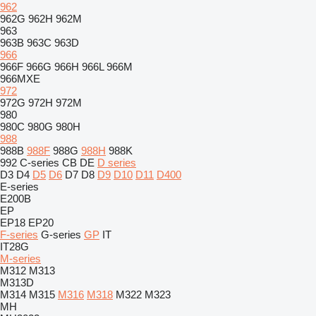
962
962G
962H
962M
963
963B
963C
963D
966
966F
966G
966H
966L
966M
966MXE
972
972G
972H
972M
980
980C
980G
980H
988
988B
988F
988G
988H
988K
992
C-series
CB
DE
D series
D3
D4
D5
D6
D7
D8
D9
D10
D11
D400
E-series
E200B
EP
EP18
EP20
F-series
G-series
GP
IT
IT28G
M-series
M312
M313
M313D
M314
M315
M316
M318
M322
M323
MH