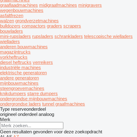
graaflaadmachines
midigraafmachines
minigravers
wegenbouwmachines
asfaltfrezen
walzen
grondverzetmachines
bulldozers
compactors
graders
scrapers
bouwladers
mini-rupsladers
rupsladers
schrankladers
telescopische wielladers
wielladers
anderen bouwmachines
magazijntrucks
vorkheftrucks
diesel heftrucks
verreikers
industriële machines
elektrische generatoren
andere generatoren
mijnbouwmachines
steengroevemachines
knikdumpers
starre dumpers
ondergrondse mijnbouwmachines
ondergrondse laders
tunnel graafmachines
Type reserveonderdeel
origineel onderdeel
analoog
Merk
Geen resultaten gevonden voor deze zoekopdracht
AL
AS
AZ