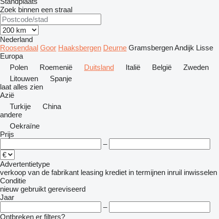
Standplaats
Zoek binnen een straal
Nederland
Roosendaal
Goor
Haaksbergen
Deurne
Gramsbergen
Andijk
Lisse
Europa
Polen
Roemenië
Duitsland
Italië
België
Zweden
Litouwen
Spanje
laat alles zien
Azië
Turkije
China
andere
Oekraïne
Prijs
–
Advertentietype
verkoop
van de fabrikant
leasing
krediet
in termijnen
inruil
inwisselen
Conditie
nieuw
gebruikt
gereviseerd
Jaar
–
Ontbreken er filters?