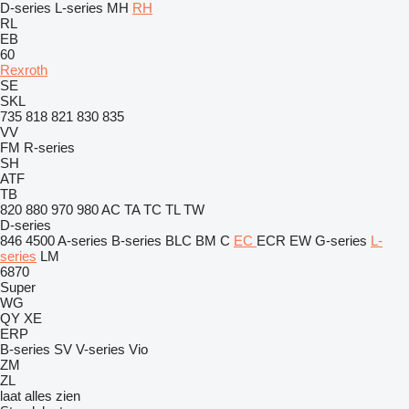
D-series
L-series
MH
RH
RL
EB
60
Rexroth
SE
SKL
735
818
821
830
835
VV
FM
R-series
SH
ATF
TB
820
880
970
980
AC
TA
TC
TL
TW
D-series
846
4500
A-series
B-series
BLC
BM
C
EC
ECR
EW
G-series
L-
series
LM
6870
Super
WG
QY
XE
ERP
B-series
SV
V-series
Vio
ZM
ZL
laat alles zien