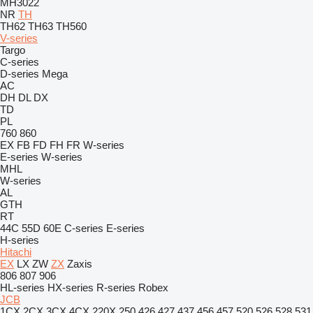
MH3022
NR
TH
TH62
TH63
TH560
V-series
Targo
C-series
D-series
Mega
AC
DH
DL
DX
TD
PL
760
860
EX
FB
FD
FH
FR
W-series
E-series
W-series
MHL
W-series
AL
GTH
RT
44C
55D
60E
C-series
E-series
H-series
Hitachi
EX
LX
ZW
ZX
Zaxis
806
807
906
HL-series
HX-series
R-series
Robex
JCB
1CX
2CX
3CX
4CX
220X
250
426
427
437
456
457
520
526
528
531