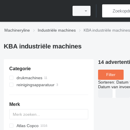
Machineryline
Industriële machines
KBA industriële machines
KBA industriële machines
14 advertent
Categorie
Filter
drukmachines
Sorteren
:
Datum 
reinigingsapparatuur
offset drukmachines
Datum van invoe
web offset drukmachines
industriële ultrasone reinigers
postprintmachines
commerciële spoelbakken
Merk
stansmachines
industriële ultrasone reinigers
Atlas Copco
PDS
APD
AB
Ensis
VZ
AG3