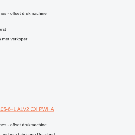
g
nes - offset drukmachine
arst
 met verkoper
105-6+L ALV2 CX PWHA
g
nes - offset drukmachine
Land van fabricage
Duitsland