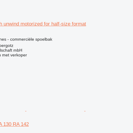
 unwind motorized for half-size format
g
ines - commerciële spoelbak
bergotz
llschaft mbH
 met verkoper
A 130 RA 142