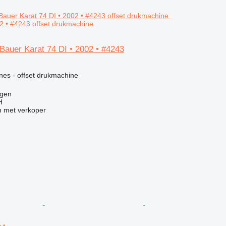
02 • #4243 offset drukmachine
Bauer Karat 74 DI • 2002 • #4243
g
nes - offset drukmachine
egen
H
 met verkoper