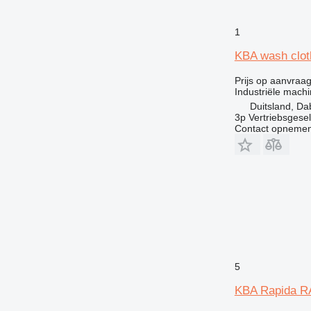
1
KBA wash cloth
Prijs op aanvraa
Industriële mach
Duitsland, Da
3p Vertriebsgese
Contact opnemen
5
KBA Rapida R