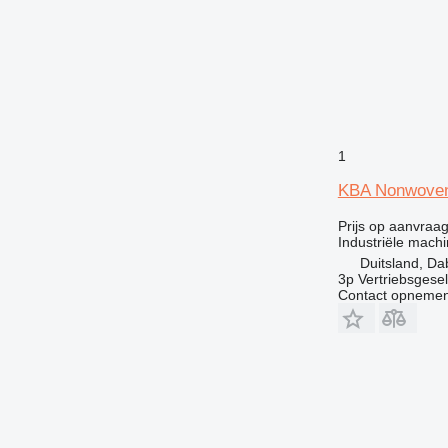
1
KBA Nonwoven 
Prijs op aanvraa
Industriële machin
Duitsland, Da
3p Vertriebsgese
Contact opnemen