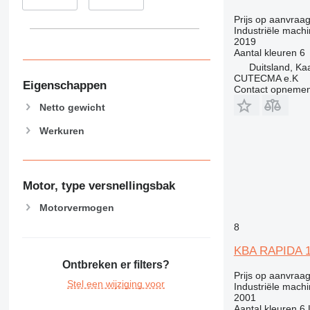
Prijs op aanvraa
Industriële machi
2019
Aantal kleuren
6
Duitsland, Ka
CUTECMA e.K
Eigenschappen
Contact opnemen
Netto gewicht
Werkuren
Motor, type versnellingsbak
Motorvermogen
8
KBA RAPIDA 
Ontbreken er filters?
Prijs op aanvraa
Stel een wijziging voor
Industriële machi
2001
Aantal kleuren
6