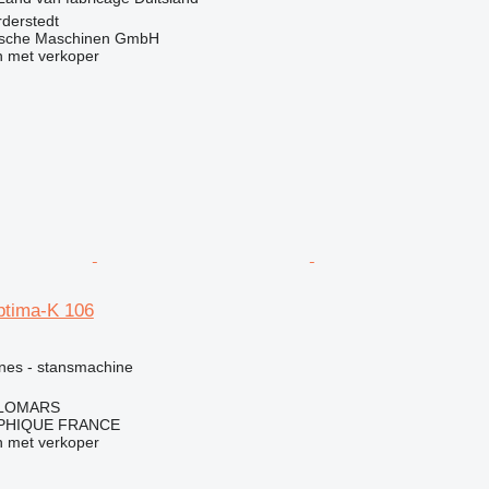
rderstedt
sche Maschinen GmbH
 met verkoper
ptima-K 106
g
ines - stansmachine
COLOMARS
PHIQUE FRANCE
 met verkoper