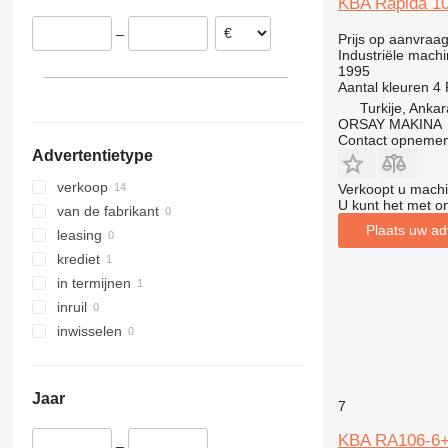
KBA Rapida 1
–
Prijs op aanvraa
Industriële machi
1995
Aantal kleuren
4
Turkije, Ankar
ORSAY MAKINA
Contact opnemen
Advertentietype
verkoop
Verkoopt u machi
U kunt het met o
van de fabrikant
Plaats uw ad
leasing
krediet
in termijnen
inruil
inwisselen
Jaar
7
KBA RA106-6
–