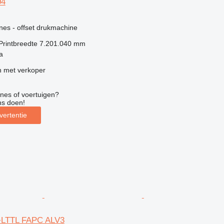
04
g
nes - offset drukmachine
Printbreedte
7.201.040 mm
a
 met verkoper
nes of voertuigen?
ns doen!
vertentie
+LTTL FAPC ALV3