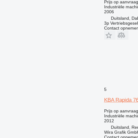
Prijs op aanvraa
Industriële machin
2006
Duitsland, Da
3p Vertriebsgese
Contact opnemen
5
KBA Rapida 7
Prijs op aanvraa
Industriële machi
2012
Duitsland, R
Wira Grafik Gmb
Contact opnemen