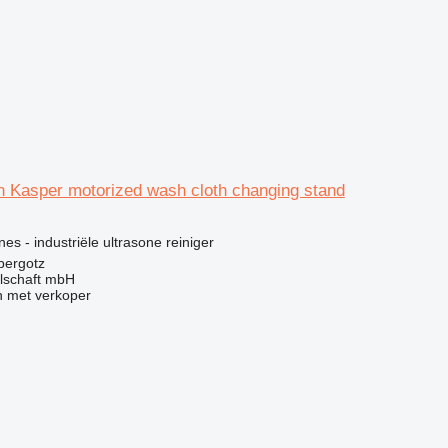
Kasper motorized wash cloth changing stand
g
es - industriële ultrasone reiniger
bergotz
llschaft mbH
 met verkoper