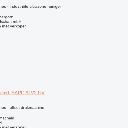
g
es - industriële ultrasone reiniger
bergotz
llschaft mbH
 met verkoper
6-5+L SAPC ALV2 UV
g
nes - offset drukmachine
emscheid
H
 met verkoper