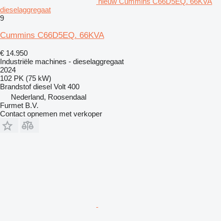
nieuw Cummins C66D5EQ. 66KVA
dieselaggregaat
9
Cummins C66D5EQ. 66KVA
€ 14.950
Industriële machines - dieselaggregaat
2024
102 PK (75 kW)
Brandstof
diesel
Volt
400
Nederland, Roosendaal
Furmet B.V.
Contact opnemen met verkoper