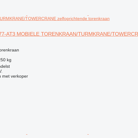
RMKRANE/TOWERCRANE zelfoprichtende torenkraan
SK377-AT3 MOBIELE TORENKRAAN/TURMKRANE/TOWERC
g
torenkraan
250 kg
delst
V.
 met verkoper