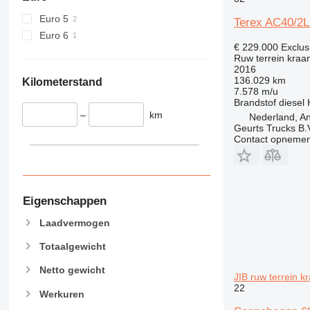
Euro 5
Terex AC40/
Euro 6
€ 229.000
Exclus
Ruw terrein kraa
2016
136.029 km
Kilometerstand
7.578 m/u
Brandstof
diesel
–
km
Nederland, An
Geurts Trucks B.
Contact opnemen
Eigenschappen
Laadvermogen
Totaalgewicht
Netto gewicht
JIB ruw terrein k
22
Werkuren