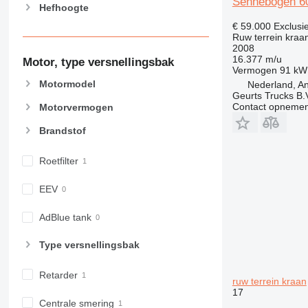
Sennebogen 
Hefhoogte
€ 59.000
Exclusi
Ruw terrein kraa
2008
16.377 m/u
Motor, type versnellingsbak
Vermogen
91 kW
Motormodel
Nederland, An
Geurts Trucks B.
Contact opnemen
Motorvermogen
Brandstof
Roetfilter
EEV
AdBlue tank
Type versnellingsbak
Retarder
ruw terrein kraan
17
Centrale smering