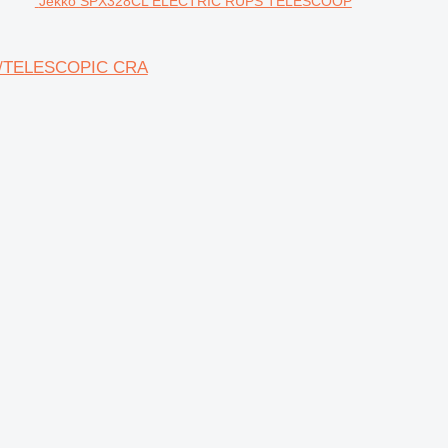
Jekko SPX328CL ELECTRIC RUPS TELESCOOP
/TELESCOPIC CRA