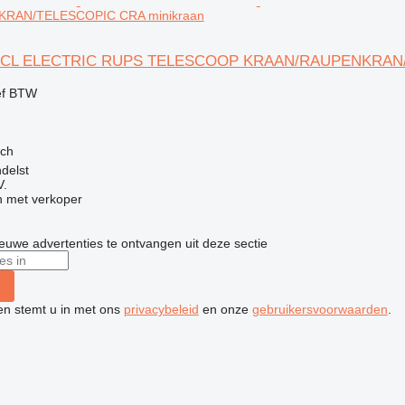
RAN/TELESCOPIC CRA minikraan
28CL ELECTRIC RUPS TELESCOOP KRAAN/RAUPENKRAN
ef BTW
sch
delst
V.
 met verkoper
nieuwe advertenties te ontvangen uit deze sectie
ken stemt u in met ons
privacybeleid
en onze
gebruikersvoorwaarden
.