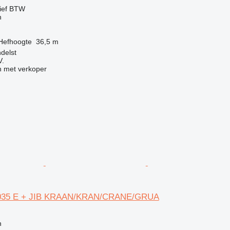
ief BTW
n
Hefhoogte
36,5 m
delst
V.
 met verkoper
035 E + JIB KRAAN/KRAN/CRANE/GRUA
g
n