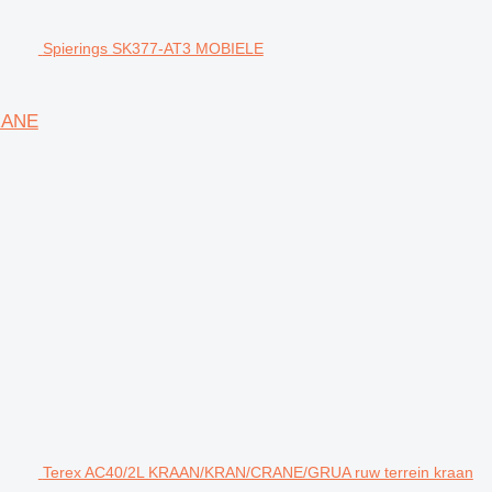
Spierings SK377-AT3 MOBIELE
RANE
Terex AC40/2L KRAAN/KRAN/CRANE/GRUA ruw terrein kraan