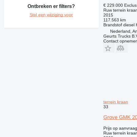
€ 229.000
Exclus
Ontbreken er filters?
Ruw terrein kraa
Stel een wijziging voor
2015
117.563 km
Brandstof
diesel
Nederland, An
Geurts Trucks B.
Contact opnemen
terrein kraan
33
Grove GMK 2
Prijs op aanvraa
Ruw terrein kraa