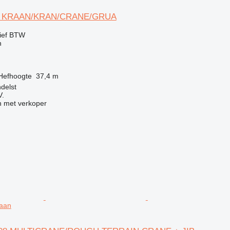
2L KRAAN/KRAN/CRANE/GRUA
ief BTW
n
Hefhoogte
37,4 m
delst
V.
 met verkoper
raan