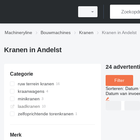
Machineryline
Bouwmachines
Kranen
Kranen in Andelst
Kranen in Andelst
24 advertent
Categorie
Filter
ruw terrein kranen
Sorteren
:
Datum 
kraanwagens
Datum van invoe
⬈
minikranen
laadkranen
zelfoprichtende torenkranen
Merk