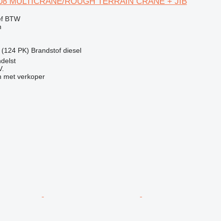
608 MULTICRANE/ROUGH TERRAIN CRANE + JIB
ef BTW
n
 (124 PK)
Brandstof
diesel
delst
V.
 met verkoper