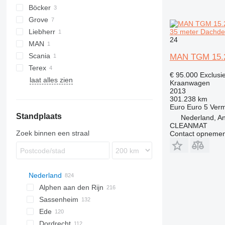
Böcker
Grove
AHK
35 meter Dachde
Liebherr
GMK
SPX
24
MAN
RT
LTM
Scania
TGM
MC
MAN TGM 15.2
Terex
P-series
608
377
ATF
€ 95.000
Exclusi
laat alles zien
SK
AC
FM
QY
Kraanwagen
2013
301.238 km
Euro
Euro 5
Ver
Standplaats
Nederland, An
CLEANMAT
Zoek binnen een straal
Contact opnemen
Nederland
Alphen aan den Rijn
Sassenheim
Ede
Dordrecht