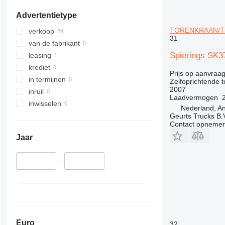
laat alles zien
laat alles zien
Advertentietype
TORENKRAAN/TU
verkoop
31
van de fabrikant
Spierings 
leasing
krediet
Prijs op aanvraa
in termijnen
Zelfoprichtende 
2007
inruil
Laadvermogen
inwisselen
Nederland, An
Geurts Trucks B.
Contact opnemen
Jaar
–
Euro
32