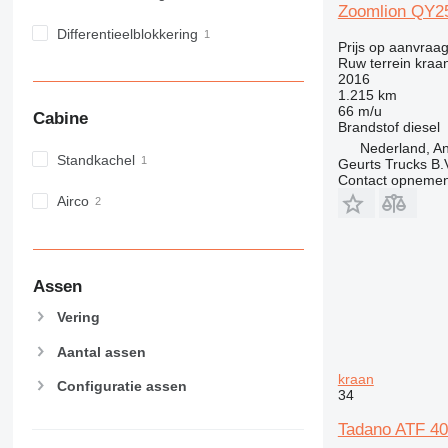
Zoomlion QY
Differentieelblokkering
Prijs op aanvraa
Ruw terrein kraa
2016
1.215 km
66 m/u
Cabine
Brandstof
diesel
Nederland, An
Standkachel
Geurts Trucks B.
Contact opnemen
Airco
Assen
Vering
Aantal assen
kraan
Configuratie assen
34
Tadano ATF 