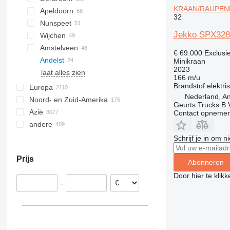
KRAAN/RAUPENK
Apeldoorn
32
Nunspeet
Jekko SPX3
Wijchen
Amstelveen
€ 69.000
Exclusi
Andelst
Minikraan
2023
laat alles zien
166 m/u
Brandstof
elektri
Europa
Nederland, An
Noord- en Zuid-Amerika
Duitsland
Geurts Trucks B.
Azië
Polen
VS
Contact opnemen
andere
Italië
Mexico
China
Spanje
Canada
Verenigde Arabische Emiraten
Oekraïne
Schrijf je in om 
Roemenië
Chili
Oezbekistan
Prijs
Verenigd Koninkrijk
Ghana
Abonneren
Turkije
Frankrijk
Moldavië
Door hier te klik
Zuid-Korea
–
Hongarije
Marokko
Japan
laat alles zien
Brazilië
Georgië
Colombia
Saoedi-Arabië
Argentinië