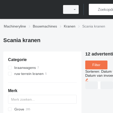
Machineryline
Bouwmachines
Kranen
Scania kranen
Scania kranen
12 advertent
Categorie
Filter
kraanwagens
Sorteren
:
Datum 
ruw terrein kranen
Datum van invoe
⬈
Merk
Grove
5299
BC
DS
AHK
307
CM
K-800
Husky
CBR
LF
HS
RH
AC
WC
DF
ATF
RBI
LNT
QUY
AMK