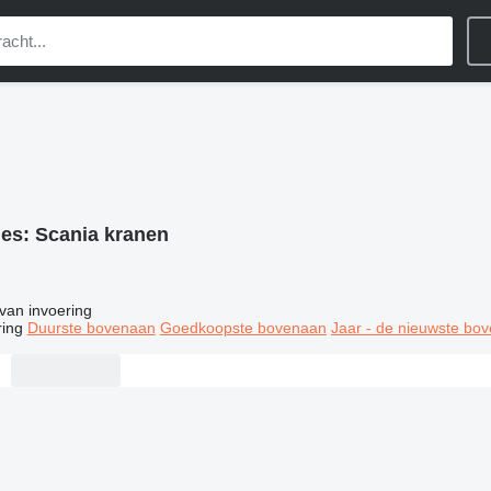
ies:
Scania kranen
van invoering
ring
Duurste bovenaan
Goedkoopste bovenaan
Jaar - de nieuwste bo