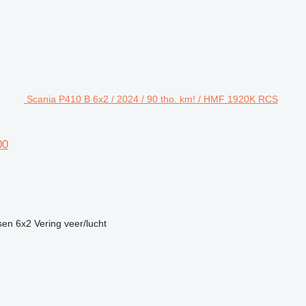
Scania P410 B 6x2 / 2024 / 90 tho. km! / HMF 1920K RCS
00
sen
6x2
Vering
veer/lucht