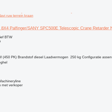
avi ruw terrein kraan
 8X4 Palfinger/SANY SPC500E Telescopic Crane Retarder 
ief BTW
n
W (450 PK)
Brandstof
diesel
Laadvermogen
250 kg
Configuratie assen
eghel
 Machineryline
 met verkoper