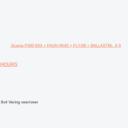
Scania P380 8X4 + FAUN HK40 + FLYJIB + BALLASTBL. 6,9
5 HOURS
8x4
Vering
veer/veer