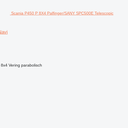
Scania P450 P 8X4 Palfinger/SANY SPC500E Telescopic
Navi
8x4
Vering
parabolisch