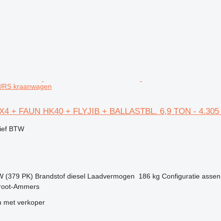
URS kraanwagen
8X4 + FAUN HK40 + FLYJIB + BALLASTBL. 6,9 TON - 4.30
ief BTW
W (379 PK)
Brandstof
diesel
Laadvermogen
186 kg
Configuratie assen
root-Ammers
 met verkoper