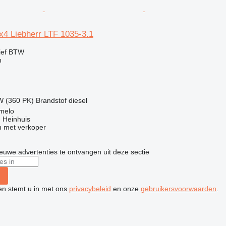
x4 Liebherr LTF 1035-3.1
ief BTW
n
W (360 PK)
Brandstof
diesel
lmelo
 Heinhuis
 met verkoper
nieuwe advertenties te ontvangen uit deze sectie
ken stemt u in met ons
privacybeleid
en onze
gebruikersvoorwaarden
.