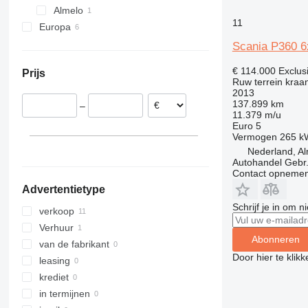
Almelo
11
Europa
Roemenië
Scania P360 6
Zwitserland
€ 114.000
Exclus
Prijs
Polen
Ruw terrein kraa
2013
Hongarije
137.899 km
–
11.379 m/u
Euro 5
Vermogen
265 k
Nederland, A
Autohandel Gebr.
Contact opnemen
Advertentietype
Schrijf je in om 
verkoop
Verhuur
Abonneren
van de fabrikant
Door hier te klik
leasing
krediet
in termijnen