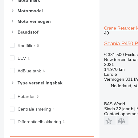
Motormerk
Motormodel
Motorvermogen
Crane Retarder N
Brandstof
49
Scania P450 P
Roetfilter
€ 331.500
Exclus
EEV
Ruw terrein kraa
2021
14.970 km
AdBlue tank
Euro 6
Vermogen
331 k
Type versnellingsbak
Nederland, V
Retarder
BAS World
Sinds
22
jaar bij
Centrale smering
Contact opnemen
Differentieelblokkering