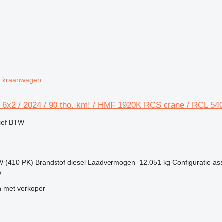
0 kraanwagen
 6x2 / 2024 / 90 tho. km! / HMF 1920K RCS crane / RCL 54
ief BTW
W (410 PK)
Brandstof
diesel
Laadvermogen
12.051 kg
Configuratie as
w
 met verkoper