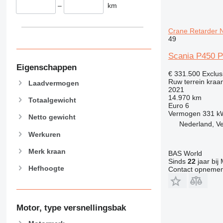
–
km
Crane Retarder N
49
Scania P450 P
Eigenschappen
€ 331.500
Exclus
Ruw terrein kraa
Laadvermogen
2021
14.970 km
Totaalgewicht
Euro 6
Vermogen
331 k
Netto gewicht
Nederland, V
Werkuren
Merk kraan
BAS World
Sinds
22
jaar bij
Hefhoogte
Contact opnemen
Motor, type versnellingsbak