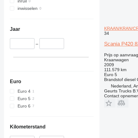
inruil
inwisselen
KRAAN/KRAN/CR
Jaar
34
Scania P420
–
Prijs op aanvraa
Kraanwagen
2009
111.579 km
Euro 5
Brandstof
diesel
Euro
Nederland, An
Geurts Trucks B.
Euro 4
Contact opnemen
Euro 5
Euro 6
Kilometerstand