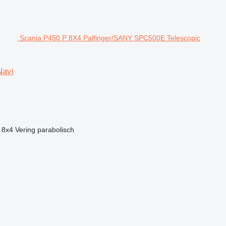
Scania P450 P 8X4 Palfinger/SANY SPC500E Telescopic
Navi
8x4
Vering
parabolisch