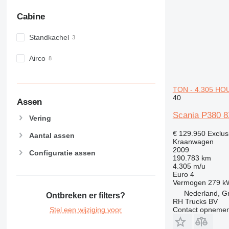
Cabine
Standkachel
Airco
TON - 4.305 HO
40
Assen
Scania P380 
Vering
€ 129.950
Exclus
Aantal assen
Kraanwagen
2009
Configuratie assen
190.783 km
4.305 m/u
Euro 4
Vermogen
279 k
Nederland, G
Ontbreken er filters?
RH Trucks BV
Stel een wijziging voor
Contact opnemen