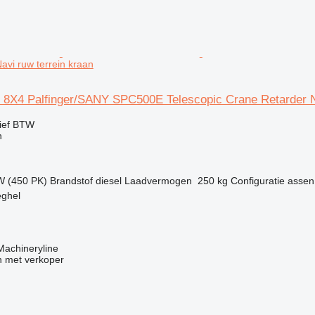
avi ruw terrein kraan
 8X4 Palfinger/SANY SPC500E Telescopic Crane Retarder 
ief BTW
n
W (450 PK)
Brandstof
diesel
Laadvermogen
250 kg
Configuratie assen
eghel
 Machineryline
 met verkoper