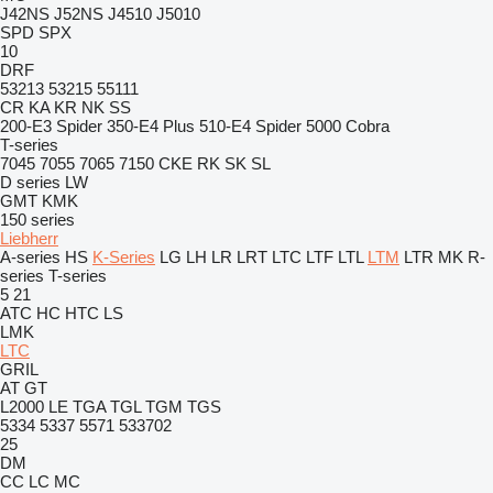
J42NS
J52NS
J4510
J5010
SPD
SPX
10
DRF
53213
53215
55111
CR
KA
KR
NK
SS
200-E3 Spider
350-E4 Plus
510-E4 Spider
5000 Cobra
T-series
7045
7055
7065
7150
CKE
RK
SK
SL
D series
LW
GMT
KMK
150 series
Liebherr
A-series
HS
K-Series
LG
LH
LR
LRT
LTC
LTF
LTL
LTM
LTR
MK
R-
series
T-series
5
21
ATC
HC
HTC
LS
LMK
LTC
GRIL
AT
GT
L2000
LE
TGA
TGL
TGM
TGS
5334
5337
5571
533702
25
DM
CC
LC
MC