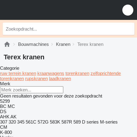
Bouwmachines
Kranen
Terex kranen
Terex kranen
Categorie
ruw terrein kranen
kraanwagens
torenkranen
zelfoprichtende
torenkranen
rupskranen
laadkranen
Merk
Geen resultaten gevonden voor deze zoekopdracht
5299
BC
MC
DS
AHK
AK
307
320
345
561C
572G
583K
587R
589
D series
M-series
CM
K-800