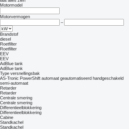
laat alles zien
Motormodel
Motorvermogen
–
Brandstof
diesel
Roetfilter
Roetfilter
EEV
EEV
AdBlue tank
AdBlue tank
Type versnellingsbak
AS-Tronic
PowerShift
automaat
geautomatiseerd handgeschakeld
semi-automaat
Retarder
Retarder
Centrale smering
Centrale smering
Differentieelblokkering
Differentieelblokkering
Cabine
Standkachel
Standkachel