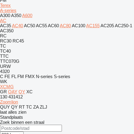
FM
Terex
A-series
A300
A350
A600
AC
AC35
AC40
AC50
AC55
AC60
AC80
AC100
AC155
AC205
AC250-1
AC350
RC
RC30
RC45
TC
TC40
TTC
TTC070G
URW
4320
C
FE
FL
FM
FMX
N-series
S-series
WK
XCMG
GR
QAY
QY
XC
130
431412
Zoomlion
QUY
QY
RT
TC
ZA
ZLJ
laat alles zien
Standplaats
Zoek binnen een straal