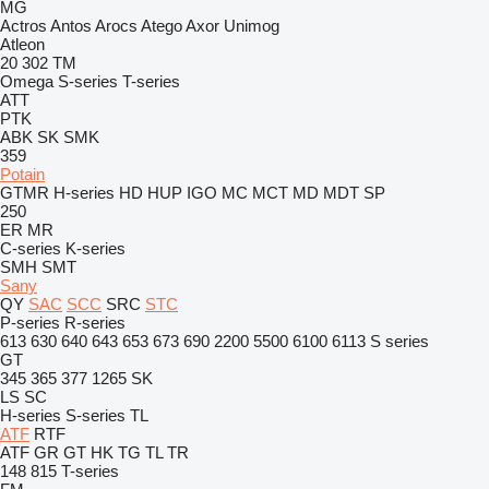
MG
Actros
Antos
Arocs
Atego
Axor
Unimog
Atleon
20
302
TM
Omega
S-series
T-series
ATT
PTK
ABK
SK
SMK
359
Potain
GTMR
H-series
HD
HUP
IGO
MC
MCT
MD
MDT
SP
250
ER
MR
C-series
K-series
SMH
SMT
Sany
QY
SAC
SCC
SRC
STC
P-series
R-series
613
630
640
643
653
673
690
2200
5500
6100
6113
S series
GT
345
365
377
1265
SK
LS
SC
H-series
S-series
TL
ATF
RTF
ATF
GR
GT
HK
TG
TL
TR
148
815
T-series