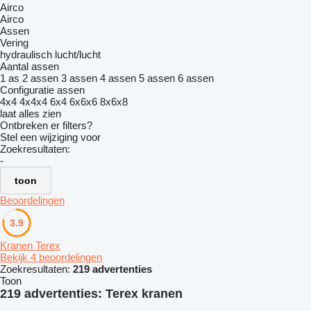
Airco
Airco
Assen
Vering
hydraulisch
lucht/lucht
Aantal assen
1 as
2 assen
3 assen
4 assen
5 assen
6 assen
Configuratie assen
4x4
4x4x4
6x4
6x6x6
8x6x8
laat alles zien
Ontbreken er filters?
Stel een wijziging voor
Zoekresultaten:
-
toon
Beoordelingen
3.9
Kranen Terex
Bekijk 4 beoordelingen
Zoekresultaten:
219 advertenties
Toon
219 advertenties:
Terex kranen