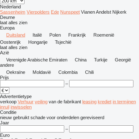
Nederland
Sassenheim
Vierpolders
Ede
Nunspeet
Vianen
Andelst
Nijkerk
Deurne
laat alles zien
Europa
Duitsland
Italië
Polen
Frankrijk
Roemenië
Oostenrijk
Hongarije
Tsjechië
laat alles zien
Azië
Verenigde Arabische Emiraten
China
Turkije
Georgië
andere
Oekraïne
Moldavië
Colombia
Chili
Prijs
–
Advertentietype
verkoop
Verhuur
veiling
van de fabrikant
leasing
krediet
in termijnen
inruil
inwisselen
Conditie
nieuw
gebruikt
schade
voor onderdelen
gereviseerd
Jaar
–
Euro