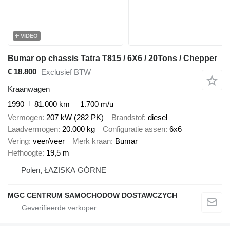
VIDEO
Bumar op chassis Tatra T815 / 6X6 / 20Tons / Chepper
€ 18.800
Exclusief BTW
Kraanwagen
1990
81.000 km
1.700 m/u
Vermogen
207 kW (282 PK)
Brandstof
diesel
Laadvermogen
20.000 kg
Configuratie assen
6x6
Vering
veer/veer
Merk kraan
Bumar
Hefhoogte
19,5 m
Polen, ŁAZISKA GÓRNE
MGC CENTRUM SAMOCHODOW DOSTAWCZYCH