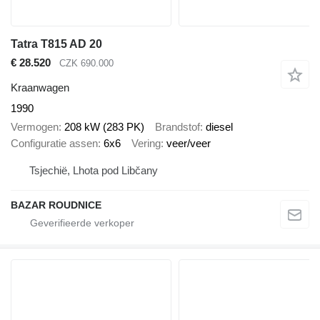
Tatra T815 AD 20
€ 28.520
CZK 690.000
Kraanwagen
1990
Vermogen
208 kW (283 PK)
Brandstof
diesel
Configuratie assen
6x6
Vering
veer/veer
Tsjechië, Lhota pod Libčany
BAZAR ROUDNICE