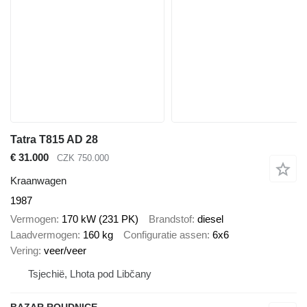
Tatra T815 AD 28
€ 31.000
CZK 750.000
Kraanwagen
1987
Vermogen
170 kW (231 PK)
Brandstof
diesel
Laadvermogen
160 kg
Configuratie assen
6x6
Vering
veer/veer
Tsjechië, Lhota pod Libčany
BAZAR ROUDNICE