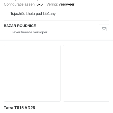
Configuratie assen
6x6
Vering
veer/veer
Tsjechië, Lhota pod Libčany
BAZAR ROUDNICE
Tatra T815 AD28