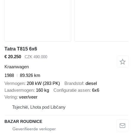
Tatra T815 6x6
€ 20.250
CZK 490.000
Kraanwagen
1988
89.926 km
Vermogen
208 kW (283 PK)
Brandstof
diesel
Laadvermogen
160 kg
Configuratie assen
6x6
Vering
veer/veer
Tsjechië, Lhota pod Libčany
BAZAR ROUDNICE