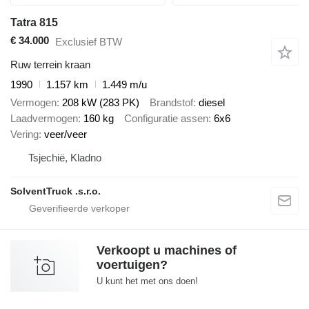
Tatra 815
€ 34.000
Exclusief BTW
Ruw terrein kraan
1990
1.157 km
1.449 m/u
Vermogen
208 kW (283 PK)
Brandstof
diesel
Laadvermogen
160 kg
Configuratie assen
6x6
Vering
veer/veer
Tsjechië, Kladno
SolventTruck .s.r.o.
Verkoopt u machines of
voertuigen?
U kunt het met ons doen!