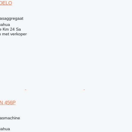
ODELO
g
lasaggregaat
uahua
e Km 24 Sa
 met verkoper
ON 456P
g
lasmachine
uahua