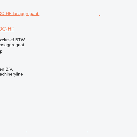
/DC-HF
xclusief BTW
lasaggregaat
rp
en B.V.
achineryline