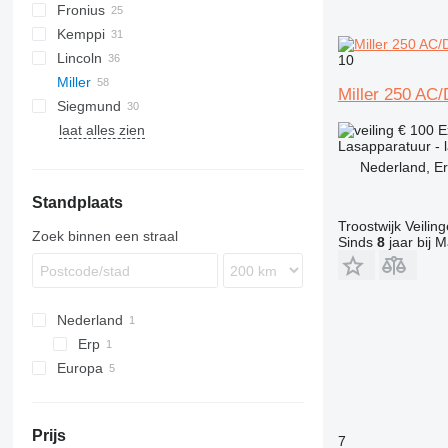
Fronius
LHF
Kemppi
ORIGO
XS
KR
Lincoln
Minarc
10
Miller
Miller 250 AC
Siegmund
Big Blue
TS
laat alles zien
Bobcat
Professional
TruLaser
Big Blue 400
€ 100
E
Lasapparatuur - 
Gold Star
Big Blue 500
Bobcat 225
Nederland, E
SRH
Bobcat 250
Gold Star 852
Standplaats
SRH 500
Troostwijk Veiling
Zoek binnen een straal
Sinds
8
jaar bij M
Nederland
Erp
Europa
Polen
Duitsland
Prijs
Frankrijk
7