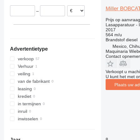
Miller BOBCA
–
Prijs op aanvraa
Lasapparatuur - 
2017
564 m/u
Brandstof
diesel
Mexico, Chih
Advertentietype
Maquinaria Wieb
Contact opnemen
verkoop
Verhuur
Verkoopt u machi
veiling
U kunt het met o
van de fabrikant
Plaats uw ad
leasing
krediet
in termijnen
inruil
inwisselen
8
Jaar