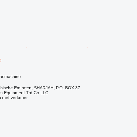
0
g
lasmachine
abische Emiraten, SHARJAH, P.O. BOX 37
em Equipment Trd Co LLC
 met verkoper