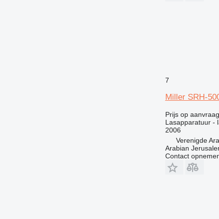
7
Miller SRH-50
Prijs op aanvraa
Lasapparatuur - 
2006
Verenigde Ar
Arabian Jerusal
Contact opnemen