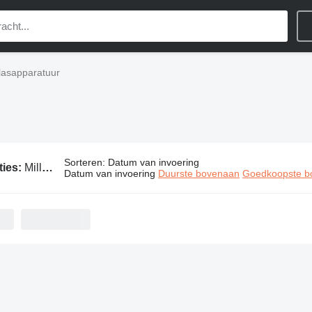
 lasapparatuur
Sorteren
:
Datum van invoering
ties:
Miller lasapparatuur
Datum van invoering
Duurste bovenaan
Goedkoopste b