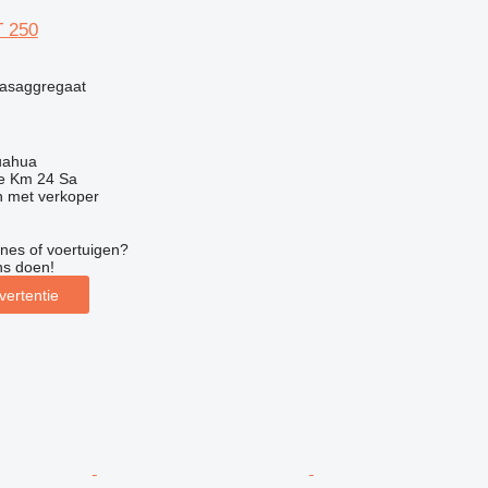
T 250
g
lasaggregaat
uahua
e Km 24 Sa
 met verkoper
nes of voertuigen?
ns doen!
vertentie