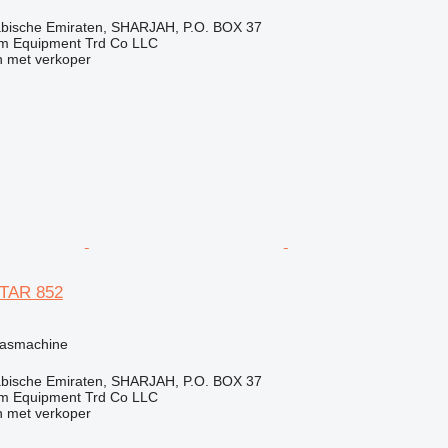
abische Emiraten, SHARJAH, P.O. BOX 37
em Equipment Trd Co LLC
 met verkoper
STAR 852
g
lasmachine
abische Emiraten, SHARJAH, P.O. BOX 37
em Equipment Trd Co LLC
 met verkoper