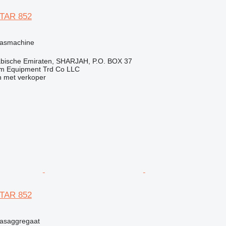
STAR 852
g
lasmachine
abische Emiraten, SHARJAH, P.O. BOX 37
em Equipment Trd Co LLC
 met verkoper
STAR 852
g
lasaggregaat