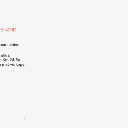
UE 400D
g
lasmachine
uahua
e Km 24 Sa
 met verkoper