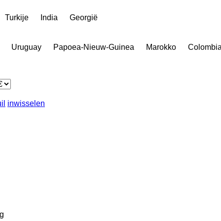
Turkije
India
Georgië
Uruguay
Papoea-Nieuw-Guinea
Marokko
Colombi
il
inwisselen
g