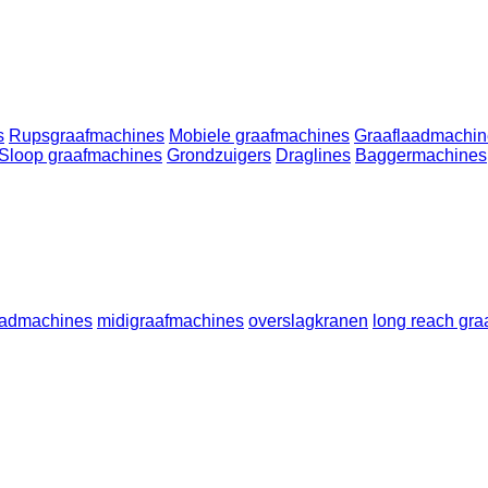
s
Rupsgraafmachines
Mobiele graafmachines
Graaflaadmachin
Sloop graafmachines
Grondzuigers
Draglines
Baggermachines
aadmachines
midigraafmachines
overslagkranen
long reach gr