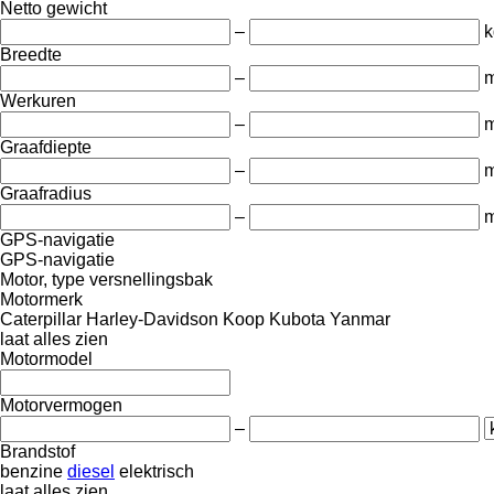
Netto gewicht
–
k
Breedte
–
Werkuren
–
m
Graafdiepte
–
Graafradius
–
GPS-navigatie
GPS-navigatie
Motor, type versnellingsbak
Motormerk
Caterpillar
Harley-Davidson
Koop
Kubota
Yanmar
laat alles zien
Motormodel
Motorvermogen
–
Brandstof
benzine
diesel
elektrisch
laat alles zien