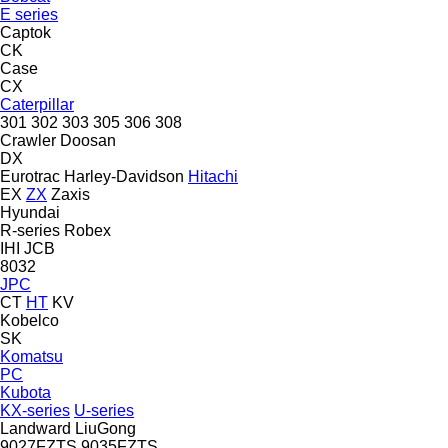
E series
Captok
CK
Case
CX
Caterpillar
301
302
303
305
306
308
Crawler
Doosan
DX
Eurotrac
Harley-Davidson
Hitachi
EX
ZX
Zaxis
Hyundai
R-series
Robex
IHI
JCB
8032
JPC
CT
HT
KV
Kobelco
SK
Komatsu
PC
Kubota
KX-series
U-series
Landward
LiuGong
9027FZTS
9035FZTS