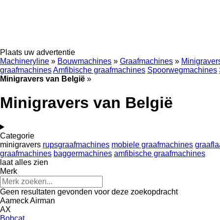
Plaats uw advertentie
Machineryline
»
Bouwmachines
»
Graafmachines
»
Minigraver
graafmachines
Amfibische graafmachines
Spoorwegmachines
Minigravers van België
»
Minigravers van België
Categorie
minigravers
rupsgraafmachines
mobiele graafmachines
graafl
graafmachines
baggermachines
amfibische graafmachines
laat alles zien
Merk
Geen resultaten gevonden voor deze zoekopdracht
Aameck
Airman
AX
Bobcat