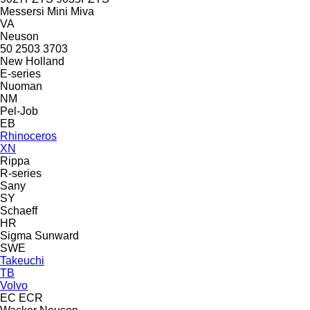
Messersi
Mini
Miva
VA
Neuson
50
2503
3703
New Holland
E-series
Nuoman
NM
Pel-Job
EB
Rhinoceros
XN
Rippa
R-series
Sany
SY
Schaeff
HR
Sigma
Sunward
SWE
Takeuchi
TB
Volvo
EC
ECR