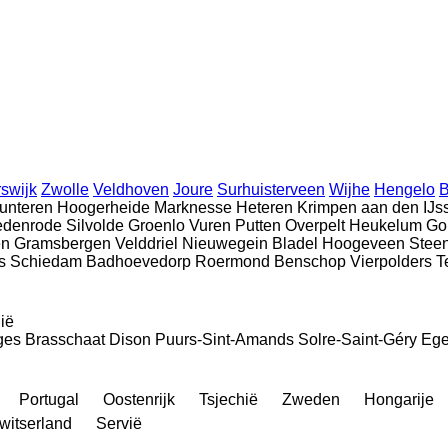
swijk
Zwolle
Veldhoven
Joure
Surhuisterveen
Wijhe
Hengelo
B
unteren
Hoogerheide
Marknesse
Heteren
Krimpen aan den IJs
edenrode
Silvolde
Groenlo
Vuren
Putten
Overpelt
Heukelum
Go
en
Gramsbergen
Velddriel
Nieuwegein
Bladel
Hoogeveen
Steen
s
Schiedam
Badhoevedorp
Roermond
Benschop
Vierpolders
T
ië
ges
Brasschaat
Dison
Puurs-Sint-Amands
Solre-Saint-Géry
Eg
Portugal
Oostenrijk
Tsjechië
Zweden
Hongarije
witserland
Servië