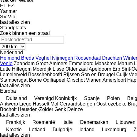
Wacker Neuson
ET
EZ
Yanmar
SV
Vio
laat alles zien
Standplaats
Zoek binnen een straal
Nederland
Helmond
Breda
Veghel
Nijmegen
Roosendaal
Drachten
Winter
Venlo
Zaandam
Groot-Ammers
Emmeloord
Maasbree
Marum
L
Lutte
Hillegom
Moerdijk
Lisse
Oldenzaal
Apeldoorn
Erp
Sint-O
Lemelerveld
Bosschenhoofd
Rijssen
Son en Breugel
Cuijk
Ve
Stampersgat
Borne
Odiliapeel
Oirschot
Vianen
Amersfoort
Hap
laat alles zien
Europa
Duitsland
Verenigd Koninkrijk
Spanje
Polen
Belg
Antwerp
Liege
Hasselt
Mol
Geraardsbergen
Oostrozebeke
Bru
Bocholt
Heusden-Zolder
Genk
Deinze
laat alles zien
Frankrijk
Roemenië
Italië
Denemarken
Litouwen
Kroatië
Letland
Bulgarije
Ierland
Luxemburg
Z
laat alles zien