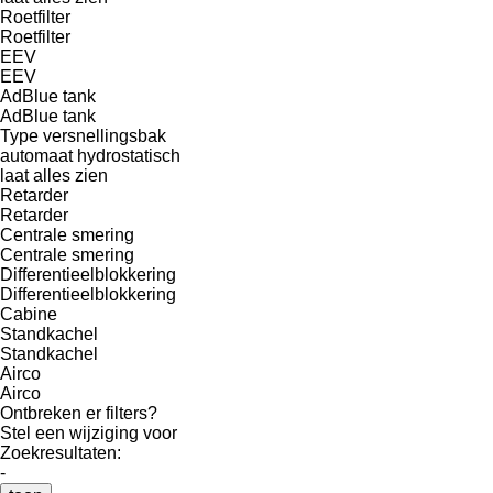
Roetfilter
Roetfilter
EEV
EEV
AdBlue tank
AdBlue tank
Type versnellingsbak
automaat
hydrostatisch
laat alles zien
Retarder
Retarder
Centrale smering
Centrale smering
Differentieelblokkering
Differentieelblokkering
Cabine
Standkachel
Standkachel
Airco
Airco
Ontbreken er filters?
Stel een wijziging voor
Zoekresultaten:
-