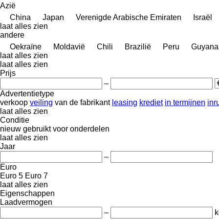
Azië
China
Japan
Verenigde Arabische Emiraten
Israël
laat alles zien
andere
Oekraïne
Moldavië
Chili
Brazilië
Peru
Guyana
laat alles zien
laat alles zien
Prijs
–
Advertentietype
verkoop
veiling
van de fabrikant
leasing
krediet
in termijnen
inru
laat alles zien
Conditie
nieuw
gebruikt
voor onderdelen
laat alles zien
Jaar
–
Euro
Euro 5
Euro 7
laat alles zien
Eigenschappen
Laadvermogen
–
k