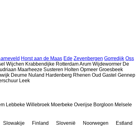
arneveld
Horst aan de Maas
Ede
Zevenbergen
Gorredijk
Oss
sel
Wijchen
Krabbendijke
Rotterdam
Arum
Wijdewormer
De
udriaan
Maarheeze
Susteren
Holten
Opmeer
Groesbeek
wijk
Deurne
Nuland
Hardenberg
Rhenen
Oud Gastel
Gennep
erschuur
Leek
em
Lebbeke
Willebroek
Moerbeke
Overijse
Borgloon
Melsele
Slowakije
Finland
Slovenië
Noorwegen
Estland