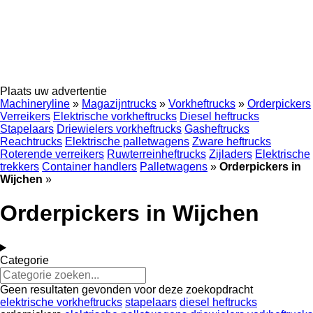
Plaats uw advertentie
Machineryline
»
Magazijntrucks
»
Vorkheftrucks
»
Orderpickers
Verreikers
Elektrische vorkheftrucks
Diesel heftrucks
Stapelaars
Driewielers vorkheftrucks
Gasheftrucks
Reachtrucks
Elektrische palletwagens
Zware heftrucks
Roterende verreikers
Ruwterreinheftrucks
Zijladers
Elektrische
trekkers
Container handlers
Palletwagens
»
Orderpickers in
Wijchen
»
Orderpickers in Wijchen
Categorie
Geen resultaten gevonden voor deze zoekopdracht
elektrische vorkheftrucks
stapelaars
diesel heftrucks