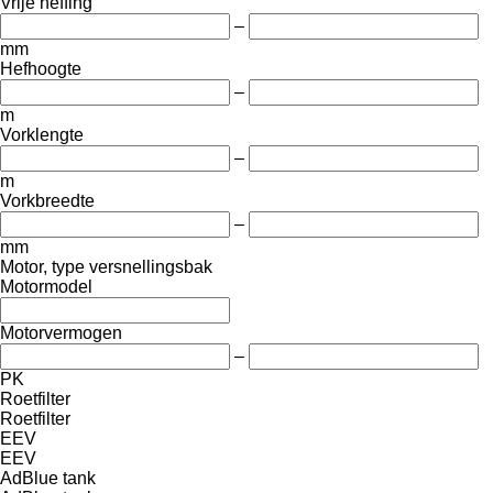
Vrije heffing
–
mm
Hefhoogte
–
m
Vorklengte
–
m
Vorkbreedte
–
mm
Motor, type versnellingsbak
Motormodel
Motorvermogen
–
PK
Roetfilter
Roetfilter
EEV
EEV
AdBlue tank