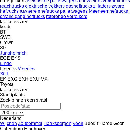
orderpickers
elektrische palletwagens
driewielers vorkheftrucks
reachtrucks
elektrische trekkers
gasheftrucks
zijladers
zware
heftrucks
ruwterreinheftrucks
palletwagens
Meeneemheftrucks
smalle gang heftrucks
roterende verreikers
laat alles zien
Merk
BT
SWE
Crown
SP
Jungheinrich
ECE
EKS
Linde
L-series
V-series
Still
EK
EXG
EXH
EXU
MX
Toyota
laat alles zien
Standplaats
Zoek binnen een straal
Nederland
Wijchen
Zaltbommel
Haaksbergen
Veen
Beek
't Harde
Goor
Culemborg
Eindhoven