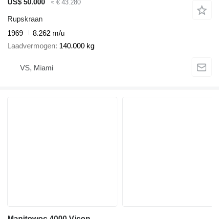
US$ 50.000
≈ € 43.280
Rupskraan
1969
8.262 m/u
Laadvermogen
140.000 kg
VS, Miami
Manitowoc 4000 Vicon