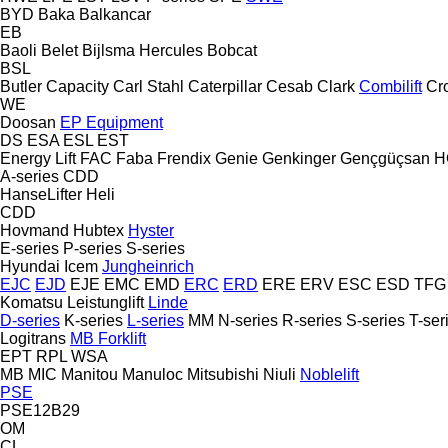
BYD
Baka
Balkancar
EB
Baoli
Belet
Bijlsma Hercules
Bobcat
BSL
Butler
Capacity
Carl Stahl
Caterpillar
Cesab
Clark
Combilift
Cr
WE
Doosan
EP Equipment
DS
ESA
ESL
EST
Energy Lift
FAC
Faba
Frendix
Genie
Genkinger
Gençgüçsan
H
A-series
CDD
HanseLifter
Heli
CDD
Hovmand
Hubtex
Hyster
E-series
P-series
S-series
Hyundai
Icem
Jungheinrich
EJC
EJD
EJE
EMC
EMD
ERC
ERD
ERE
ERV
ESC
ESD
TFG
Komatsu
Leistunglift
Linde
D-series
K-series
L-series
MM
N-series
R-series
S-series
T-ser
Logitrans
MB Forklift
EPT
RPL
WSA
MB
MIC
Manitou
Manuloc
Mitsubishi
Niuli
Noblelift
PSE
PSE12B29
OM
CL