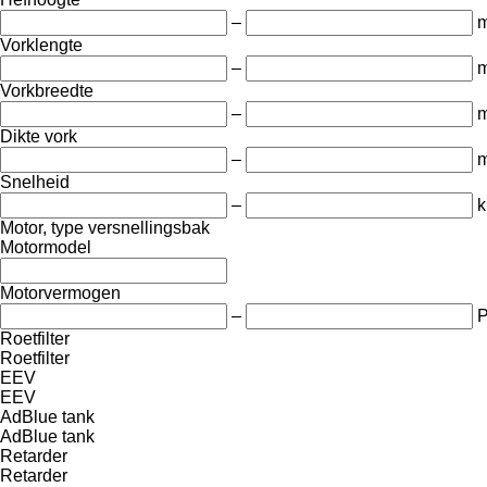
–
Vorklengte
–
Vorkbreedte
–
Dikte vork
–
Snelheid
–
k
Motor, type versnellingsbak
Motormodel
Motorvermogen
–
Roetfilter
Roetfilter
EEV
EEV
AdBlue tank
AdBlue tank
Retarder
Retarder