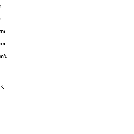
m
m
mm
mm
m/u
PK