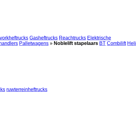
vorkheftrucks
Gasheftrucks
Reachtrucks
Elektrische
handlers
Palletwagens
»
Noblelift stapelaars
BT
Combilift
Heli
cks
ruwterreinheftrucks