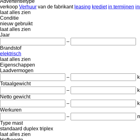
Advertentietype
verkoop
Verhuur
van de fabrikant
leasing
krediet
in termijnen
in
laat alles zien
Conditie
nieuw
gebruikt
laat alles zien
Jaar
–
Brandstof
elektrisch
laat alles zien
Eigenschappen
Laadvermogen
–
k
Totaalgewicht
–
k
Netto gewicht
–
k
Werkuren
–
m
Type mast
standaard
duplex
triplex
laat alles zien
Hefhoogte