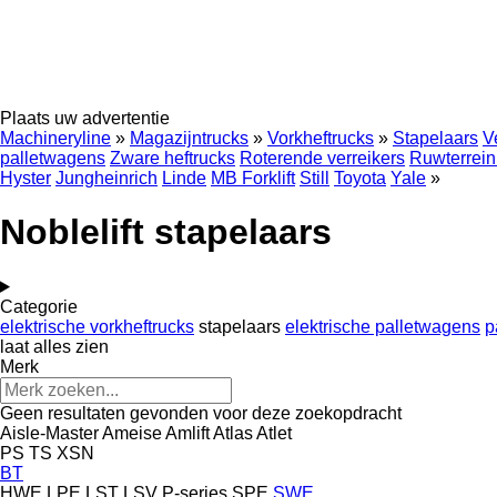
Plaats uw advertentie
Machineryline
»
Magazijntrucks
»
Vorkheftrucks
»
Stapelaars
V
palletwagens
Zware heftrucks
Roterende verreikers
Ruwterrein
Hyster
Jungheinrich
Linde
MB Forklift
Still
Toyota
Yale
»
Noblelift stapelaars
Categorie
elektrische vorkheftrucks
stapelaars
elektrische palletwagens
p
laat alles zien
Merk
Geen resultaten gevonden voor deze zoekopdracht
Aisle-Master
Ameise
Amlift
Atlas
Atlet
PS
TS
XSN
BT
HWE
LPE
LST
LSV
P-series
SPE
SWE