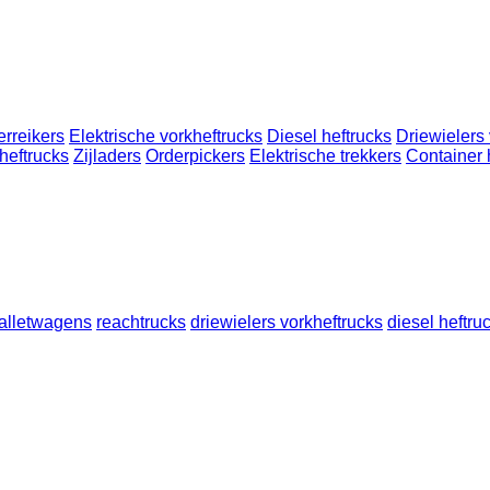
erreikers
Elektrische vorkheftrucks
Diesel heftrucks
Driewielers 
heftrucks
Zijladers
Orderpickers
Elektrische trekkers
Container 
alletwagens
reachtrucks
driewielers vorkheftrucks
diesel heftru