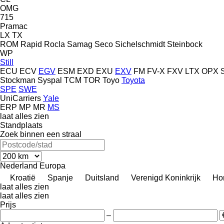
OMG
715
Pramac
LX
TX
ROM
Rapid
Rocla
Samag
Seco
Sichelschmidt
Steinbock
WP
Still
ECU
ECV
EGV
ESM
EXD
EXU
EXV
FM
FV-X
FXV
LTX
OPX
Stockman
Syspal
TCM
TOR
Toyo
Toyota
SPE
SWE
UniCarriers
Yale
ERP
MP
MR
MS
laat alles zien
Standplaats
Zoek binnen een straal
Nederland
Europa
Kroatië
Spanje
Duitsland
Verenigd Koninkrijk
Ho
laat alles zien
laat alles zien
Prijs
–