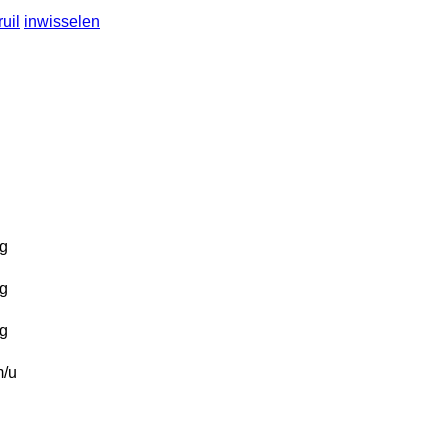
ruil
inwisselen
g
g
g
/u