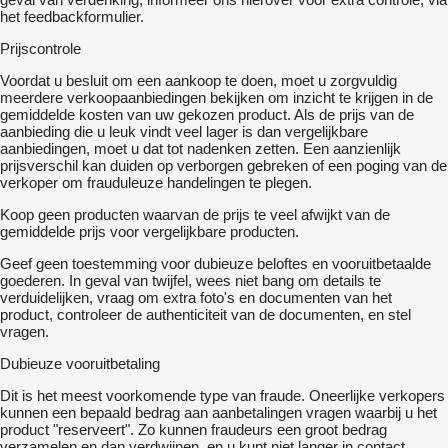
het feedbackformulier.
Prijscontrole
Voordat u besluit om een ​​aankoop te doen, moet u zorgvuldig
meerdere verkoopaanbiedingen bekijken om inzicht te krijgen in de
gemiddelde kosten van uw gekozen product. Als de prijs van de
aanbieding die u leuk vindt veel lager is dan vergelijkbare
aanbiedingen, moet u dat tot nadenken zetten. Een aanzienlijk
prijsverschil kan duiden op verborgen gebreken of een poging van de
verkoper om frauduleuze handelingen te plegen.
Koop geen producten waarvan de prijs te veel afwijkt van de
gemiddelde prijs voor vergelijkbare producten.
Geef geen toestemming voor dubieuze beloftes en vooruitbetaalde
goederen. In geval van twijfel, wees niet bang om details te
verduidelijken, vraag om extra foto's en documenten van het
product, controleer de authenticiteit van de documenten, en stel
vragen.
Dubieuze vooruitbetaling
Dit is het meest voorkomende type van fraude. Oneerlijke verkopers
kunnen een bepaald bedrag aan aanbetalingen vragen waarbij u het
product "reserveert". Zo kunnen fraudeurs een groot bedrag
verzamelen en dan verdwijnen, en u kunt niet langer in contact