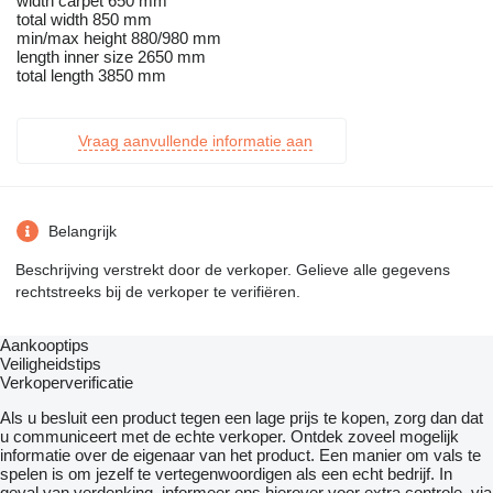
width carpet 650 mm
total width 850 mm
min/max height 880/980 mm
length inner size 2650 mm
total length 3850 mm
Vraag aanvullende informatie aan
Belangrijk
Beschrijving verstrekt door de verkoper. Gelieve alle gegevens
rechtstreeks bij de verkoper te verifiëren.
Aankooptips
Veiligheidstips
Verkoperverificatie
Als u besluit een product tegen een lage prijs te kopen, zorg dan dat
u communiceert met de echte verkoper. Ontdek zoveel mogelijk
informatie over de eigenaar van het product. Een manier om vals te
spelen is om jezelf te vertegenwoordigen als een echt bedrijf. In
geval van verdenking, informeer ons hierover voor extra controle, via