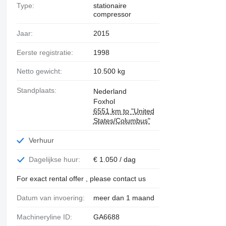
Type:
stationaire
compressor
Jaar:
2015
Eerste registratie:
1998
Netto gewicht:
10.500 kg
Standplaats:
Nederland
Foxhol
6551 km to "United
States/Columbus"
Verhuur
Dagelijkse huur:
€ 1.050 / dag
For exact rental offer , please contact us
Datum van invoering:
meer dan 1 maand
Machineryline ID:
GA6688