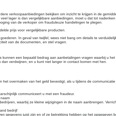
rdere verkoopaanbiedingen bekijken om inzicht te krijgen in de gemidd
t veel lager is dan vergelijkbare aanbiedingen, moet u dat tot nadenken
 poging van de verkoper om frauduleuze handelingen te plegen.
elde prijs voor vergelijkbare producten.
oederen. In geval van twijfel, wees niet bang om details te verduideli
citeit van de documenten, en stel vragen.
rs kunnen een bepaald bedrag aan aanbetalingen vragen waarbij u het
 dan verdwijnen, en u kunt niet langer in contact komen met hen.
 het overmaken van het geld bevestigt, als u tijdens de communicatie
arschijnlijk communiceert u met een fraudeur.
e naam
drijven, waarbij ze kleine wijzigingen in de naam aanbrengen. Verrich
and bedrijf
en gegevens juist zijn en of ze betrekking hebben op het opgegeven be