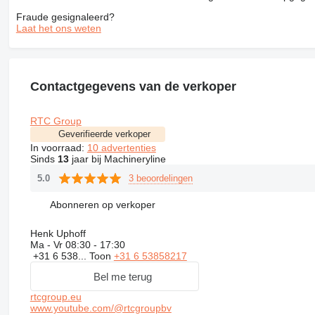
Fraude gesignaleerd?
Laat het ons weten
Contactgegevens van de verkoper
RTC Group
Geverifieerde verkoper
In voorraad:
10 advertenties
Sinds
13
jaar bij Machineryline
3 beoordelingen
5.0
Abonneren op verkoper
Henk Uphoff
Ma - Vr
08:30 - 17:30
+31 6 538...
Toon
+31 6 53858217
Bel me terug
rtcgroup.eu
www.youtube.com/@rtcgroupbv