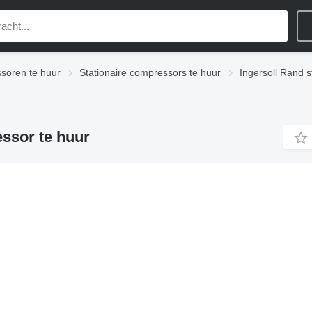
soren te huur
Stationaire compressors te huur
Ingersoll Rand s
essor te huur