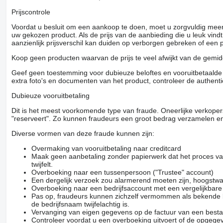
Prijscontrole
Voordat u besluit om een ​​aankoop te doen, moet u zorgvuldig mee
uw gekozen product. Als de prijs van de aanbieding die u leuk vind
aanzienlijk prijsverschil kan duiden op verborgen gebreken of een
Koop geen producten waarvan de prijs te veel afwijkt van de gemidd
Geef geen toestemming voor dubieuze beloftes en vooruitbetaalde g
extra foto's en documenten van het product, controleer de authenti
Dubieuze vooruitbetaling
Dit is het meest voorkomende type van fraude. Oneerlijke verkope
"reserveert". Zo kunnen fraudeurs een groot bedrag verzamelen en
Diverse vormen van deze fraude kunnen zijn:
Overmaking van vooruitbetaling naar creditcard
Maak geen aanbetaling zonder papierwerk dat het proces van
twijfelt.
Overboeking naar een tussenpersoon ("Trustee" account)
Een dergelijk verzoek zou alarmerend moeten zijn, hoogstwa
Overboeking naar een bedrijfsaccount met een vergelijkbar
Pas op, fraudeurs kunnen zichzelf vermommen als bekende be
de bedrijfsnaam twijfelachtig is.
Vervanging van eigen gegevens op de factuur van een besta
Controleer voordat u een overboeking uitvoert of de opgegev