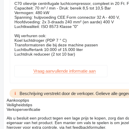
C70 olievrije centrifugale luchtcompressor, compleet in 20 Ft.
Capaciteit: 70 m³ / min - Druk: bereik 8,5 tot 10,5 Bar
Vermogen: 480 kW
Spanning: hulpvoeding CEE Form connector 32 A - 400 V,
Hoofdvoeding: 2x 3-draads 240 mm² (en aarde) 400 V
Luchtkwaliteit: ISO 8573 Klasse "0"
Wij verhuren ook:
Koel luchtdroger (PDP 7 ° C)
Transformatoren die bij deze machine passen
Luchtbuffertank 10.000 of 15.000 liter
Luchtdruk reduceer (2 tot 10 bar)
Vraag aanvullende informatie aan
Beschrijving verstrekt door de verkoper. Gelieve alle gegev
Aankooptips
Veiligheidstips
Verkoperverificatie
Als u besluit een product tegen een lage prijs te kopen, zorg dan 
eigenaar van het product. Een manier om vals te spelen is om jezel
hierover voor extra controle, via het feedbackformulier.