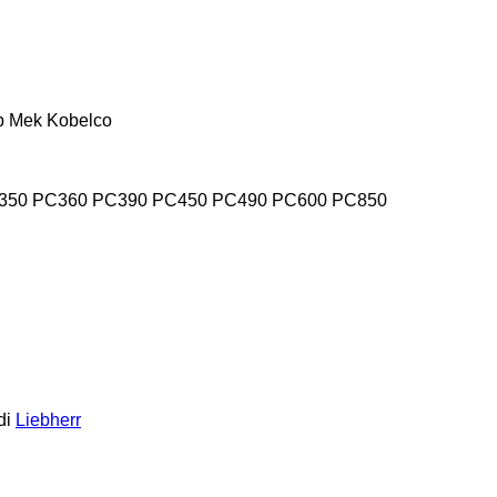
p Mek
Kobelco
350
PC360
PC390
PC450
PC490
PC600
PC850
di
Liebherr