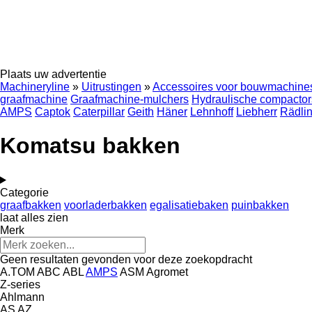
Plaats uw advertentie
Machineryline
»
Uitrustingen
»
Accessoires voor bouwmachine
graafmachine
Graafmachine-mulchers
Hydraulische compactor
AMPS
Captok
Caterpillar
Geith
Häner
Lehnhoff
Liebherr
Rädli
Komatsu bakken
Categorie
graafbakken
voorladerbakken
egalisatiebaken
puinbakken
laat alles zien
Merk
Geen resultaten gevonden voor deze zoekopdracht
A.TOM
ABC
ABL
AMPS
ASM
Agromet
Z-series
Ahlmann
AS
AZ