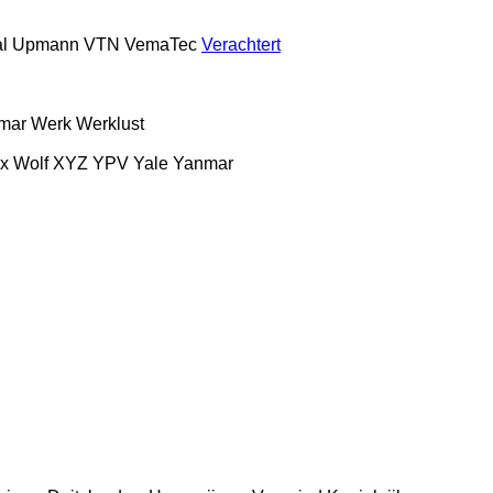
l
Upmann
VTN
VemaTec
Verachtert
mar
Werk
Werklust
x
Wolf
XYZ
YPV
Yale
Yanmar