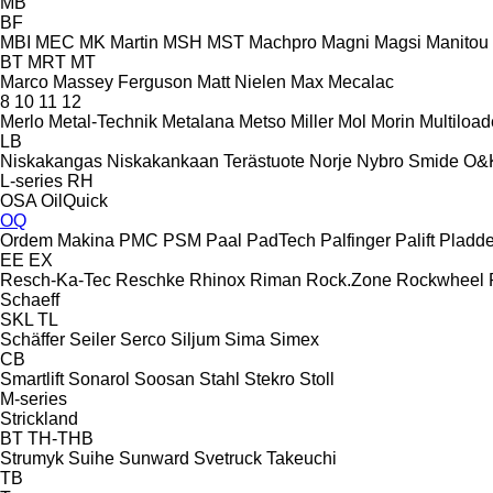
MB
BF
MBI
MEC
MK Martin
MSH
MST
Machpro
Magni
Magsi
Manitou
BT
MRT
MT
Marco
Massey Ferguson
Matt Nielen
Max
Mecalac
8
10
11
12
Merlo
Metal-Technik
Metalana
Metso
Miller
Mol
Morin
Multiload
LB
Niskakangas
Niskakankaan Terästuote
Norje
Nybro Smide
O&
L-series
RH
OSA
OilQuick
OQ
Ordem Makina
PMC
PSM
Paal
PadTech
Palfinger Palift
Pladde
EE
EX
Resch-Ka-Tec
Reschke
Rhinox
Riman
Rock.Zone
Rockwheel
Schaeff
SKL
TL
Schäffer
Seiler
Serco
Siljum
Sima
Simex
CB
Smartlift
Sonarol
Soosan
Stahl
Stekro
Stoll
M-series
Strickland
BT
TH-THB
Strumyk
Suihe
Sunward
Svetruck
Takeuchi
TB