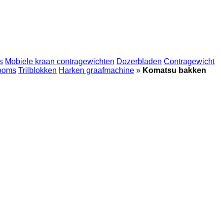
s
Mobiele kraan contragewichten
Dozerbladen
Contragewicht
booms
Trilblokken
Harken graafmachine
»
Komatsu bakken