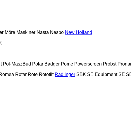
er
Möre Maskiner
Nasta
Nesbo
New Holland
K
t
Pol-MaszBud
Polar Badger
Pome
Powerscreen
Probst
Prona
Romea
Rotar
Rote
Rototilt
Rädlinger
SBK
SE Equipment
SE
S