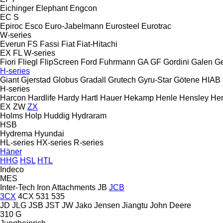
Eichinger
Elephant
Engcon
EC
S
Epiroc
Esco
Euro-Jabelmann
Eurosteel
Eurotrac
W-series
Everun
FS
Fassi
Fiat
Fiat-Hitachi
EX
FL
W-series
Fiori
Fliegl
FlipScreen
Ford
Fuhrmann
GA
GF Gordini
Galen
Ge
H-series
Giant
Gjerstad
Globus
Gradall
Grutech
Gyru-Star
Götene
HIAB
H-series
Harcon
Hardlife
Hardy
Hartl
Hauer
Hekamp
Henle
Hensley
Her
EX
ZW
ZX
Holms
Holp
Huddig
Hydraram
HSB
Hydrema
Hyundai
HL-series
HX-series
R-series
Häner
HHG
HSL
HTL
Indeco
MES
Inter-Tech
Iron Attachments
JB
JCB
3CX
4CX
531
535
JD
JLG
JSB
JST
JW
Jako
Jensen
Jiangtu
John Deere
310 G