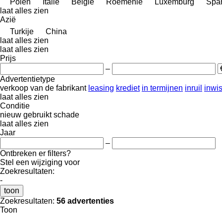
Polen
Italië
België
Roemenië
Luxemburg
Spa
laat alles zien
Azië
Turkije
China
laat alles zien
laat alles zien
Prijs
–
Advertentietype
verkoop
van de fabrikant
leasing
krediet
in termijnen
inruil
inwi
laat alles zien
Conditie
nieuw
gebruikt
schade
laat alles zien
Jaar
–
Ontbreken er filters?
Stel een wijziging voor
Zoekresultaten:
-
toon
Zoekresultaten:
56 advertenties
Toon