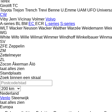
Terex
Girolift
TC
Toyota
Trejon
Trench
Trevi Benne
U.Emme
UAM
UFO
Universa
CW
Viby Jern
Vicinay
Volmer
Volvo
A-series
BL
BM
EC
ECR
L-series
S-series
WLT
Wacker Neuson
Wacker
Walther
Warzée
Weidemann
Wei
WG
White
Wifo
Wille
Wilmat
Wimmer
Windhoff
Winkelbauer
Winma
SV
ZFE
Zeppelin
ZM
Zettelmeyer
ZL
Zocon
Åkerman
Ålö
laat alles zien
Standplaats
Zoek binnen een straal
Nederland
Venlo
Steenwijk
laat alles zien
Europa