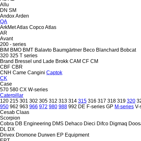
Allu
DN
SM
Andox
Arden
QA
ArkMet
Atlas Copco
Atlas
AR
Avant
200 - series
BIM
BMO
BMT
Balavto
Baumgärtner
Beco
Blanchard
Bobcat
320
325
T series
Brand
Bressel und Lade
Brokk
CAM
CF
CM
CBF
CBR
CNH
Came
Cangini
Captok
CK
Case
570
580
CX
W-series
Caterpillar
120
215
301
302
305
312
313
314
315
316
317
318
319
320
3
950
962
963
966
972
980
988
992
DE
F-series
GP
M-series
V-
Cesab
Claas
Scorpion
Cobra
DB Engineering
DMS
Dehaco
Dieci
Difco
Digmaq
Doos
DL
DX
Drivex
Dromone
Durwen
EP Equipment
EPT