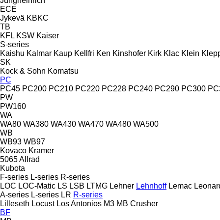
Jungheinrich
ECE
Jykevä
KBKC
TB
KFL
KSW
Kaiser
S-series
Kaishu
Kalmar
Kaup
Kellfri
Ken
Kinshofer
Kirk
Klac
Klein
Klep
SK
Kock & Sohn
Komatsu
PC
PC45
PC200
PC210
PC220
PC228
PC240
PC290
PC300
PC
PW
PW160
WA
WA80
WA380
WA430
WA470
WA480
WA500
WB
WB93
WB97
Kovaco
Kramer
5065
Allrad
Kubota
F-series
L-series
R-series
LOC
LOC-Matic
LS
LSB
LTMG
Lehner
Lehnhoff
Lemac
Leonar
A-series
L-series
LR
R-series
Lilleseth
Locust
Los Antonios
M3
MB Crusher
BF