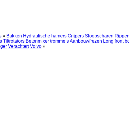
s
»
Bakken
Hydraulische hamers
Grijpers
Sloopscharen
Ripper
s
Tiltrotators
Betonmixer trommels
Aanbouwfrezen
Long front 
nger
Verachtert
Volvo
»