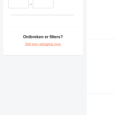
F-series
–
GP
M-series
V-series
Ontbreken er filters?
Stel een wijziging voor