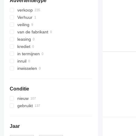
Advertentietype
428
432
verkoop
434
Verhuur
438
veiling
444
van de fabrikant
906
leasing
908
krediet
924
in termijnen
930
inruil
938
inwisselen
950
962
963
Conditie
966
nieuw
972
gebruikt
980
988
992
Jaar
DE