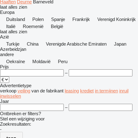
Haaften
Deurne
Barneveld
laat alles zien
Europa
Duitsland
Polen
Spanje
Frankrijk
Verenigd Koninkrijk
Italië
Roemenië
België
laat alles zien
Azië
Turkije
China
Verenigde Arabische Emiraten
Japan
Azerbeidzjan
andere
Oekraïne
Moldavië
Peru
Prijs
–
Advertentietype
verkoop
veiling
van de fabrikant
leasing
krediet
in termijnen
inruil
inwisselen
Jaar
–
Ontbreken er filters?
Stel een wijziging voor
Zoekresultaten:
-