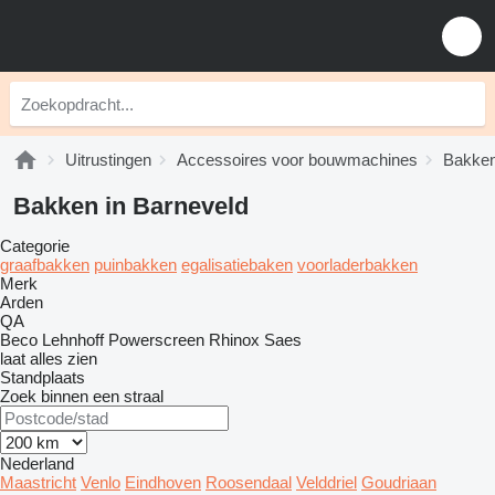
Uitrustingen
Accessoires voor bouwmachines
Bakke
Bakken in Barneveld
Categorie
graafbakken
puinbakken
egalisatiebaken
voorladerbakken
Merk
Arden
QA
Beco
Lehnhoff
Powerscreen
Rhinox
Saes
laat alles zien
Standplaats
Zoek binnen een straal
Nederland
Maastricht
Venlo
Eindhoven
Roosendaal
Velddriel
Goudriaan