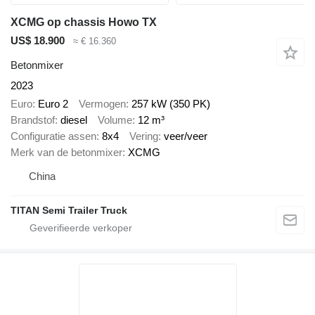
XCMG op chassis Howo TX
US$ 18.900
≈ € 16.360
Betonmixer
2023
Euro
Euro 2
Vermogen
257 kW (350 PK)
Brandstof
diesel
Volume
12 m³
Configuratie assen
8x4
Vering
veer/veer
Merk van de betonmixer
XCMG
China
TITAN Semi Trailer Truck