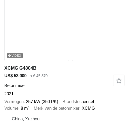
VIDEO
XCMG G4804B
US$ 53.000
≈ € 45.870
Betonmixer
2021
Vermogen
257 kW (350 PK)
Brandstof
diesel
Volume
8 m³
Merk van de betonmixer
XCMG
China, Xuzhou