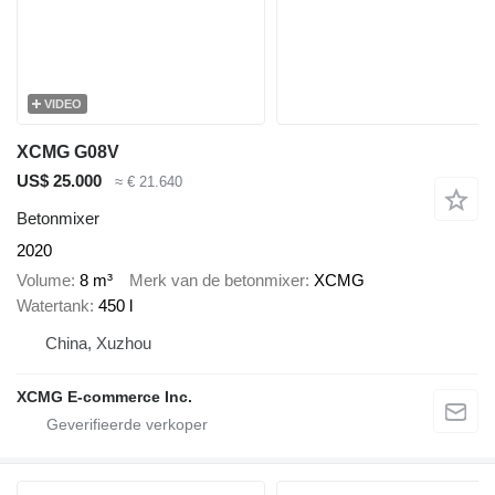
VIDEO
XCMG G08V
US$ 25.000
≈ € 21.640
Betonmixer
2020
Volume
8 m³
Merk van de betonmixer
XCMG
Watertank
450 l
China, Xuzhou
XCMG E-commerce Inc.