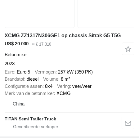
XCMG ZZ1317N306GE1 op chassis Sitrak G5 T5G
US$ 20.000
≈ € 17.310
Betonmixer
2023
Euro
Euro 5
Vermogen
257 kW (350 PK)
Brandstof
diesel
Volume
8 m³
Configuratie assen
8x4
Vering
veer/veer
Merk van de betonmixer
XCMG
China
TITAN Semi Trailer Truck