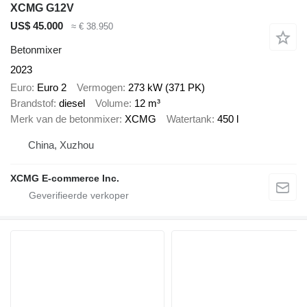
XCMG G12V
US$ 45.000
≈ € 38.950
Betonmixer
2023
Euro
Euro 2
Vermogen
273 kW (371 PK)
Brandstof
diesel
Volume
12 m³
Merk van de betonmixer
XCMG
Watertank
450 l
China, Xuzhou
XCMG E-commerce Inc.