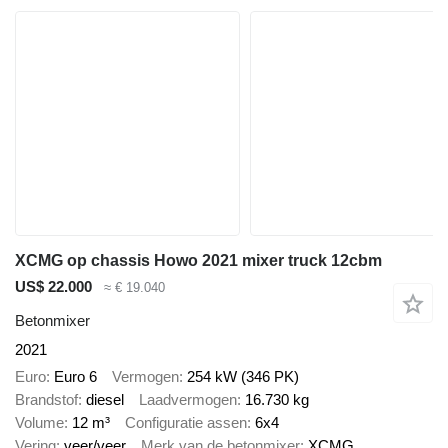
XCMG op chassis Howo 2021 mixer truck 12cbm
US$ 22.000
≈ € 19.040
Betonmixer
2021
Euro
Euro 6
Vermogen
254 kW (346 PK)
Brandstof
diesel
Laadvermogen
16.730 kg
Volume
12 m³
Configuratie assen
6x4
Vering
veer/veer
Merk van de betonmixer
XCMG