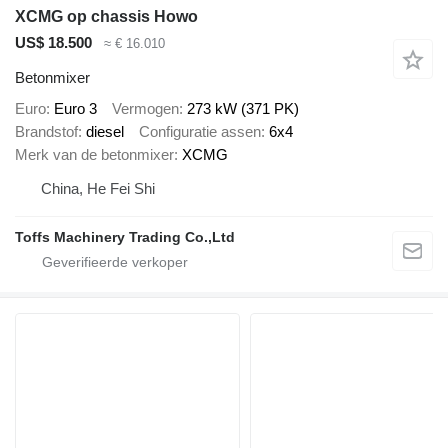
XCMG op chassis Howo
US$ 18.500
≈ € 16.010
Betonmixer
Euro
Euro 3
Vermogen
273 kW (371 PK)
Brandstof
diesel
Configuratie assen
6x4
Merk van de betonmixer
XCMG
China, He Fei Shi
Toffs Machinery Trading Co.,Ltd