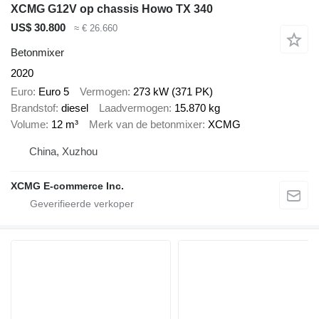
XCMG G12V op chassis Howo TX 340
US$ 30.800
≈ € 26.660
Betonmixer
2020
Euro
Euro 5
Vermogen
273 kW (371 PK)
Brandstof
diesel
Laadvermogen
15.870 kg
Volume
12 m³
Merk van de betonmixer
XCMG
China, Xuzhou
XCMG E-commerce Inc.