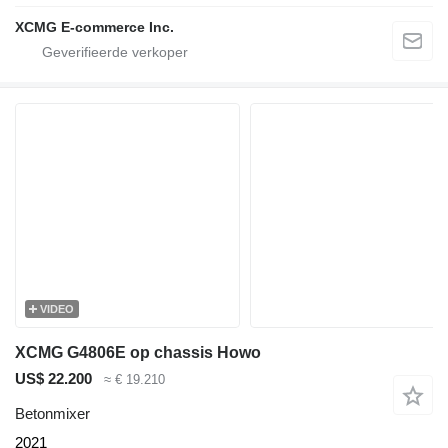
XCMG E-commerce Inc.
VIDEO
XCMG G4806E op chassis Howo
US$ 22.200
≈ € 19.210
Betonmixer
2021