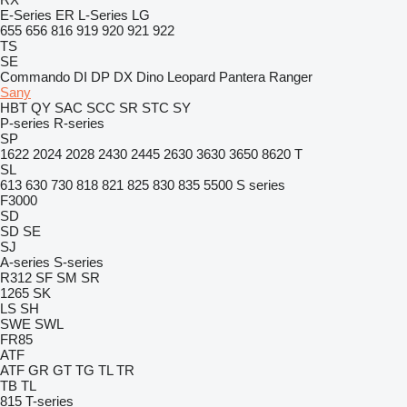
E-Series
ER
L-Series
LG
655
656
816
919
920
921
922
TS
SE
Commando
DI
DP
DX
Dino
Leopard
Pantera
Ranger
Sany
HBT
QY
SAC
SCC
SR
STC
SY
P-series
R-series
SP
1622
2024
2028
2430
2445
2630
3630
3650
8620 T
SL
613
630
730
818
821
825
830
835
5500
S series
F3000
SD
SD
SE
SJ
A-series
S-series
R312
SF
SM
SR
1265
SK
LS
SH
SWE
SWL
FR85
ATF
ATF
GR
GT
TG
TL
TR
TB
TL
815
T-series