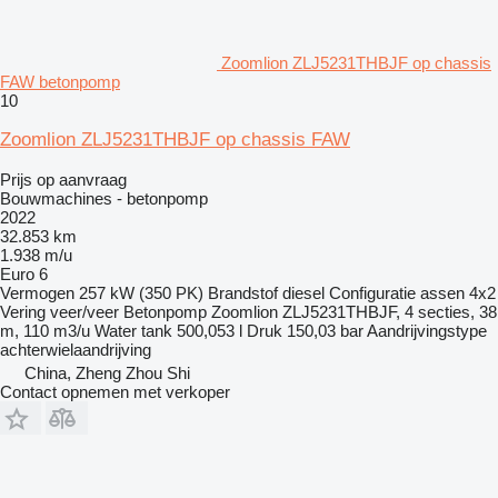
Zoomlion ZLJ5231THBJF op chassis
FAW betonpomp
10
Zoomlion ZLJ5231THBJF op chassis FAW
Prijs op aanvraag
Bouwmachines - betonpomp
2022
32.853 km
1.938 m/u
Euro 6
Vermogen
257 kW (350 PK)
Brandstof
diesel
Configuratie assen
4x2
Vering
veer/veer
Betonpomp
Zoomlion ZLJ5231THBJF, 4 secties, 38
m, 110 m3/u
Water tank
500,053 l
Druk
150,03 bar
Aandrijvingstype
achterwielaandrijving
China, Zheng Zhou Shi
Contact opnemen met verkoper