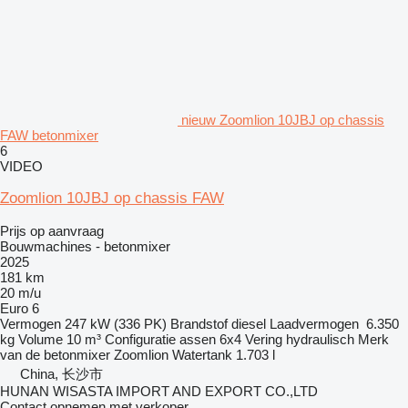
nieuw Zoomlion 10JBJ op chassis
FAW betonmixer
6
VIDEO
Zoomlion 10JBJ op chassis FAW
Prijs op aanvraag
Bouwmachines - betonmixer
2025
181 km
20 m/u
Euro 6
Vermogen
247 kW (336 PK)
Brandstof
diesel
Laadvermogen
6.350
kg
Volume
10 m³
Configuratie assen
6x4
Vering
hydraulisch
Merk
van de betonmixer
Zoomlion
Watertank
1.703 l
China, 长沙市
HUNAN WISASTA IMPORT AND EXPORT CO.,LTD
Contact opnemen met verkoper