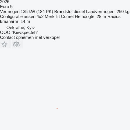
2026
Euro 5
Vermogen
135 kW (184 PK)
Brandstof
diesel
Laadvermogen
250 kg
Configuratie assen
4x2
Merk lift
Comet
Hefhoogte
28 m
Radius
kraanarm
14 m
Oekraïne, Kyiv
OOO "Kievspecteh"
Contact opnemen met verkoper