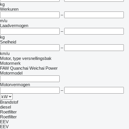
kg
Werkuren
–
m/u
Laadvermogen
–
kg
Snelheid
–
km/u
Motor, type versnellingsbak
Motormerk
FAW
Quanchai
Weichai Power
Motormodel
Motorvermogen
–
Brandstof
diesel
Roetfilter
Roetfilter
EEV
EEV