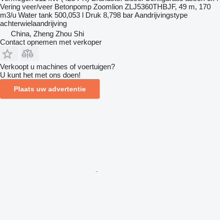
Vering
veer/veer
Betonpomp
Zoomlion ZLJ5360THBJF, 49 m, 170
m3/u
Water tank
500,053 l
Druk
8,798 bar
Aandrijvingstype
achterwielaandrijving
China, Zheng Zhou Shi
Contact opnemen met verkoper
Verkoopt u machines of voertuigen?
U kunt het met ons doen!
Plaats uw advertentie