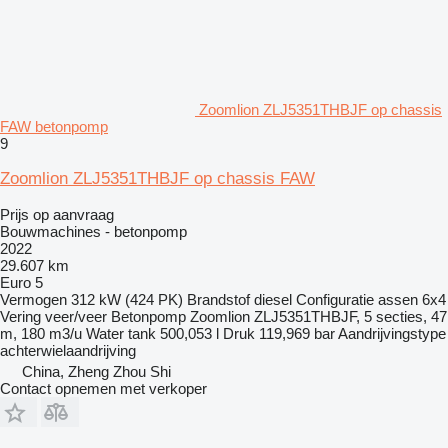
Zoomlion ZLJ5351THBJF op chassis
FAW betonpomp
9
Zoomlion ZLJ5351THBJF op chassis FAW
Prijs op aanvraag
Bouwmachines - betonpomp
2022
29.607 km
Euro 5
Vermogen
312 kW (424 PK)
Brandstof
diesel
Configuratie assen
6x4
Vering
veer/veer
Betonpomp
Zoomlion ZLJ5351THBJF, 5 secties, 47
m, 180 m3/u
Water tank
500,053 l
Druk
119,969 bar
Aandrijvingstype
achterwielaandrijving
China, Zheng Zhou Shi
Contact opnemen met verkoper