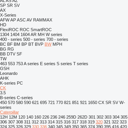
AL
AS
AZ
SP
SR
SV
AX
X-Series
AFW
AP
ASC
AV
RAMMAX
HD
FlexiROC
ROC
SmartROC
1304
1404
1604
AR
MH
W series
400 - series
500 - series
700 - series
BC
BF
BM
BP
BT
BVP
BW
MPH
BG
RG
BB
DTV
SF
TW
463
553
753
A series
E series
S series
T series
GSH
Leonardo
AHK
K-series
PC
CK
3.5
B-series
C-series
450
570
580
590
621
695
721
770
821
851
921
1650
CX
SR
SV
W-
series
Caterpillar
12H
12M
120
140
160
226
236
246
259D
262D
301
302
303
304
305
306
307
308
311
312
313
314
315
316
317
318
319
320
321
322
323
324
325
326
329
330
336
340
345
349
350
365
374
390
395
416
420