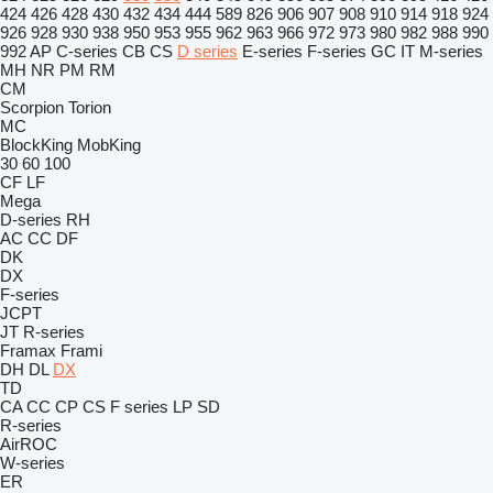
424
426
428
430
432
434
444
589
826
906
907
908
910
914
918
924
926
928
930
938
950
953
955
962
963
966
972
973
980
982
988
990
992
AP
C-series
CB
CS
D series
E-series
F-series
GC
IT
M-series
MH
NR
PM
RM
CM
Scorpion
Torion
MC
BlockKing
MobKing
30
60
100
CF
LF
Mega
D-series
RH
AC
CC
DF
DK
DX
F-series
JCPT
JT
R-series
Framax
Frami
DH
DL
DX
TD
CA
CC
CP
CS
F series
LP
SD
R-series
AirROC
W-series
ER