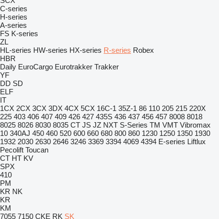
SCX
C-series
H-series
A-series
FS
K-series
ZL
HL-series
HW-series
HX-series
R-series
Robex
HBR
Daily
EuroCargo
Eurotrakker
Trakker
YF
DD
SD
ELF
IT
1CX
2CX
3CX
3DX
4CX
5CX
16C-1
35Z-1
86
110
205
215
220X
225
403
406
407
409
426
427
435S
436
437
456
457
8008
8018
8025
8026
8030
8035
CT
JS
JZ
NXT
S-Series
TM
VMT
Vibromax
10
340AJ
450
460
520
600
660
680
800
860
1230
1250
1350
1930
1932
2030
2630
2646
3246
3369
3394
4069
4394
E-series
Liftlux
Pecolift
Toucan
CT
HT
KV
SPX
410
PM
KR
NK
KR
KM
7055
7150
CKE
RK
SK