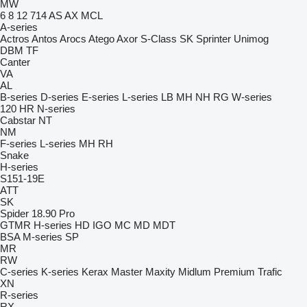
MW
6
8
12
714
AS
AX
MCL
A-series
Actros
Antos
Arocs
Atego
Axor
S-Class
SK
Sprinter
Unimog
DBM
TF
Canter
VA
AL
B-series
D-series
E-series
L-series
LB
MH
NH
RG
W-series
120
HR
N-series
Cabstar
NT
NM
F-series
L-series
MH
RH
Snake
H-series
S151-19E
ATT
SK
Spider 18.90 Pro
GTMR
H-series
HD
IGO
MC
MD
MDT
BSA
M-series
SP
MR
RW
C-series
K-series
Kerax
Master
Maxity
Midlum
Premium
Trafic
XN
R-series
RX