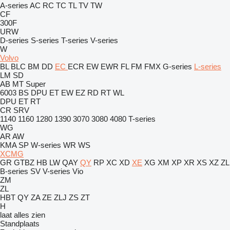
A-series
AC
RC
TC
TL
TV
TW
CF
300F
URW
D-series
S-series
T-series
V-series
W
Volvo
BL
BLC
BM
DD
EC
ECR
EW
EWR
FL
FM
FMX
G-series
L-series
LM
SD
AB
MT
Super
6003
BS
DPU
ET
EW
EZ
RD
RT
WL
DPU
ET
RT
CR
SRV
1140
1160
1280
1390
3070
3080
4080
T-series
WG
AR
AW
KMA
SP
W-series
WR
WS
XCMG
GR
GTBZ
HB
LW
QAY
QY
RP
XC
XD
XE
XG
XM
XP
XR
XS
XZ
ZL
B-series
SV
V-series
Vio
ZM
ZL
HBT
QY
ZA
ZE
ZLJ
ZS
ZT
H
laat alles zien
Standplaats