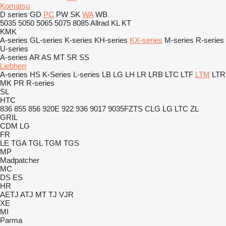
Komatsu
D series
GD
PC
PW
SK
WA
WB
5035
5050
5065
5075
8085
Allrad
KL
KT
KMK
A-series
GL-series
K-series
KH-series
KX-series
M-series
R-series
U-series
A-series
AR
AS
MT
SR
SS
Liebherr
A-series
HS
K-Series
L-series
LB
LG
LH
LR
LRB
LTC
LTF
LTM
LTR
MK
PR
R-series
SL
HTC
836
855
856
920E
922
936
9017
9035FZTS
CLG
LG
LTC
ZL
GRIL
CDM
LG
FR
LE
TGA
TGL
TGM
TGS
MP
Madpatcher
MC
DS
ES
HR
AETJ
ATJ
MT
TJ
VJR
XE
MI
Parma