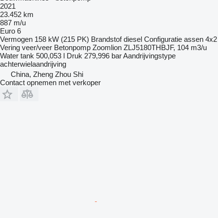
2021
23.452 km
887 m/u
Euro 6
Vermogen
158 kW (215 PK)
Brandstof
diesel
Configuratie assen
4x2
Vering
veer/veer
Betonpomp
Zoomlion ZLJ5180THBJF, 104 m3/u
Water tank
500,053 l
Druk
279,996 bar
Aandrijvingstype
achterwielaandrijving
China, Zheng Zhou Shi
Contact opnemen met verkoper