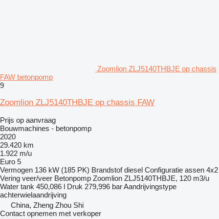
Zoomlion ZLJ5140THBJE op chassis
FAW betonpomp
9
Zoomlion ZLJ5140THBJE op chassis FAW
Prijs op aanvraag
Bouwmachines - betonpomp
2020
29.420 km
1.922 m/u
Euro 5
Vermogen
136 kW (185 PK)
Brandstof
diesel
Configuratie assen
4x2
Vering
veer/veer
Betonpomp
Zoomlion ZLJ5140THBJE, 120 m3/u
Water tank
450,086 l
Druk
279,996 bar
Aandrijvingstype
achterwielaandrijving
China, Zheng Zhou Shi
Contact opnemen met verkoper