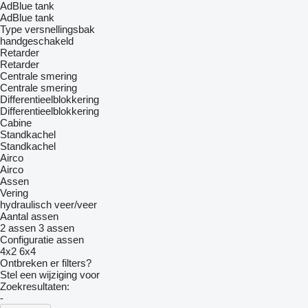
AdBlue tank
AdBlue tank
Type versnellingsbak
handgeschakeld
Retarder
Retarder
Centrale smering
Centrale smering
Differentieelblokkering
Differentieelblokkering
Cabine
Standkachel
Standkachel
Airco
Airco
Assen
Vering
hydraulisch
veer/veer
Aantal assen
2 assen
3 assen
Configuratie assen
4x2
6x4
Ontbreken er filters?
Stel een wijziging voor
Zoekresultaten:
-