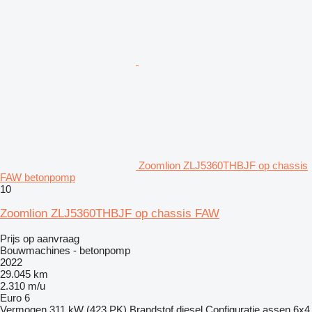
Zoomlion ZLJ5360THBJF op chassis
FAW betonpomp
10
Zoomlion ZLJ5360THBJF op chassis FAW
Prijs op aanvraag
Bouwmachines - betonpomp
2022
29.045 km
2.310 m/u
Euro 6
Vermogen
311 kW (423 PK)
Brandstof
diesel
Configuratie assen
6x4