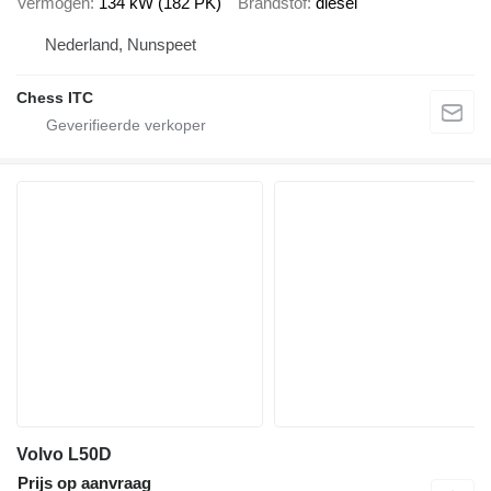
Vermogen
134 kW (182 PK)
Brandstof
diesel
Nederland, Nunspeet
Chess ITC
Volvo L50D
Prijs op aanvraag