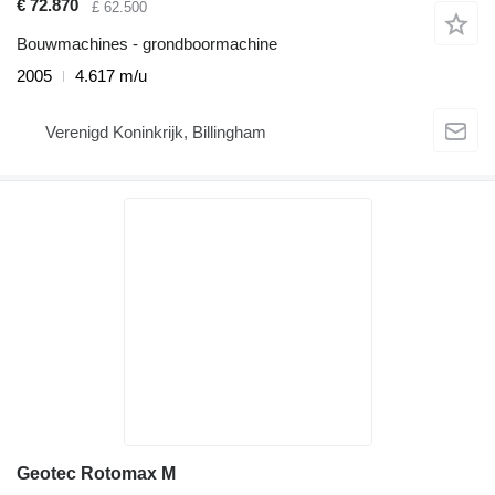
€ 72.870
£ 62.500
Bouwmachines - grondboormachine
2005
4.617 m/u
Verenigd Koninkrijk, Billingham
Geotec Rotomax M