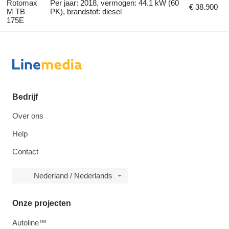
Rotomax
Per jaar: 2018, vermogen: 44.1 kW (60
€ 38.900
M TB
PK), brandstof: diesel
175E
Bedrijf
Over ons
Help
Contact
Nederland / Nederlands
Onze projecten
Autoline™