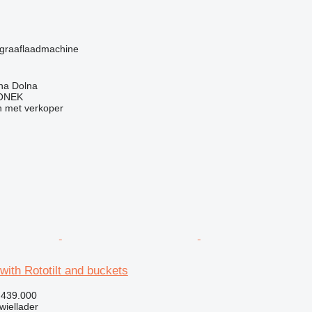
g
graaflaadmachine
na Dolna
ONEK
 met verkoper
ith Rototilt and buckets
.439.000
iellader