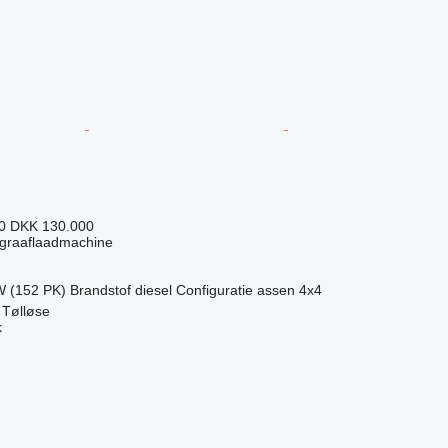
90
DKK 130.000
graaflaadmachine
W (152 PK)
Brandstof
diesel
Configuratie assen
4x4
Tølløse
k