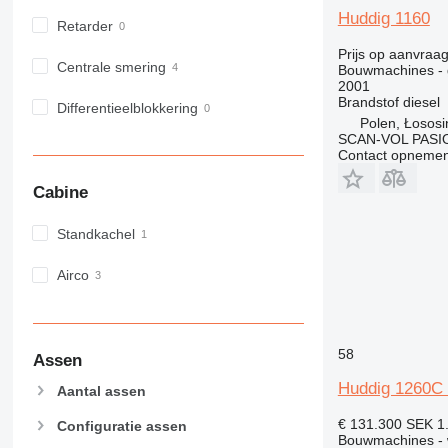
Huddig 1160
973
Retarder
980
Prijs op aanvraa
982
Centrale smering
Bouwmachines - 
2001
988
Brandstof
diesel
Differentieelblokkering
990
Polen, Łososi
992
SCAN-VOL PASI
Contact opnemen
AP
C-series
Cabine
CB
CS
Standkachel
D series
Airco
E-series
F-series
GC
IT
58
Assen
M-series
Huddig 1260C w
Aantal assen
MH
€ 131.300
SEK 1
NR
Configuratie assen
Bouwmachines - w