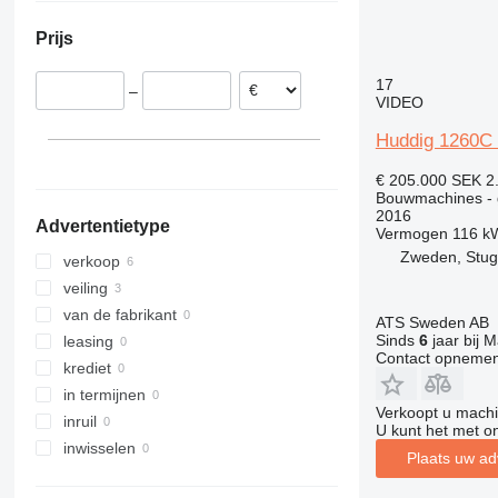
Denemarken
311
409
2646
R-series
LM
XP
Prijs
Finland
312
426
3246
SD
XR
Polen
313
427
3369
XS
17
–
Noorwegen
314
435S
3394
XZ
VIDEO
315
436
4069
ZL
Huddig 1260C
316
437
4394
317
456
E-series
€ 205.000
SEK 2
Bouwmachines - 
318
457
Liftlux
2016
Advertentietype
319
8008
Pecolift
Vermogen
116 k
Zweden, Stu
320
8018
Toucan
verkoop
321
8025
veiling
322
8026
van de fabrikant
ATS Sweden AB
323
8030
Sinds
6
jaar bij M
leasing
Contact opnemen
324
8035
krediet
325
CT
in termijnen
Verkoopt u machi
326
JS
inruil
U kunt het met o
329
JZ
inwisselen
Plaats uw ad
330
NXT