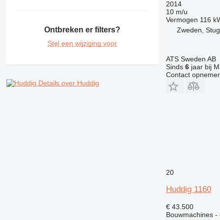
PM
2014
10 m/u
RM
Vermogen
116 k
Ontbreken er filters?
Zweden, Stu
Stel een wijziging voor
ATS Sweden AB
Sinds
6
jaar bij M
Contact opnemen
Details over Huddig
20
Huddig 1160
€ 43.500
Bouwmachines - 