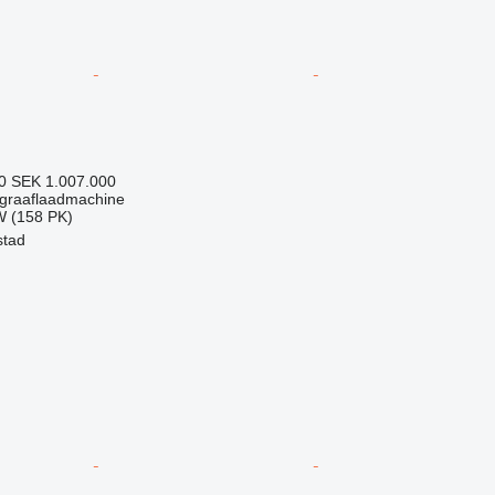
50
SEK 1.007.000
graaflaadmachine
W (158 PK)
stad