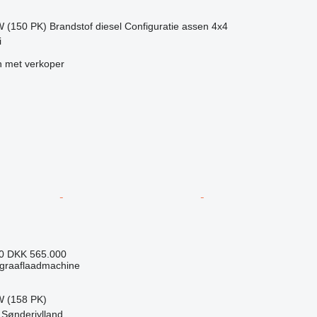
W (150 PK)
Brandstof
diesel
Configuratie assen
4x4
i
 met verkoper
80
DKK 565.000
graaflaadmachine
W (158 PK)
Sønderjylland