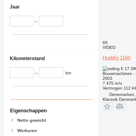
336
S-Series
Jaar
340
TM
345
VMT
–
349
Vibromax
350
365
69
374
VIDEO
390
Huddig 1160
Kilometerstand
395
416
€ 17.3
–
km
420
Bouwmachines - 
2003
424
7.475 m/u
426
Vermogen
112 k
Denemarken, 
428
Klaravik Denmar
430
432
Eigenschappen
434
Netto gewicht
444
Werkuren
589