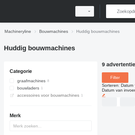
Machineryline
Bouwmachines
Huddig bouwmachines
Huddig bouwmachines
9 advertenti
Categorie
Filter
graafmachines
Sorteren
:
Datum 
bouwladers
graaflaadmachines
Datum van invoe
⬈
accessoires voor bouwmachines
wielladers
Merk