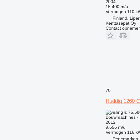
2004
15.400 m/u
Vermogen
110 k
Finland, Liper
Kenttäsepät Oy
Contact opnemen
70
Huddig 1260 C
€ 75.5
Bouwmachines - 
2012
9.656 m/u
Vermogen
116 k
Denemarken, 