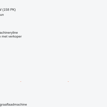
W (158 PK)
gun
achineryline
 met verkoper
graaflaadmachine