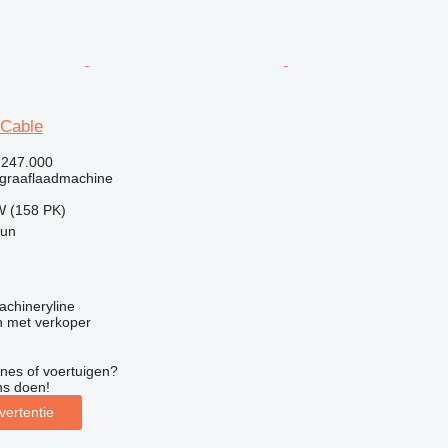
 Cable
.247.000
graaflaadmachine
W (158 PK)
gun
achineryline
 met verkoper
nes of voertuigen?
ns doen!
vertentie