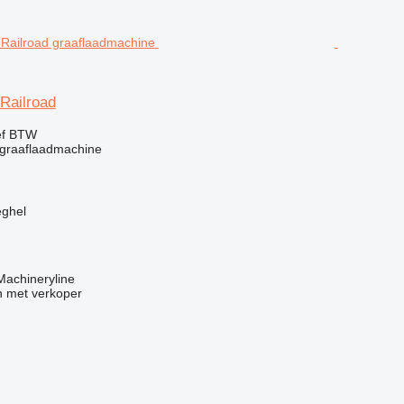
Railroad
ef BTW
graaflaadmachine
eghel
 Machineryline
 met verkoper