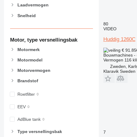
826
Laadvermogen
906
Snelheid
907
80
908
VIDEO
910
Huddig 1260C
Motor, type versnellingsbak
914
918
Motormerk
€ 91.8
924
Bouwmachines - 
Motormodel
Vermogen
116 k
926
Zweden, Karl
928
Motorvermogen
Klaravik Sweden
930
Brandstof
938
950
Roetfilter
953
955
EEV
962
AdBlue tank
963
966
Type versnellingsbak
7
972