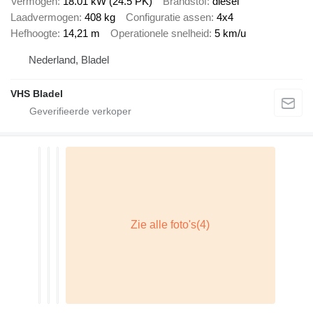
Vermogen
18.01 kW (24.5 PK)
Brandstof
diesel
Laadvermogen
408 kg
Configuratie assen
4x4
Hefhoogte
14,21 m
Operationele snelheid
5 km/u
Nederland, Bladel
VHS Bladel