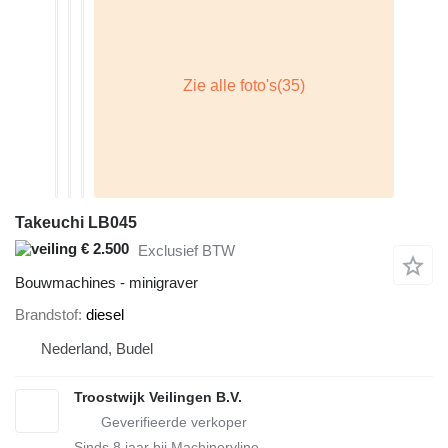
Takeuchi LB045
€ 2.500
Exclusief BTW
Bouwmachines - minigraver
Brandstof
diesel
Nederland, Budel
Troostwijk Veilingen B.V.
Sinds
8
jaar bij Machineryline