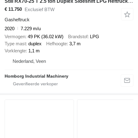
Still RX70-25 T 2.5 ton Duplex Sideshift LPG Heftruck 2020
€ 11.750
Exclusief BTW
Gasheftruck
2020
7.229 m/u
Vermogen
49 PK (36.02 kW)
Brandstof
LPG
Type mast
duplex
Hefhoogte
3,7 m
Vorklengte
1,1 m
Nederland, Veen
Homborg Industrial Machinery