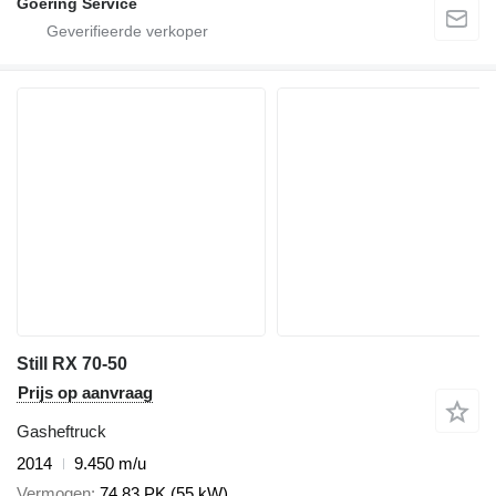
Goering Service
Still RX 70-50
Prijs op aanvraag
Gasheftruck
2014
9.450 m/u
Vermogen
74.83 PK (55 kW)