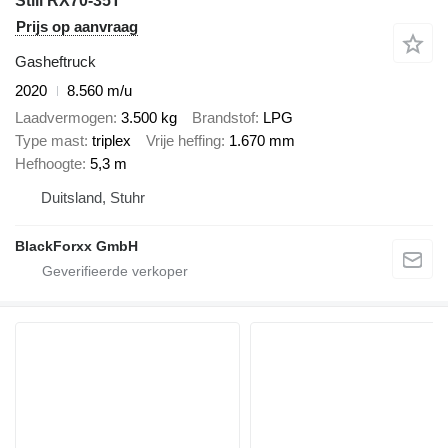
Still RX70-35T
Prijs op aanvraag
Gasheftruck
2020
8.560 m/u
Laadvermogen
3.500 kg
Brandstof
LPG
Type mast
triplex
Vrije heffing
1.670 mm
Hefhoogte
5,3 m
Duitsland, Stuhr
BlackForxx GmbH