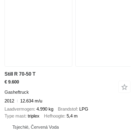
Still R 70-50 T
€ 9.600
Gasheftruck
2012
12.634 m/u
Laadvermogen
4.990 kg
Brandstof
LPG
Type mast
triplex
Hefhoogte
5,4 m
Tsjechië, Červená Voda