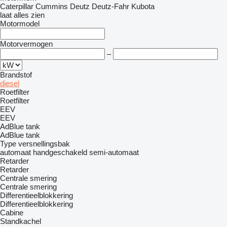
Caterpillar
Cummins
Deutz
Deutz-Fahr
Kubota
laat alles zien
Motormodel
Motorvermogen
–
Brandstof
diesel
Roetfilter
Roetfilter
EEV
EEV
AdBlue tank
AdBlue tank
Type versnellingsbak
automaat
handgeschakeld
semi-automaat
Retarder
Retarder
Centrale smering
Centrale smering
Differentieelblokkering
Differentieelblokkering
Cabine
Standkachel