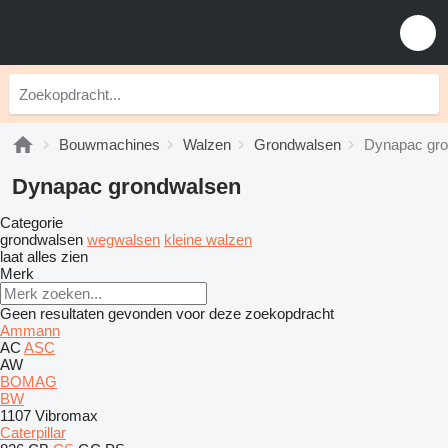
Bouwmachines
Walzen
Grondwalsen
Dynapac gr
Dynapac grondwalsen
Categorie
grondwalsen
wegwalsen
kleine walzen
laat alles zien
Merk
Geen resultaten gevonden voor deze zoekopdracht
Ammann
AC
ASC
AW
BOMAG
BW
1107
Vibromax
Caterpillar