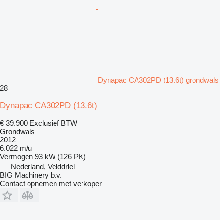
Dynapac CA302PD (13.6t) grondwals
28
Dynapac CA302PD (13.6t)
€ 39.900
Exclusief BTW
Grondwals
2012
6.022 m/u
Vermogen
93 kW (126 PK)
Nederland, Velddriel
BIG Machinery b.v.
Contact opnemen met verkoper