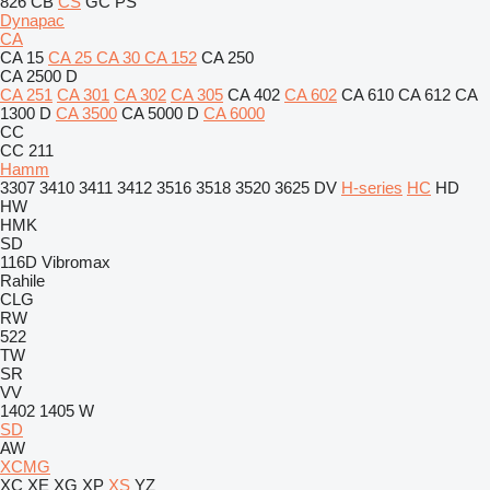
826
CB
CS
GC
PS
Dynapac
CA
CA 15
CA 25
CA 30
CA 152
CA 250
CA 2500 D
CA 251
CA 301
CA 302
CA 305
CA 402
CA 602
CA 610
CA 612
CA
1300 D
CA 3500
CA 5000 D
CA 6000
CC
CC 211
Hamm
3307
3410
3411
3412
3516
3518
3520
3625
DV
H-series
HC
HD
HW
HMK
SD
116D
Vibromax
Rahile
CLG
RW
522
TW
SR
VV
1402
1405
W
SD
AW
XCMG
XC
XE
XG
XP
XS
YZ