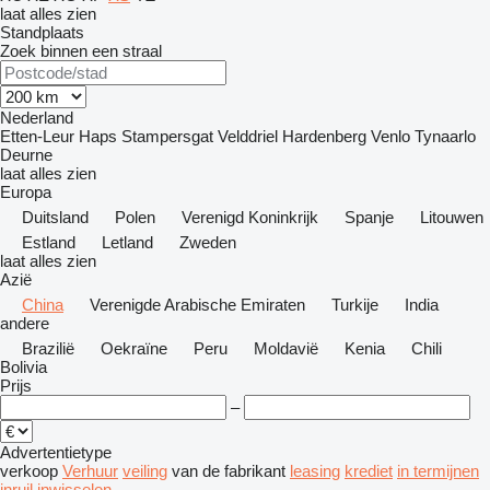
laat alles zien
Standplaats
Zoek binnen een straal
Nederland
Etten-Leur
Haps
Stampersgat
Velddriel
Hardenberg
Venlo
Tynaarlo
Deurne
laat alles zien
Europa
Duitsland
Polen
Verenigd Koninkrijk
Spanje
Litouwen
Estland
Letland
Zweden
laat alles zien
Azië
China
Verenigde Arabische Emiraten
Turkije
India
andere
Brazilië
Oekraïne
Peru
Moldavië
Kenia
Chili
Bolivia
Prijs
–
Advertentietype
verkoop
Verhuur
veiling
van de fabrikant
leasing
krediet
in termijnen
inruil
inwisselen