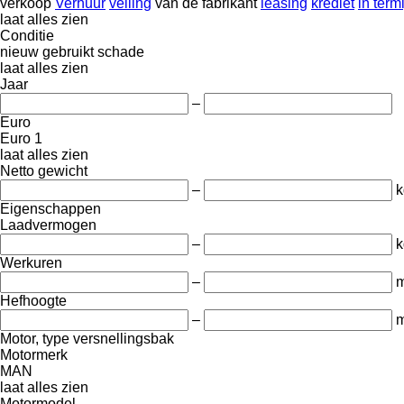
verkoop
Verhuur
veiling
van de fabrikant
leasing
krediet
in term
laat alles zien
Conditie
nieuw
gebruikt
schade
laat alles zien
Jaar
–
Euro
Euro 1
laat alles zien
Netto gewicht
–
k
Eigenschappen
Laadvermogen
–
k
Werkuren
–
m
Hefhoogte
–
Motor, type versnellingsbak
Motormerk
MAN
laat alles zien
Motormodel