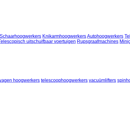
Schaarhoogwerkers
Knikarmhoogwerkers
Autohoogwerkers
Te
Telescopisch uitschuifbaar voertuigen
Rupsgraafmachines
Mini
agen hoogwerkers
telescoophoogwerkers
vacuümlifters
spinh