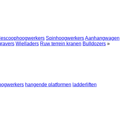
lescoophoogwerkers
Spinhoogwerkers
Aanhangwagen
gravers
Wielladers
Ruw terrein kranen
Bulldozers
»
oogwerkers
hangende platformen
ladderliften