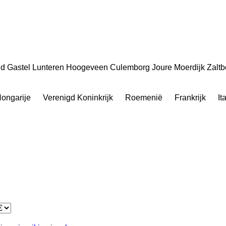
d Gastel
Lunteren
Hoogeveen
Culemborg
Joure
Moerdijk
Zalt
ongarije
Verenigd Koninkrijk
Roemenië
Frankrijk
It