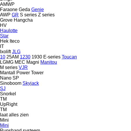
AMWP
Faraone
Geda
Genie
AWP
GR
S series
Z series
Grove
Hangcha
HV
Haulotte
Star
Hek
Iteco
IT
Ixolift
JLG
10
25AM
1230
1930
E-series
Toucan
LGMG
MEC
Magni
Manitou
M series
VJR
Mantall
Power Tower
Nano SP
Sinoboom
Skyjack
SJ
Snorkel
TM
UpRight
TM
laat alles zien
Mini
Mini
Rupsband systeem