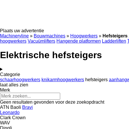
Plaats uw advertentie
Machineryline
»
Bouwmachines
»
Hoogwerkers
»
Hefsteigers
hoogwerkers
Vacuümlifters
Hangende platformen
Ladderliften
Elektrische hefsteigers
Categorie
schaarhoogwerkers
knikarmhoogwerkers
hefsteigers
aanhangw
laat alles zien
Merk
Geen resultaten gevonden voor deze zoekopdracht
ATN
Baoli
Bravi
Leonardo
Clark
Crown
WAV
Dingli