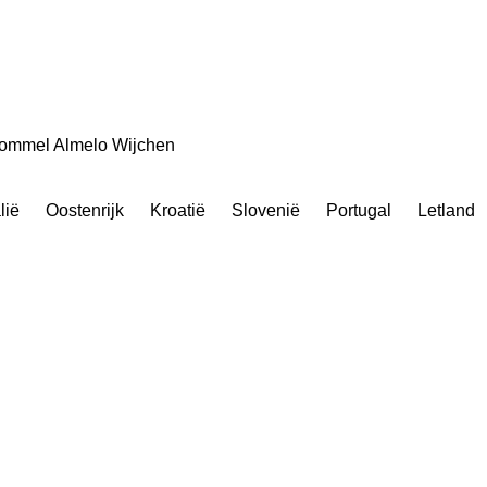
bommel
Almelo
Wijchen
alië
Oostenrijk
Kroatië
Slovenië
Portugal
Letland