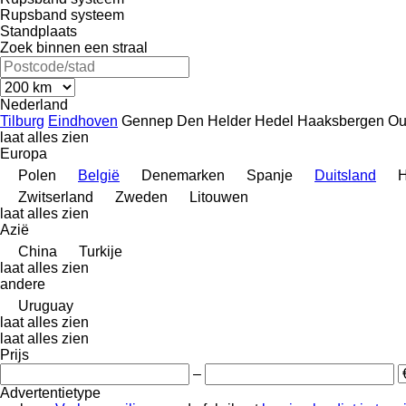
Rupsband systeem
Standplaats
Zoek binnen een straal
Nederland
Tilburg
Eindhoven
Gennep
Den Helder
Hedel
Haaksbergen
Ou
laat alles zien
Europa
Polen
België
Denemarken
Spanje
Duitsland
H
Zwitserland
Zweden
Litouwen
laat alles zien
Azië
China
Turkije
laat alles zien
andere
Uruguay
laat alles zien
laat alles zien
Prijs
–
Advertentietype