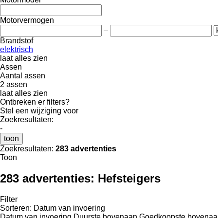
Motorvermogen
–
Brandstof
elektrisch
laat alles zien
Assen
Aantal assen
2 assen
laat alles zien
Ontbreken er filters?
Stel een wijziging voor
Zoekresultaten:
-
toon
Zoekresultaten:
283 advertenties
Toon
283 advertenties:
Hefsteigers
Filter
Sorteren
:
Datum van invoering
Datum van invoering
Duurste bovenaan
Goedkoopste bovenaa