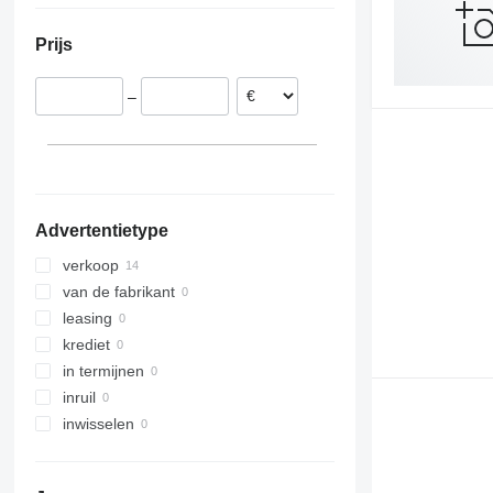
Frankrijk
Prijs
Slowakije
Roemenië
–
Oostenrijk
Advertentietype
verkoop
van de fabrikant
leasing
krediet
in termijnen
inruil
inwisselen