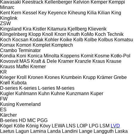
Kawasaki
Keestrack
Kellenberger
Kelvion
Kemper
Kemppi
Minarc
Kent
Kern
Kessel
Key
Keyence
Kiheung
Kilia
Kilian
King
Kinglink
ZSW
Kingsland
Kira
Kistler
Kitamura
Kjellberg
Klieverik
Klingelnberg
Klopp
Knoll
Knorr
Knuth
KoMo
Koch Technik
Koch
Kocsan
Kodak
Kohler
Koike
Kolb
Kolbe
Kolbus
Komatsu
Komax
Komori
Komplet
Komptech
Crambo
Terminator
Kondia
Koni
Konica Minolta
Koppens
Kornit
Kosme
Kotło-Pol
Kovosvit MAS
Kraft & Dele
Kramer
Kranzle
Kraus
Krause
Krauss Maffei
Kremer
KR
Krieger
Kroll
Kronen
Krones
Krumbein
Krupp
Krämer Grebe
Krøll
Kubota
D-series
K-series
L-series
M-series
Kugler
Kuhlmann
Kuhn
Kuhne
Kunzmann
Kuper
FW
Kusing
Kverneland
ES
Kärcher
B-series
HD
MIC
PGG
Kögel
Kölle
König
Kövy
LEWA
LNS
LOIP
LPG
LSM
LVD
Laetus
Lagun
Lamina
Landa
Landini
Lange
Langguth
Laska