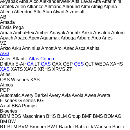
Akyapak
Alba
Alco
Alexanderwerk
Alfa Laval
Alfa
Alfarimini
Alfatek
Allen
Alliance
Allmand
Allround
Almi
Almig
Alpina
Altech
Altendorf
Alto
Alup
Alwid
Alzmetall
AB
Amada
Ensis
Pega
Aman
AmbaFlex
Amber
Anayak
Andritz
Anko
Ansaldo
Antom
Apach
Apaco
Apex
Aquamak
Arboga
Arburg
Arco
Arjes
VZ
Arkto
Arku
Arminius
Arnott
Arol
Artec
Asca
Ashita
AG3
Astec
Atlantic
Atlas Copco
DrillAir
E-Air
GA
LT
QAS
QAX
QEP
QES
QLT
WEDA
XAHS
XAS
XATS
XAVS
XRHS
XRVS
ZT
Atlas
QAS
W series
XAS
Atmos
PDP
Automatic
Avery Berkel
Avery
Avia
Avola
Awea
Aweta
E-series
G-series
KG
Axial
BBA Pumps
B-series
BBM
BDS Maschinen
BHS
BLM Group
BMF
BMS
BOMAG
BM
BW
BT
BTM
BVM Brunner
BWT
Baader
Babcock Wanson
Bacci