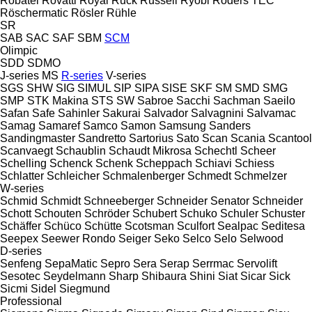
Robatel
Rovatti
Royal
Ruck
Russell
Ryobi
Röders TEC
Röschermatic
Rösler
Rühle
SR
SAB
SAC
SAF
SBM
SCM
Olimpic
SDD
SDMO
J-series
MS
R-series
V-series
SGS
SHW
SIG
SIMUL
SIP
SIPA
SISE
SKF
SM
SMD
SMG
SMP
STK Makina
STS
SW
Sabroe
Sacchi
Sachman
Saeilo
Safan
Safe
Sahinler
Sakurai
Salvador
Salvagnini
Salvamac
Samag
Samaref
Samco
Samon
Samsung
Sanders
Sandingmaster
Sandretto
Sartorius
Sato
Scan
Scania
Scantool
Scanvaegt
Schaublin
Schaudt Mikrosa
Schechtl
Scheer
Schelling
Schenck
Schenk
Scheppach
Schiavi
Schiess
Schlatter
Schleicher
Schmalenberger
Schmedt
Schmelzer
W-series
Schmid
Schmidt
Schneeberger
Schneider Senator
Schneider
Schott
Schouten
Schröder
Schubert
Schuko
Schuler
Schuster
Schäffer
Schüco
Schütte
Scotsman
Sculfort
Sealpac
Seditesa
Seepex
Seewer Rondo
Seiger
Seko
Selco
Selo
Selwood
D-series
Senfeng
SepaMatic
Sepro
Sera
Serap
Serrmac
Servolift
Sesotec
Seydelmann
Sharp
Shibaura
Shini
Siat
Sicar
Sick
Sicmi
Sidel
Siegmund
Professional