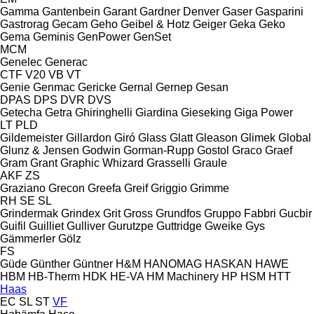
Gamma
Gantenbein
Garant
Gardner Denver
Gaser
Gasparini
Gastrorag
Gecam
Geho
Geibel & Hotz
Geiger
Geka
Geko
Gema
Geminis
GenPower
GenSet
MCM
Genelec
Generac
CTF
V20
VB
VT
Genie
Genmac
Gericke
Gernal
Gernep
Gesan
DPAS
DPS
DVR
DVS
Getecha
Getra
Ghiringhelli
Giardina
Gieseking
Giga Power
LT
PLD
Gildemeister
Gillardon
Giró
Glass
Glatt
Gleason
Glimek
Global
Glunz & Jensen
Godwin
Gorman-Rupp
Gostol
Graco
Graef
Gram
Grant
Graphic Whizard
Grasselli
Graule
AKF
ZS
Graziano
Grecon
Greefa
Greif
Griggio
Grimme
RH
SE
SL
Grindermak
Grindex
Grit
Gross
Grundfos
Gruppo Fabbri
Gucbir
Guifil
Guilliet
Gulliver
Gurutzpe
Guttridge
Gweike
Gys
Gämmerler
Gölz
FS
Güde
Günther
Güntner
H&M
HANOMAG
HASKAN
HAWE
HBM
HB‑Therm
HDK
HE-VA
HM Machinery
HP
HSM
HTT
Haas
EC
SL
ST
VF