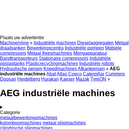
Plaats uw advertentie
Machineryline
»
Industriële machines
Dieselaggregaten
Metaal
draaibanken
Bewerkingscentra
Industriële pompen
Mobiele
compressors
Metaal freesmachines
Mengapparatuur
Bandtransporteurs
Stationaire compressors
Industriële
opslagtanks
Plasticrecyclingmachines
Industriële robots
Hydraulische persen
Kneedmachines
Afkantpersen
»
AEG
industriële machines
Abat
Atlas Copco
Caterpillar
Cummins
Doosan
Heidelberg
Hurakan
Kaeser
Mazak
TyreON
»
AEG industriële machines
Categorie
metaalbewerkingsmachines
kolomboormachines
metaal slijpmachines
cilindrische slijpmachines