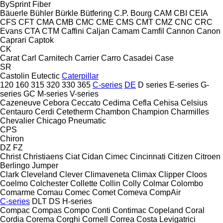
BySprint Fiber
Bäuerle
Bühler
Bürkle
Bütfering
C.P. Bourg
CAM
CBI
CEIA
CFS
CFT
CMA
CMB
CMC
CME
CMS
CMT
CMZ
CNC
CRC
Evans
CTA
CTM
Caffini
Caljan
Camam
Camfil
Cannon
Canon
Caprari
Captok
CK
Carat
Carl
Carnitech
Carrier
Carro
Casadei
Case
SR
Castolin Eutectic
Caterpillar
120
160
315
320
330
365
C-series
DE
D series
E-series
G-
series
GC
M-series
V-series
Cazeneuve
Cebora
Ceccato
Cedima
Cefla
Cehisa
Celsius
Centauro
Cerdi
Cetetherm
Chambon
Champion
Charmilles
Chevalier
Chicago Pneumatic
CPS
Chiron
DZ
FZ
Christ
Christiaens
Ciat
Cidan
Cimec
Cincinnati
Citizen
Citroen
Berlingo
Jumper
Clark
Cleveland
Clever
Climaveneta
Climax
Clipper
Cloos
Coelmo
Colchester
Collette
Collin
Colly
Colmar
Colombo
Comarme
Comau
Comec
Comet
Comeva
CompAir
C-series
DLT
DS
H-series
Compac
Compas
Compo
Conti
Contimac
Copeland
Coral
Cordia
Corema
Corghi
Cornell
Correa
Costa Levigatrici