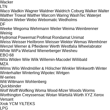
Wacker
LTN
Waco
Wadkin
Wagner
Waldner
Waldrich Coburg
Walker
Walter
Walther Trowal
Walther
Warcom
Waring
WashTec
Waterjet
Watson
Weber
Webo
Webomatic
Wedholms
DF
Weeke
Wegoma
Wehrmann
Weiler
Weima
Weinbrenner
Weinig
Hydromat
Powermat
Profimat
Rondamat
Unimat
Weiss
Weisser Heilbronn
Weisser
Wektor
Wemas
Wemhöner
Wenzel
Werner & Pfleiderer
Werth
Westfalia
Wheelabrator
White
WiPa
Wieland
Wienerberger
Wiesheu
EBO 68
Wila
Wilden
Wile
Wilk
Willemin-Macodel
Willibald
MZA
Wilms
Wilo
Windmöller & Hölscher
Winkler
Winkworth
Winter
Winterhalter
Winterling
Wipotec
Wirtgen
W-series
Witt
Wittmann
Wohlenberg
Quickbinder
Wolf
Wolff
Wolfking
Woma
Wood-Mizer
Woods
Worms
Worthington Creyssensac
Wotan
Wärtsilä
Würth
XYZ
Xerox
Versant
Xrok
YCM
YILTEKS
LPG