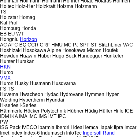
Hoffman
Hoffmann
Hofmann
Hohner
Holac
Holaras
Holmen
Holtec
Holz-Her
Holzkraft
Holzma
Holzmann
TS
Holzstar
Homag
Kal
Profi
Homburg
Honda
EB
EU
WT
Hongniu
Horizon
AC
AFC
BQ
CCR
CRF
HMU
MC
PJ
SPF
ST
StitchLiner
VAC
Hoshizaki
Hosokawa Alpine
Hosokawa Micron
Houfek
Howden
Huawin
Huber
Hugo Beck
Hundegger
Hunkeler
Hunter
Hurakan
HKN
Hurco
VMX
Huron
Husky
Husmann
Husqvarna
FS
TS
Huvema
Hwacheon
Hydac
Hydrovane
Hymmen
Hyper
Welding
Hypertherm
Hyundai
H-series
i-Series
Hämmerle
Höcker Polytechnik
Hübner
Hüdig
Hüller Hille
ICE
IDM
IKA
IMA
IMC
IMS
IMT
IPC
PW
ISG Pack
IVECO
Ibarmia
Iberdrill
Ideal
Iemca
Ilapak
Ilpra
Imcar
Imet
Index
Index-6
Indumasch
InfoTec
Ingersoll Rand