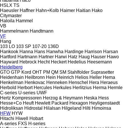
Habämfa
Haco
HSLX
TS
Haeusler
Haffner
Hahn+Kolb
Haimer
Haitian
Hako
Citymaster
Haloila
Hammel
VB
Hammelmann
Handtmann
VF
Hang
103 LO
103 SP
107-20
136D
Hankook
Hanna
Hans
Hanwha
Hardinge
Harrison
Harsan
Hartford
Hartmann
Hartner
Harwi
Hatz
Haug
Hauser
Hawo
Hayward
Hebrock
Hecht
Heckert
Hedelius
Heesemann
Heidelberg
GTO
GTP
Kord
OHT
PM
QM
SM
Stahlfolder
Suprasetter
Heidenhain
Heilbronn
Hein
Heinrich
Helios
Heller
Hema
Henkelman
Henkovac
Henneken
Henschel
Hera
Heraeus
Herbold
Herbort
Hercules
Herkules
Herlitzius
Herma
Hermle
C-series
U-series
UWF
Hertz Kompressoren
Herzog & Heymann
Heska
Hess
Hesse+Co
Heuft
Hewlett Packard
Hexagon
Heyligenstaedt
Hidroliksan
Hidrostal
Hilalsan
Hilgeland
Hilti
Himoinsa
HFW
HYW
Hitachi
Hiwell
Hobart
A-series
FXS
H-series