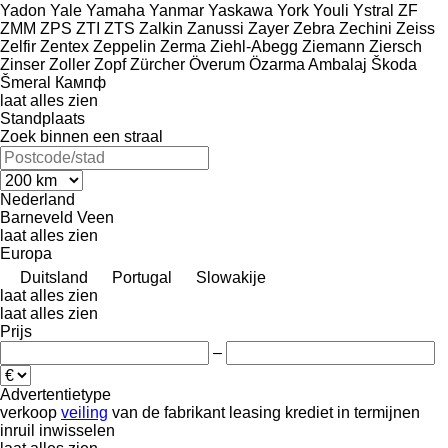
Yadon
Yale
Yamaha
Yanmar
Yaskawa
York
Youli
Ystral
ZF
ZMM
ZPS
ZTI
ZTS
Zalkin
Zanussi
Zayer
Zebra
Zechini
Zeiss
Zelfir
Zentex
Zeppelin
Zerma
Ziehl-Abegg
Ziemann
Ziersch
Zinser
Zoller
Zopf
Zürcher
Överum
Özarma Ambalaj
Škoda
Šmeral
Кампф
laat alles zien
Standplaats
Zoek binnen een straal
Nederland
Barneveld
Veen
laat alles zien
Europa
Duitsland
Portugal
Slowakije
laat alles zien
laat alles zien
Prijs
–
Advertentietype
verkoop
veiling
van de fabrikant
leasing
krediet
in termijnen
inruil
inwisselen