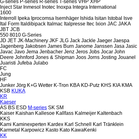
G-series
P-series
R-series
T-series
VHP
XHP
Inject Star
Inmesol
Inotec
Inoxpa
Integra
International
1600
Interroll
Ipeka
Iprocomsa
Isernhäger
Ishida
Isitan
Istobal
Isve
Ital Form
Italdibipack
Italmac
Italpresse
Itec
Ixion
JAC
JAKA
JBT
JCB
550
8010
G-Series
JD
JET
JK-Machinery
JKF
JLG
Jack
Jackle
Jaeger
Jaespa
Jagenberg
Jakobsen
James Burn
Janome
Janssen
Jasa
Jasic
Javac
Javo
Jema
Jenbacher
Jenz
Jeros
Jobs
Jocar
John
Deere
Johnford
Jones & Shipman
Joos
Jorns
Josting
Jouanel
Juaristi
Jufeba
Julabo
FC
Jung
HF
Junker
Jörg
K+G Wetter
K-Tron
KBA
KD-Putz
KHS
KIA
KMA
KSB
KUKA
KR
Kaeser
AS
BS
ESD
M-series
SK
SM
Kaiser
Kaishan
Kallesoe
Kallfass
Kalmeijer
Kaltenbach
KKS
Kami
Kaminexperten
Kardex
Karl Schnell
Karl Tränklein
Karmetal
Karpowicz
Kasto
Kato
KawaKenki
KK