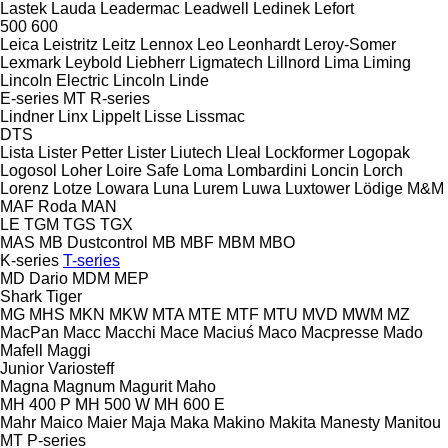
Lastek
Lauda
Leadermac
Leadwell
Ledinek
Lefort
500
600
Leica
Leistritz
Leitz
Lennox
Leo
Leonhardt
Leroy-Somer
Lexmark
Leybold
Liebherr
Ligmatech
Lillnord
Lima
Liming
Lincoln Electric
Lincoln
Linde
E-series
MT
R-series
Lindner
Linx
Lippelt
Lisse
Lissmac
DTS
Lista
Lister Petter
Lister
Liutech
Lleal
Lockformer
Logopak
Logosol
Loher
Loire Safe
Loma
Lombardini
Loncin
Lorch
Lorenz
Lotze
Lowara
Luna
Lurem
Luwa
Luxtower
Lödige
M&M
MAF Roda
MAN
LE
TGM
TGS
TGX
MAS
MB Dustcontrol
MB
MBF
MBM
MBO
K-series
T-series
MD Dario
MDM
MEP
Shark
Tiger
MG
MHS
MKN
MKW
MTA
MTE
MTF
MTU
MVD
MWM
MZ
MacPan
Macc
Macchi
Mace
Maciuś
Maco
Macpresse
Mado
Mafell
Maggi
Junior
Variosteff
Magna
Magnum
Magurit
Maho
MH 400 P
MH 500 W
MH 600 E
Mahr
Maico
Maier
Maja
Maka
Makino
Makita
Manesty
Manitou
MT
P-series