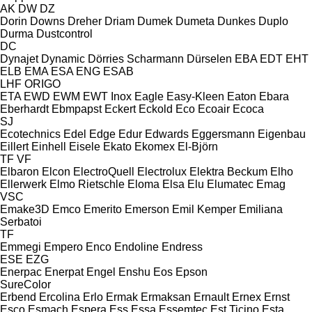
AK
DW
DZ
Dorin
Downs
Dreher
Driam
Dumek
Dumeta
Dunkes
Duplo
Durma
Dustcontrol
DC
Dynajet
Dynamic
Dörries Scharmann
Dürselen
EBA
EDT
EHT
ELB
EMA
ESA ENG
ESAB
LHF
ORIGO
ETA
EWD
EWM
EWT Inox
Eagle
Easy-Kleen
Eaton
Ebara
Eberhardt
Ebmpapst
Eckert
Eckold
Eco
Ecoair
Ecoca
SJ
Ecotechnics
Edel
Edge
Edur
Edwards
Eggersmann
Eigenbau
Eillert
Einhell
Eisele
Ekato
Ekomex
El-Björn
TF
VF
Elbaron
Elcon
ElectroQuell
Electrolux
Elektra Beckum
Elho
Ellerwerk
Elmo Rietschle
Eloma
Elsa
Elu
Elumatec
Emag
VSC
Emake3D
Emco
Emerito
Emerson
Emil Kemper
Emiliana
Serbatoi
TF
Emmegi
Empero
Enco
Endoline
Endress
ESE
EZG
Enerpac
Enerpat
Engel
Enshu
Eos
Epson
SureColor
Erbend
Ercolina
Erlo
Ermak
Ermaksan
Ernault
Ernex
Ernst
Esco
Esmach
Espera
Ess
Essa
Essemtec
Est Ticino
Esta