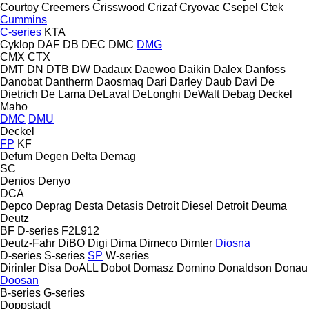
Courtoy
Creemers
Crisswood
Crizaf
Cryovac
Csepel
Ctek
Cummins
C-series
KTA
Cyklop
DAF
DB
DEC
DMC
DMG
CMX
CTX
DMT
DN
DTB
DW
Dadaux
Daewoo
Daikin
Dalex
Danfoss
Danobat
Dantherm
Daosmaq
Dari
Darley
Daub
Davi
De
Dietrich
De Lama
DeLaval
DeLonghi
DeWalt
Debag
Deckel
Maho
DMC
DMU
Deckel
FP
KF
Defum
Degen
Delta
Demag
SC
Denios
Denyo
DCA
Depco
Deprag
Desta
Detasis
Detroit Diesel
Detroit
Deuma
Deutz
BF
D-series
F2L912
Deutz-Fahr
DiBO
Digi
Dima
Dimeco
Dimter
Diosna
D-series
S-series
SP
W-series
Dirinler
Disa
DoALL
Dobot
Domasz
Domino
Donaldson
Donau
Doosan
B-series
G-series
Doppstadt