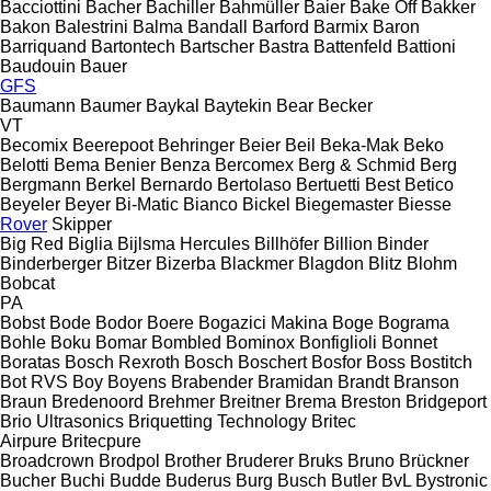
Bacciottini
Bacher
Bachiller
Bahmüller
Baier
Bake Off
Bakker
Bakon
Balestrini
Balma
Bandall
Barford
Barmix
Baron
Barriquand
Bartontech
Bartscher
Bastra
Battenfeld
Battioni
Baudouin
Bauer
GFS
Baumann
Baumer
Baykal
Baytekin
Bear
Becker
VT
Becomix
Beerepoot
Behringer
Beier
Beil
Beka-Mak
Beko
Belotti
Bema
Benier
Benza
Bercomex
Berg & Schmid
Berg
Bergmann
Berkel
Bernardo
Bertolaso
Bertuetti
Best
Betico
Beyeler
Beyer
Bi-Matic
Bianco
Bickel
Biegemaster
Biesse
Rover
Skipper
Big Red
Biglia
Bijlsma Hercules
Billhöfer
Billion
Binder
Binderberger
Bitzer
Bizerba
Blackmer
Blagdon
Blitz
Blohm
Bobcat
PA
Bobst
Bode
Bodor
Boere
Bogazici Makina
Boge
Bograma
Bohle
Boku
Bomar
Bombled
Bominox
Bonfiglioli
Bonnet
Boratas
Bosch Rexroth
Bosch
Boschert
Bosfor
Boss
Bostitch
Bot RVS
Boy
Boyens
Brabender
Bramidan
Brandt
Branson
Braun
Bredenoord
Brehmer
Breitner
Brema
Breston
Bridgeport
Brio Ultrasonics
Briquetting Technology
Britec
Airpure
Britecpure
Broadcrown
Brodpol
Brother
Bruderer
Bruks
Bruno
Brückner
Bucher
Buchi
Budde
Buderus
Burg
Busch
Butler
BvL
Bystronic