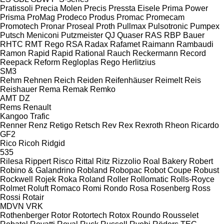
Pratissoli
Precia Molen
Precis
Pressta Eisele
Prima Power
Prisma
ProMag
Prodeco
Produs
Promac
Promecam
Promotech
Pronar
Proseal
Proth
Pullmax
Pulsotronic
Pumpex
Putsch Meniconi
Putzmeister
QJ
Quaser
RAS
RBP Bauer
RHTC
RMT Rego
RSA
Radax
Rafamet
Raimann
Rambaudi
Ramon
Rapid
Rapid
Rational
Rauch
Reckermann
Record
Reepack
Reform
Regloplas
Rego Herlitzius
SM3
Rehm
Rehnen
Reich
Reiden
Reifenhäuser
Reimelt
Reis
Reishauer
Rema
Remak
Remko
AMT
DZ
Rems
Renault
Kangoo
Trafic
Renner
Renz
Retigo
Retsch
Rev
Rex
Rexroth
Rheon
Ricardo
GF2
Rico
Ricoh
Ridgid
535
Rilesa
Rippert
Risco
Rittal
Ritz
Rizzolio
Roal Bakery
Robert
Robino & Galandrino
Robland
Robopac
Robot Coupe
Robust
Rockwell
Rojek
Roka
Roland
Roller
Rollomatic
Rolls-Royce
Rolmet
Roluft
Romaco
Romi
Rondo
Rosa
Rosenberg
Ross
Rossi
Rotair
MDVN
VRK
Rothenberger
Rotor
Rotortech
Rotox
Roundo
Rousselet