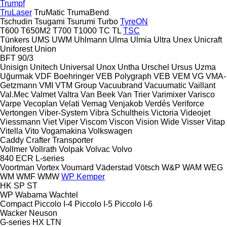
Trumpf
TruLaser
TruMatic
TrumaBend
Tschudin
Tsugami
Tsurumi
Turbo
TyreON
T600
T650M2
T700
T1000
TC
TL
TSC
Tünkers
UMS
UWM
Uhlmann
Ulma
Ulmia
Ultra
Unex
Unicraft
Uniforest
Union
BFT 90/3
Unisign
Unitech
Universal
Unox
Untha
Urschel
Ursus
Uzma
Uğurmak
VDF Boehringer
VEB Polygraph
VEB
VEM
VG
VMA-
Getzmann
VMI
VTM Group
Vacuubrand
Vacuumatic
Vaillant
Val.Mec
Valmet
Valtra
Van Beek
Van Trier
Varimixer
Varisco
Varpe
Vecoplan
Velati
Vemag
Venjakob
Verdés
Veriforce
Vertongen
Viber-System
Vibra Schultheis
Victoria
Videojet
Viessmann
Viet
Viper
Viscom
Viscon
Vision Wide
Visser
Vitap
Vitella
Vito
Vogamakina
Volkswagen
Caddy
Crafter
Transporter
Vollmer
Vollrath
Volpak
Volvac
Volvo
840
ECR
L-series
Voortman
Vortex
Voumard
Väderstad
Vötsch
W&P
WAM
WEG
WM
WMF
WMW
WP Kemper
HK
SP
ST
WP
Wabama
Wachtel
Compact
Piccolo I-4
Piccolo I-5
Piccolo I-6
Wacker Neuson
G-series
HX
LTN