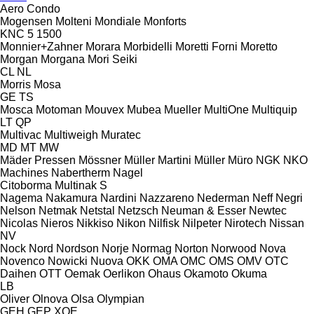
Aero
Condo
Mogensen
Molteni
Mondiale
Monforts
KNC 5 1500
Monnier+Zahner
Morara
Morbidelli
Moretti Forni
Moretto
Morgan
Morgana
Mori Seiki
CL
NL
Morris
Mosa
GE
TS
Mosca
Motoman
Mouvex
Mubea
Mueller
MultiOne
Multiquip
LT
QP
Multivac
Multiweigh
Muratec
MD
MT
MW
Mäder Pressen
Mössner
Müller Martini
Müller
Müro
NGK
NKO
Machines
Nabertherm
Nagel
Citoborma
Multinak S
Nagema
Nakamura
Nardini
Nazzareno
Nederman
Neff
Negri
Nelson
Netmak
Netstal
Netzsch
Neuman & Esser
Newtec
Nicolas
Nieros
Nikkiso
Nikon
Nilfisk
Nilpeter
Nirotech
Nissan
NV
Nock
Nord
Nordson
Norje
Normag
Norton
Norwood
Nova
Novenco
Nowicki
Nuova
OKK
OMA
OMC
OMS
OMV
OTC
Daihen
OTT
Oemak
Oerlikon
Ohaus
Okamoto
Okuma
LB
Oliver
Olnova
Olsa
Olympian
GEH
GEP
XQE