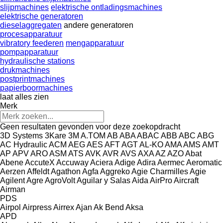
slijpmachines
elektrische ontladingsmachines
elektrische generatoren
dieselaggregaten
andere generatoren
procesapparatuur
vibratory feederen
mengapparatuur
pompapparatuur
hydraulische stations
drukmachines
postprintmachines
papierboormachines
laat alles zien
Merk
Geen resultaten gevonden voor deze zoekopdracht
3D Systems
3Kare
3M
A.TOM
AB
ABA
ABAC
ABB
ABC
ABG
AC Hydraulic
ACM
AEG
AES
AFT
AGT
AL-KO
AMA
AMS
AMT
AP
APV
ARO
ASM
ATS
AVK
AVR
AVS
AXA
AZ
AZO
Abat
Abene
AccuteX
Accuway
Aciera
Adige
Adira
Aermec
Aeromatic
Aerzen
Affeldt
Agathon
Agfa
Aggreko
Agie Charmilles
Agie
Agilent
Agre
AgroVolt
Aguilar y Salas
Aida
AirPro
Aircraft
Airman
PDS
Airpol
Airpress
Airrex
Ajan
Ak Bend
Aksa
APD