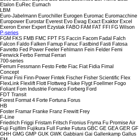
Etalon
EuRec
Eumach
LBM
Euro-Jabelmann
Eurochiller
Eurogen
Euromac
Euromacchine
Europower
Eurostar
Everest
Evo
Ewag
Exact
Exaktor
Excel
Exeron
Exner
Expert
Ezystak
FABO
FAM
FAT
FFI
FG Wilson
P-series
FGM
FKS
FMB
FMC
FPT
FS
Faccin
Facom
Fadal
Falch
Falcon
Faldo
Falken
Famup
Fanuc
Fastbind
Fasti
Fatosa
Favretto
Fed Power
Feeler
Fehlmann
Fein
Felder
Femi
Fenwick
Ferbo
Fermat
Ferrari
700-series
Ferrum
Fessmann
Festo
Fette
Fiac
Fiat
Fidia
Fimal
Concept
Fimar
Fini
Finn-Power
Fintek
Fischer
Fisher Scientific
Flex
FlexLink
Flexlift
Flott
Flottweg
Fluke
Flygt
Foellmer
Fogo
Foliant
Fom Industrie
Fomaco
Forberg
Ford
FDT
Transit
Forest
Format 4
Forte
Fortuna
Forus
HB
Foster
Framar
Franke
Franz
Frewitt
Frey
F-Line
Friedrich
Friggi
Fristam
Fritsch
Fronius
Fryma
Fu Promise Air
Fuji
Fujifilm
Fujikura
Full
Funke
Futura
GBC
GE
GEA
GER
GF
GHH
GMG
GMP
GUK
GWK
Gabbiani
Gai
Gallenkamp
Gallus
EM