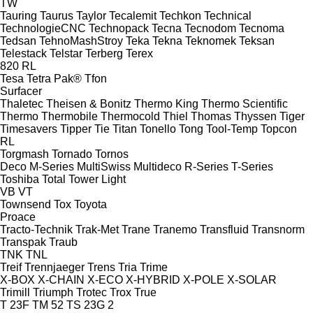
TW
Tauring
Taurus
Taylor
Tecalemit
Techkon
Technical
TechnologieCNC
Technopack
Tecna
Tecnodom
Tecnoma
Tedsan
TehnoMashStroy
Teka
Tekna
Teknomek
Teksan
Telestack
Telstar
Terberg
Terex
820
RL
Tesa
Tetra Pak®
Tfon
Surfacer
Thaletec
Theisen & Bonitz
Thermo King
Thermo Scientific
Thermo
Thermobile
Thermocold
Thiel
Thomas
Thyssen
Tiger
Timesavers
Tipper Tie
Titan
Tonello
Tong
Tool-Temp
Topcon
RL
Torgmash
Tornado
Tornos
Deco
M-Series
MultiSwiss
Multideco
R-Series
T-Series
Toshiba
Total
Tower Light
VB
VT
Townsend
Tox
Toyota
Proace
Tracto-Technik
Trak-Met
Trane
Tranemo
Transfluid
Transnorm
Transpak
Traub
TNK
TNL
Treif
Trennjaeger
Trens
Tria
Trime
X-BOX
X-CHAIN
X-ECO
X-HYBRID
X-POLE
X-SOLAR
Trimill
Triumph
Trotec
Trox
True
T 23F
TM 52
TS 23G 2