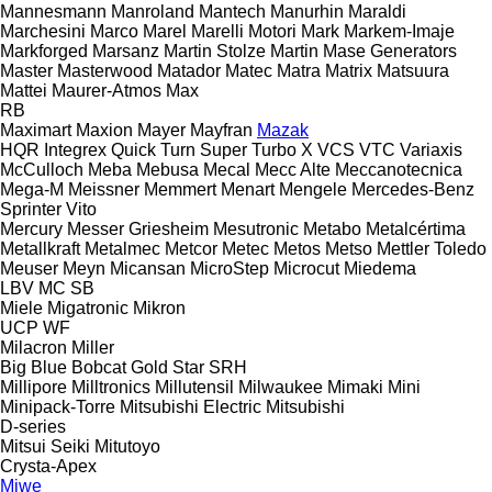
Mannesmann
Manroland
Mantech
Manurhin
Maraldi
Marchesini
Marco
Marel
Marelli Motori
Mark
Markem-Imaje
Markforged
Marsanz
Martin Stolze
Martin
Mase Generators
Master
Masterwood
Matador
Matec
Matra
Matrix
Matsuura
Mattei
Maurer-Atmos
Max
RB
Maximart
Maxion
Mayer
Mayfran
Mazak
HQR
Integrex
Quick Turn
Super Turbo X
VCS
VTC
Variaxis
McCulloch
Meba
Mebusa
Mecal
Mecc Alte
Meccanotecnica
Mega-M
Meissner
Memmert
Menart
Mengele
Mercedes-Benz
Sprinter
Vito
Mercury
Messer Griesheim
Mesutronic
Metabo
Metalcértima
Metallkraft
Metalmec
Metcor
Metec
Metos
Metso
Mettler Toledo
Meuser
Meyn
Micansan
MicroStep
Microcut
Miedema
LBV
MC
SB
Miele
Migatronic
Mikron
UCP
WF
Milacron
Miller
Big Blue
Bobcat
Gold Star
SRH
Millipore
Milltronics
Millutensil
Milwaukee
Mimaki
Mini
Minipack-Torre
Mitsubishi Electric
Mitsubishi
D-series
Mitsui Seiki
Mitutoyo
Crysta-Apex
Miwe