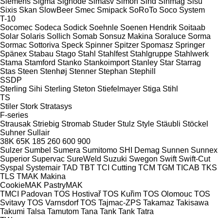
Siemens
Sigma
Signode
Simasv
Simon
Sind
Sinmag
Sisu
Sixis
Skan
SlowBeer
Smec
Smipack
SoRoTo
Soco System
T-10
Socomec
Sodeca
Sodick
Soehnle
Soenen Hendrik
Soitaab
Solar
Solaris
Sollich
Somab
Sonsuz Makina
Soraluce
Sorma
Sormac
Sottoriva
Speck
Spinner
Spitzer
Spomasz
Springer
Spänex
Stabau
Stago
Stahl
Stahlfest
Stahlgruppe
Stahlwerk
Stama
Stamford
Stanko
Stankoimport
Stanley
Star
Starrag
Stas
Steen
Stenhøj
Stenner
Stephan
Stephill
SSDP
Sterling Sihi
Sterling
Steton
Stiefelmayer
Stiga
Stihl
TS
Stiler
Stork
Stratasys
F-series
Strausak
Striebig
Stromab
Studer
Stulz
Style
Stäubli
Stöckel
Suhner
Sullair
38K
65K
185
260
600
900
Sulzer
Sumbel
Sumera
Sumitomo SHI Demag
Sunnen
Sunnex
Superior
Supervac
SureWeld
Suzuki
Swegon
Swift
Swift-Cut
Syspal
Systemair
TAD
TBT
TCI Cutting
TCM
TGM
TICAB
TKS
TLS
TMAK Makina
CookieMAK
PastryMAK
TMCI Padovan
TOS Hostivař
TOS Kuřim
TOS Olomouc
TOS
Svitavy
TOS Varnsdorf
TOS
Tajmac-ZPS
Takamaz
Takisawa
Takumi
Talsa
Tamutom
Tana
Tank
Tank
Tatra