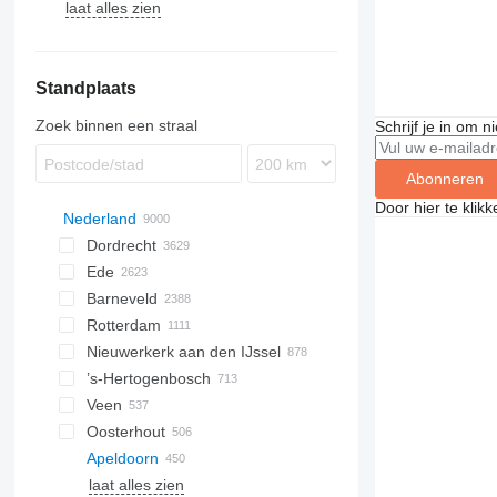
laat alles zien
VTC
CH4000
VRK
D-series
balanceermachines
Variaxis
draadsnijmachines
ontbraammachines
Standplaats
brootse machines
coördinatentabellen
Zoek binnen een straal
Schrijf je in om 
coördinatenmeetmachines
metaalschaafmachines
Abonneren
kraftformers
Door hier te klik
Nederland
richtmachines voor plaatmetaal
Dordrecht
wiel draaibanken
Ede
straalmachines
Barneveld
testbanken
Rotterdam
schrootpersen
Nieuwerkerk aan den IJssel
andere metaalbewerkingsmachines
’s-Hertogenbosch
Veen
Oosterhout
Apeldoorn
laat alles zien