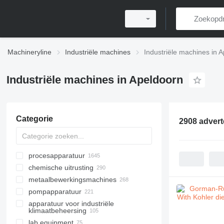
Machineryline
Industriële machines
Industriële machines in 
Industriële machines in Apeldoorn
Categorie
2908 advert
procesapparatuur
chemische uitrusting
mengapparatuur
metaalbewerkingsmachines
warmtewisselaars
chemische reactoren
pompapparatuur
droogequipment
overige chemische uitrusting
metaal draaibanken
buizenwarmtewisselaars
apparatuur voor industriële
industriële filters
metaal freesmachines
motorpompen
platenwarmtewisselaars
klimaatbeheersing
industriële opslagtanks
metaal slijpmachines
industriële pompen
geschraapte oppervlak
lab equipment
industriële temperatuurregelaars
warmtewisselaars