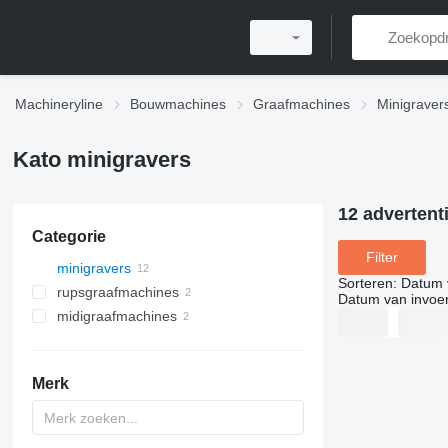
Machineryline
Bouwmachines
Graafmachines
Minigraver
Kato minigravers
12 advertent
Categorie
Filter
minigravers
Sorteren
:
Datum 
rupsgraafmachines
Datum van invoe
midigraafmachines
Merk