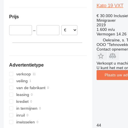
Frankrijk
Oekraïne
8035
Kato 19 VXT
Italië
8045
€ 30.000
Inclusi
Prijs
Denemarken
8050
Minigraver
2019
8052
1.600 m/u
–
8055
Vermogen
14.26
8056
Oekraïne, s. 
OOO "Tehnovekt
8060
Contact opnemen
8065
8080
Verkoopt u machi
Advertentietype
8085
U kunt het met o
JS
verkoop
Plaats uw ad
JZ
veiling
van de fabrikant
leasing
krediet
in termijnen
inruil
inwisselen
44