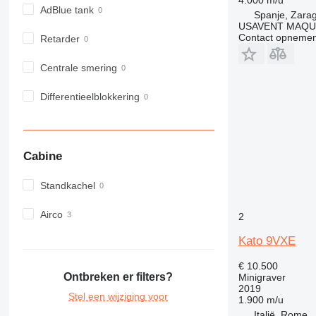
AdBlue tank
Spanje, Zara
USAVENT MAQUI
Contact opnemen
Retarder
Centrale smering
Differentieelblokkering
Cabine
Standkachel
Airco
2
Kato 9VXE
€ 10.500
Ontbreken er filters?
Minigraver
2019
Stel een wijziging voor
1.900 m/u
Italië, Rome