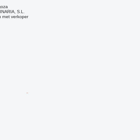
goza
NARIA, S.L.
 met verkoper