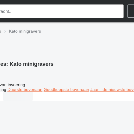
s
Kato minigravers
ies:
Kato minigravers
van invoering
ring
Duurste bovenaan
Goedkoopste bovenaan
Jaar - de nieuwste bo