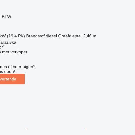
ef BTW
 kW (19.4 PK)
Brandstof
diesel
Graafdiepte
2,46 m
Tarasivka
or"
 met verkoper
nes of voertuigen?
ns doen!
vertentie