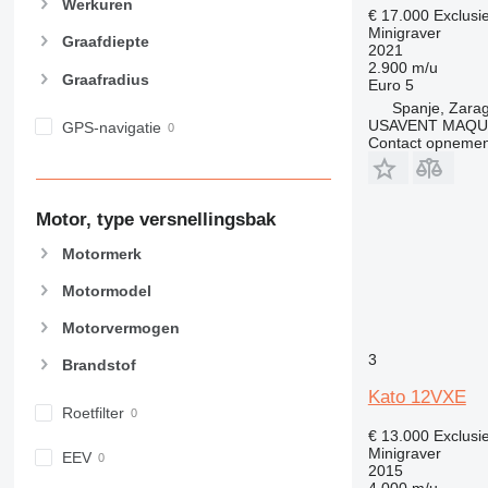
Werkuren
€ 17.000
Exclusi
Minigraver
Graafdiepte
2021
2.900 m/u
Graafradius
Euro 5
Spanje, Zara
USAVENT MAQUI
GPS-navigatie
Contact opnemen
Motor, type versnellingsbak
Motormerk
Motormodel
Motorvermogen
3
Brandstof
Kato 12VXE
Roetfilter
€ 13.000
Exclusi
Minigraver
EEV
2015
4.000 m/u