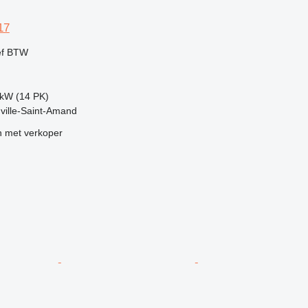
17
ef BTW
 kW (14 PK)
uville-Saint-Amand
 met verkoper