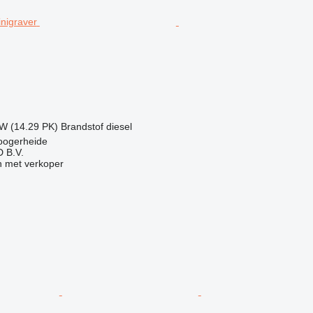
kW (14.29 PK)
Brandstof
diesel
oogerheide
 B.V.
 met verkoper