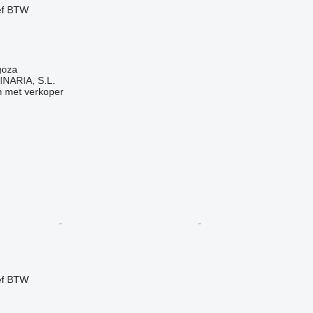
ef BTW
goza
NARIA, S.L.
 met verkoper
ef BTW