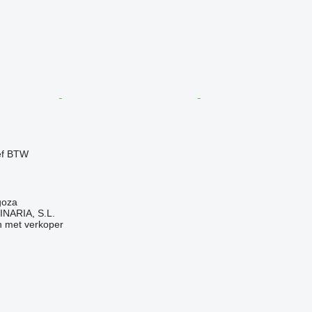
ef BTW
goza
NARIA, S.L.
 met verkoper