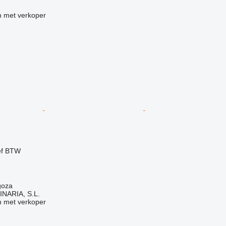
 met verkoper
ef BTW
goza
NARIA, S.L.
 met verkoper