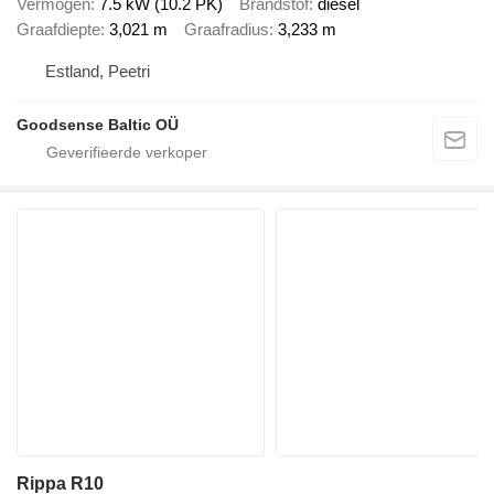
Vermogen
7.5 kW (10.2 PK)
Brandstof
diesel
Graafdiepte
3,021 m
Graafradius
3,233 m
Estland, Peetri
Goodsense Baltic OÜ
Rippa R10