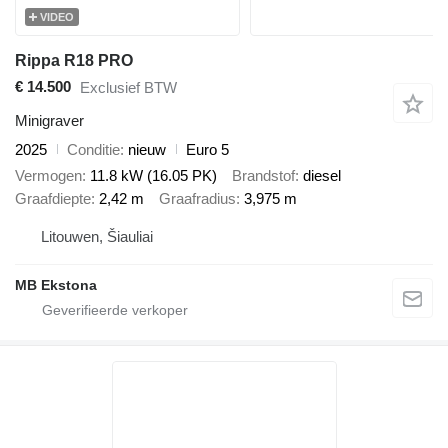
VIDEO
Rippa R18 PRO
€ 14.500
Exclusief BTW
Minigraver
2025
Conditie
nieuw
Euro 5
Vermogen
11.8 kW (16.05 PK)
Brandstof
diesel
Graafdiepte
2,42 m
Graafradius
3,975 m
Litouwen, Šiauliai
MB Ekstona