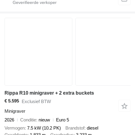
Rippa R10 minigraver + 2 extra buckets
€ 5.595
Exclusief BTW
Minigraver
2026
Conditie
nieuw
Euro 5
Vermogen
7.5 kW (10.2 PK)
Brandstof
diesel
Graafdiepte
1,833 m
Graafradius
3,233 m