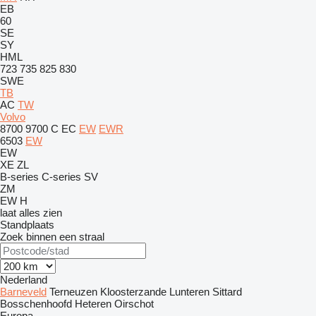
EB
60
SE
SY
HML
723
735
825
830
SWE
TB
AC
TW
Volvo
8700
9700
C
EC
EW
EWR
6503
EW
EW
XE
ZL
B-series
C-series
SV
ZM
EW
H
laat alles zien
Standplaats
Zoek binnen een straal
Nederland
Barneveld
Terneuzen
Kloosterzande
Lunteren
Sittard
Bosschenhoofd
Heteren
Oirschot
Europa