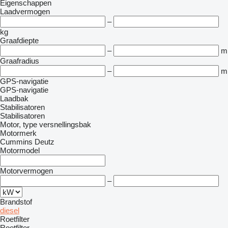
Eigenschappen
Laadvermogen
–
kg
Graafdiepte
–
m
Graafradius
–
m
GPS-navigatie
GPS-navigatie
Laadbak
Stabilisatoren
Stabilisatoren
Motor, type versnellingsbak
Motormerk
Cummins
Deutz
Motormodel
Motorvermogen
–
Brandstof
diesel
Roetfilter
Roetfilter