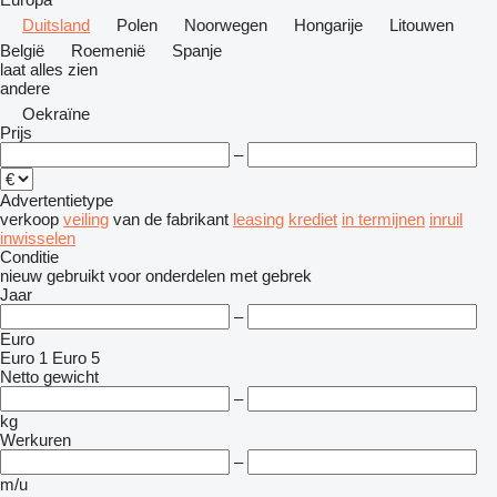
Duitsland
Polen
Noorwegen
Hongarije
Litouwen
België
Roemenië
Spanje
laat alles zien
andere
Oekraïne
Prijs
–
Advertentietype
verkoop
veiling
van de fabrikant
leasing
krediet
in termijnen
inruil
inwisselen
Conditie
nieuw
gebruikt
voor onderdelen
met gebrek
Jaar
–
Euro
Euro 1
Euro 5
Netto gewicht
–
kg
Werkuren
–
m/u