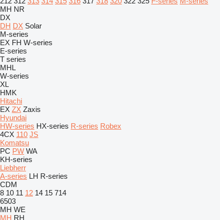
212
312
313
314
315
316
317
318
320
322
325
F-series
M-series
MH
NR
DX
DH
DX
Solar
M-series
EX
FH
W-series
E-series
T series
MHL
W-series
XL
HMK
Hitachi
EX
ZX
Zaxis
Hyundai
HW-series
HX-series
R-series
Robex
4CX
110
JS
Komatsu
PC
PW
WA
KH-series
Liebherr
A-series
LH
R-series
CDM
8
10
11
12
14
15
714
6503
MH
WE
MH
RH