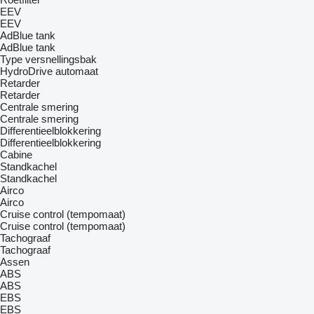
EEV
EEV
AdBlue tank
AdBlue tank
Type versnellingsbak
HydroDrive
automaat
Retarder
Retarder
Centrale smering
Centrale smering
Differentieelblokkering
Differentieelblokkering
Cabine
Standkachel
Standkachel
Airco
Airco
Cruise control (tempomaat)
Cruise control (tempomaat)
Tachograaf
Tachograaf
Assen
ABS
ABS
EBS
EBS